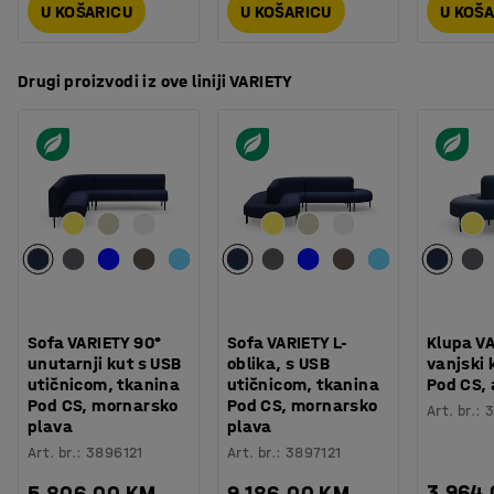
U KOŠARICU
U KOŠARICU
U KOŠ
Drugi proizvodi iz ove liniji VARIETY
Sofa VARIETY 90°
Sofa VARIETY L-
Klupa VA
unutarnji kut s USB
oblika, s USB
vanjski 
utičnicom, tkanina
utičnicom, tkanina
Pod CS, 
Pod CS, mornarsko
Pod CS, mornarsko
Art. br.
:
3
plava
plava
Art. br.
:
3896121
Art. br.
:
3897121
3.964
5.806,00 KM
9.186,00 KM