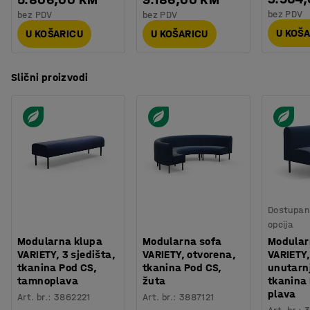
bez PDV
bez PDV
bez PDV
U KOŠ
U KOŠARICU
U KOŠARICU
Slični proizvodi
Dostupan 
opcija
Modularna klupa
Modularna sofa
Modular
VARIETY, 3 sjedišta,
VARIETY, otvorena,
VARIETY,
tkanina Pod CS,
tkanina Pod CS,
unutarnj
tamnoplava
žuta
tkanina
plava
Art. br.
:
3862221
Art. br.
:
3887121