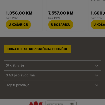
Art. br.
:
3
1.056,00 KM
7.557,00 KM
1.688
bez PDV
bez PDV
bez PDV
U KOŠARICU
U KOŠARICU
U KOŠ
OBRATITE SE KORISNIČKOJ PODRŠCI
Otkriti više
O AJ proizvodima
Uvjeti prodaje