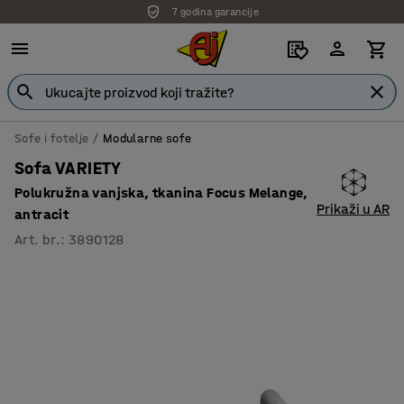
7 godina garancije
Sofe i fotelje
Modularne sofe
Sofa VARIETY
Polukružna vanjska, tkanina Focus Melange,
Prikaži u AR
antracit
Art. br.
:
3890128