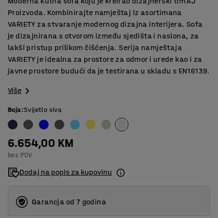
Moderna kutna sofa koju je kreirao dizajnerski tim AJ
Proizvoda. Kombinirajte namještaj iz asortimana
VARIETY za stvaranje modernog dizajna interijera. Sofa
je dizajnirana s otvorom između sjedišta i naslona, za
lakši pristup prilikom čišćenja. Serija namještaja
VARIETY je idealna za prostore za odmor i urede kao i za
javne prostore budući da je testirana u skladu s EN16139.
Više
Boja
:
Svijetlo siva
6.654,00 KM
bez PDV
Dodaj na popis za kupovinu
Garancja od 7 godina