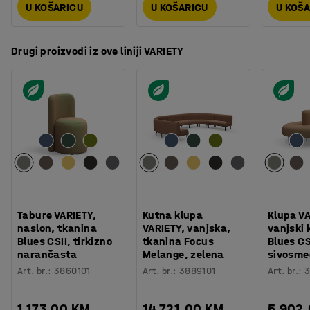
U KOŠARICU
U KOŠARICU
U KOŠ
Drugi proizvodi iz ove liniji VARIETY
Tabure VARIETY,
Kutna klupa
Klupa VA
naslon, tkanina
VARIETY, vanjska,
vanjski 
Blues CSII, tirkizno
tkanina Focus
Blues CS
narančasta
Melange, zelena
sivosme
Art. br.
:
3860101
Art. br.
:
3889101
Art. br.
:
3
1.173,00 KM
14.721,00 KM
5.902