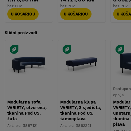
bez PDV
bez PDV
bez PDV
U KOŠARICU
U KOŠARICU
U KOŠ
Slični proizvodi
Dostupan 
opcija
Modularna sofa
Modularna klupa
Modular
VARIETY, otvorena,
VARIETY, 3 sjedišta,
VARIETY,
tkanina Pod CS,
tkanina Pod CS,
unutarnj
žuta
tamnoplava
tkanina
plava
Art. br.
:
3887121
Art. br.
:
3862221