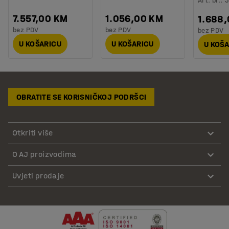
Art. br.
:
3
7.557,00 KM
1.056,00 KM
1.688
bez PDV
bez PDV
bez PDV
U KOŠARICU
U KOŠARICU
U KOŠ
OBRATITE SE KORISNIČKOJ PODRŠCI
Otkriti više
O AJ proizvodima
Uvjeti prodaje