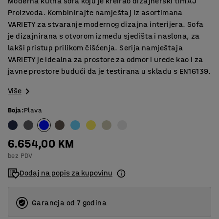
Moderna kutna sofa koju je kreirao dizajnerski tim AJ
Proizvoda. Kombinirajte namještaj iz asortimana
VARIETY za stvaranje modernog dizajna interijera. Sofa
je dizajnirana s otvorom između sjedišta i naslona, za
lakši pristup prilikom čišćenja. Serija namještaja
VARIETY je idealna za prostore za odmor i urede kao i za
javne prostore budući da je testirana u skladu s EN16139.
Više
Boja
:
Plava
6.654,00 KM
bez PDV
Dodaj na popis za kupovinu
Garancja od 7 godina