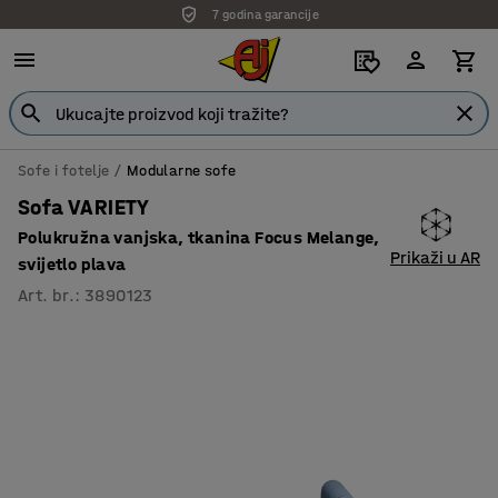
7 godina garancije
Sofe i fotelje
Modularne sofe
Sofa VARIETY
Polukružna vanjska, tkanina Focus Melange,
Prikaži u AR
svijetlo plava
Art. br.
:
3890123