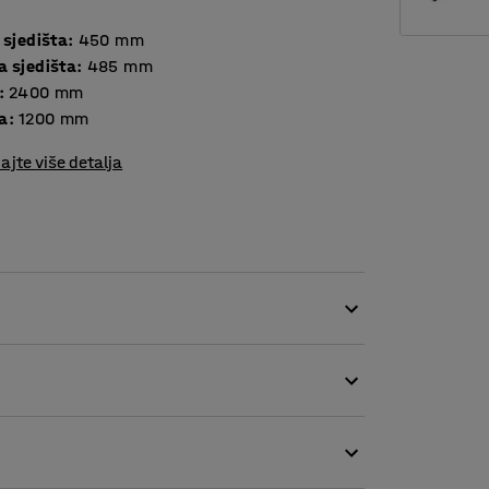
 sjedišta
:
450
mm
a sjedišta
:
485
mm
:
2400
mm
a
:
1200
mm
ajte više detalja
jivom tkaninom, što je čini savršenim izborom
a.
ine i prljavštine između jastuka te olakšava
enosna računala možete puniti tamo gdje