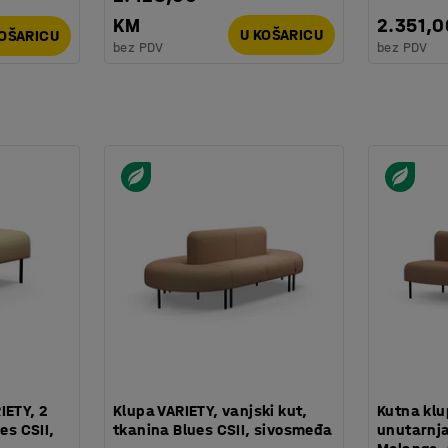
KM
2.351,
U KOŠARICU
KOŠARICU
bez PDV
bez PDV
IETY, 2
Klupa VARIETY, vanjski kut,
Kutna klu
es CSII,
tkanina Blues CSII, sivosmeđa
unutarnja