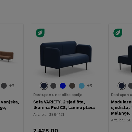
taja. Ima okrugle noge s navojima koji
 i olakšava čišćenje poda. Veliko sjedište ima
nači da je udobno sjediti, čak i dulje vrijeme.
 i presvučena je izdržljivom tkaninom prema
ičitih veličina. Serija namještaja se sastoji
i s drugim namještajem na više načina za
+
3
+
3
Dostupan u nekoliko opcija
Dostupan u 
 vanjska,
Sofa VARIETY, 2 sjedišta,
Modularna
ge,
tkanina Pod CS, tamno plava
sjedišta,
Melange, 
Art. br.
:
3864121
Art. br.
:
38
2.428,00