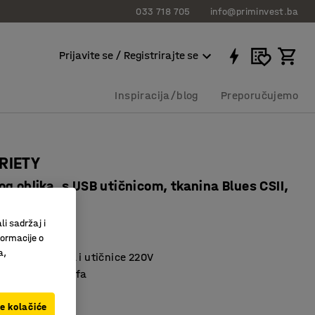
033 718 705
info@priminvest.ba
Prijavite se / Registrirajte se
Inspiracija/blog
Preporučujemo
RIETY
g oblika, s USB utičnicom, tkanina Blues CSII,
li sadržaj i
98107
formacije o
a,
na USB utičnica i utičnice 220V
 i praktična sofa
materijal
ve kolačiće