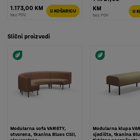
1.173,00 KM
KM
U KOŠARICU
U 
bez PDV
bez PDV
Slični proizvodi
Modularna sofa VARIETY,
Modularna klupa VAR
otvorena, tkanina Blues CSII,
sjedišta, tkanina Blu