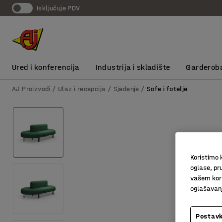
Isključuje PDV
Ured i konferencija
Industrija i skladište
Garderob
AJ Proizvodi
Ulaz i recepcija
Sjedenje
Sofe i fotelje
Koristimo k
oglase, pru
vašem kori
oglašavanja
Postavk