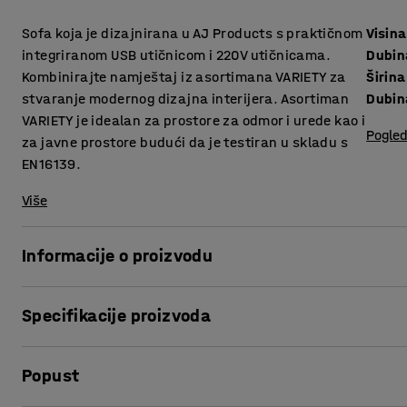
Sofa koja je dizajnirana u AJ Products s ​​praktičnom
Visina
integriranom USB utičnicom i 220V utičnicama.
Dubin
Kombinirajte namještaj iz asortimana VARIETY za
Širina
stvaranje modernog dizajna interijera. Asortiman
Dubin
VARIETY je idealan za prostore za odmor i urede kao i
Pogled
za javne prostore budući da je testiran u skladu s
EN16139.
Više
Informacije o proizvodu
Sofa pruža visoku razinu udobnosti i presvučena je izdržl
Specifikacije proizvoda
za javne prostore poput salona i čekaonica, te ureda i škol
Visina sjedišta
:
450
mm
Otvor između sjedišta i naslona sprečava sakupljanje praš
Popust
Dubina sjedišta
:
485
mm
čišćenje. Zahvaljujući opcijama punjenja, mobitele i prij
Širina
:
2400
mm
sjedite.