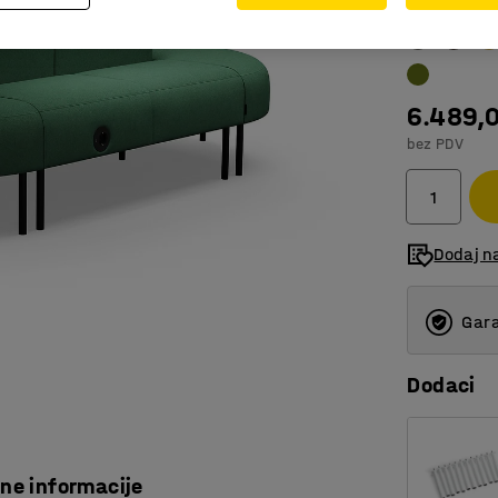
Boja
:
Zeleno 
6.489,
bez PDV
Dodaj n
Gara
Dodaci
čne informacije