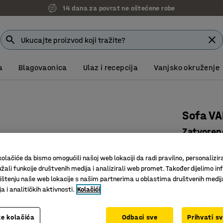
14 dana za povrat ne oštećene robe
a
Blagovaonica
Ulaz i recepcija
Vanjsko okruženje
Sofa VA
Zatvoreno
zelena
olačiće da bismo omogućili našoj web lokaciji da radi pravilno, personalizira
Art. br.
:
38
žali funkcije društvenih medija i analizirali web promet. Također dijelimo in
štenju naše web lokacije s našim partnerima u oblastima društvenih medij
Integrira
 i analitičkih aktivnosti.
Kolačići
Prostrana
Izdržljiv 
e kolačića
Odbaci sve
Prihvati s