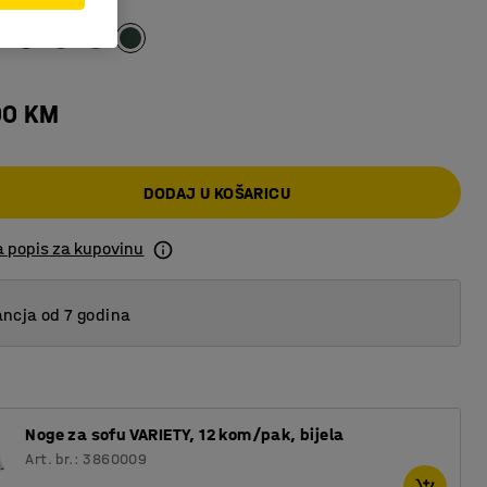
tirkizna
00 KM
DODAJ U KOŠARICU
a popis za kupovinu
ncja od 7 godina
Noge za sofu VARIETY, 12 kom/pak, bijela
Art. br.: 3860009