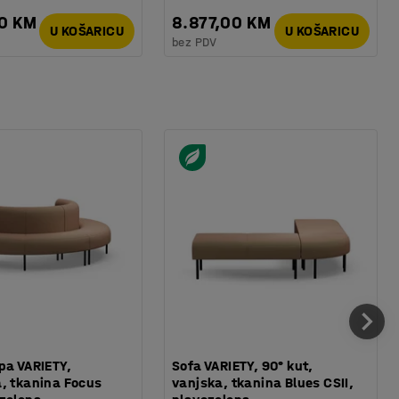
00 KM
8.877,00 KM
U KOŠARICU
U KOŠARICU
bez PDV
pa VARIETY,
Sofa VARIETY, 90° kut,
, tkanina Focus
vanjska, tkanina Blues CSII,