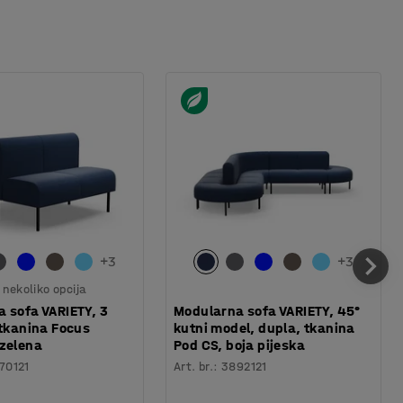
+
3
+
3
nekoliko opcija
 sofa VARIETY, 3
Modularna sofa VARIETY, 45°
 tkanina Focus
kutni model, dupla, tkanina
zelena
Pod CS, boja pijeska
70121
Art. br.
:
3892121