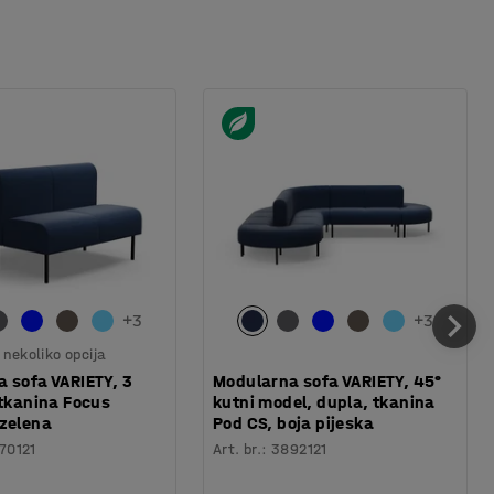
+
3
+
3
nekoliko opcija
 sofa VARIETY, 3
Modularna sofa VARIETY, 45°
 tkanina Focus
kutni model, dupla, tkanina
zelena
Pod CS, boja pijeska
70121
Art. br.
:
3892121