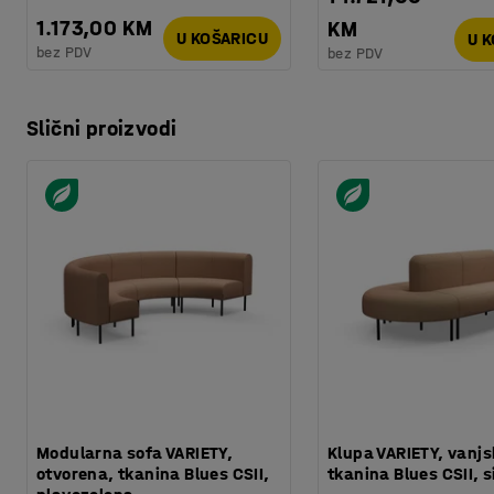
1.173,00 KM
KM
U KOŠARICU
U 
bez PDV
bez PDV
Slični proizvodi
Modularna sofa VARIETY,
Klupa VARIETY, vanjs
otvorena, tkanina Blues CSII,
tkanina Blues CSII,