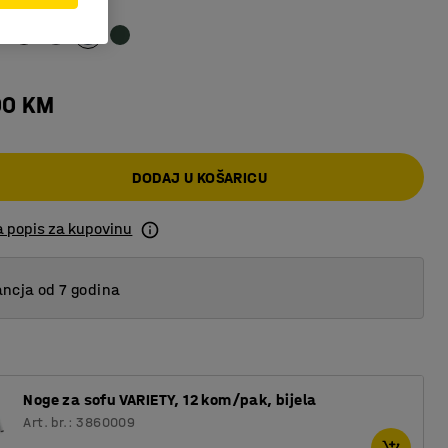
o plava
00 KM
DODAJ U KOŠARICU
a popis za kupovinu
ncja od 7 godina
Noge za sofu VARIETY, 12 kom/pak, bijela
Art. br.: 3860009