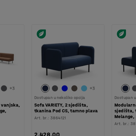
taja. Ima okrugle noge s navojima koji
 i olakšava čišćenje poda. Veliko sjedište ima
nači da je udobno sjediti, čak i dulje vrijeme.
 i presvučena je izdržljivom tkaninom prema
ičitih veličina. Serija namještaja se sastoji
i s drugim namještajem na više načina za
+
3
+
3
Dostupan u nekoliko opcija
Dostupan u 
 vanjska,
Sofa VARIETY, 2 sjedišta,
Modularna
ge,
tkanina Pod CS, tamno plava
sjedišta,
Melange, 
Art. br.
:
3864121
Art. br.
:
38
2.428,00