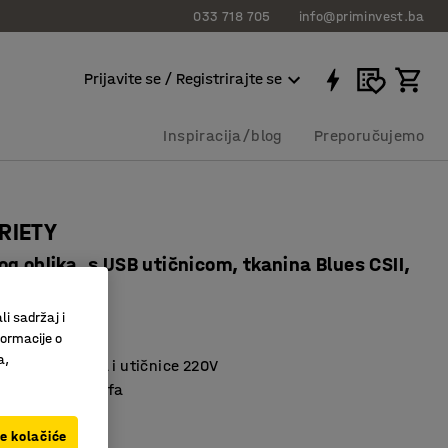
033 718 705
info@priminvest.ba
Prijavite se / Registrirajte se
Inspiracija/blog
Preporučujemo
RIETY
g oblika, s USB utičnicom, tkanina Blues CSII,
lena
li sadržaj i
98106
formacije o
a,
na USB utičnica i utičnice 220V
 i praktična sofa
materijal
ve kolačiće