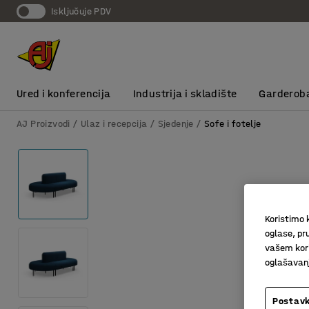
Isključuje PDV
Ured i konferencija
Industrija i skladište
Garderob
AJ Proizvodi
Ulaz i recepcija
Sjedenje
Sofe i fotelje
Koristimo k
oglase, pru
vašem kori
oglašavanja
Postavk