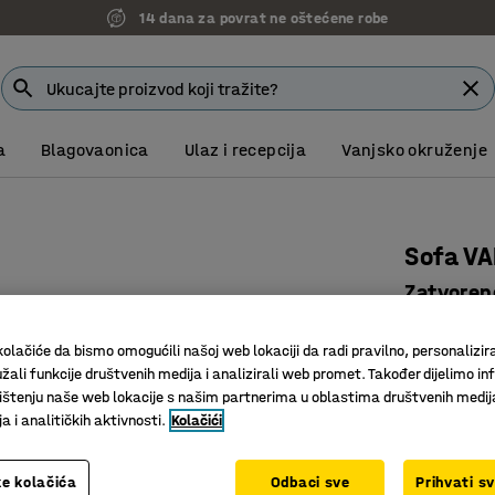
14 dana za povrat ne oštećene robe
a
Blagovaonica
Ulaz i recepcija
Vanjsko okruženje
Sofa VA
Zatvoreno
plavo-ze
olačiće da bismo omogućili našoj web lokaciji da radi pravilno, personalizira
Art. br.
:
38
žali funkcije društvenih medija i analizirali web promet. Također dijelimo in
štenju naše web lokacije s našim partnerima u oblastima društvenih medij
Integrira
 i analitičkih aktivnosti.
Kolačići
Prostrana
Izdržljiv 
e kolačića
Odbaci sve
Prihvati s