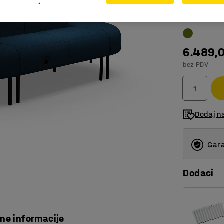
Boja
:
Svijetl
6.489,
bez PDV
Dodaj n
Gara
Dodaci
čne informacije