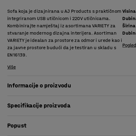
Sofa koja je dizajnirana u AJ Products s ​​praktičnom
Visina
integriranom USB utičnicom i 220V utičnicama.
Dubin
Kombinirajte namještaj iz asortimana VARIETY za
Širina
stvaranje modernog dizajna interijera. Asortiman
Dubin
VARIETY je idealan za prostore za odmor i urede kao i
Pogled
za javne prostore budući da je testiran u skladu s
EN16139.
Više
Informacije o proizvodu
Sofa pruža visoku razinu udobnosti i presvučena je izdržl
Specifikacije proizvoda
za javne prostore poput salona i čekaonica, te ureda i škol
Visina sjedišta
:
450
mm
Otvor između sjedišta i naslona sprečava sakupljanje praš
Popust
Dubina sjedišta
:
485
mm
čišćenje. Zahvaljujući opcijama punjenja, mobitele i prij
Širina
:
2400
mm
sjedite.