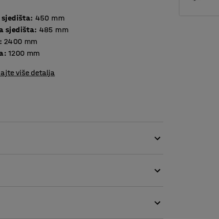
 sjedišta
:
450
mm
a sjedišta
:
485
mm
:
2400
mm
a
:
1200
mm
ajte više detalja
jivom tkaninom, što je čini savršenim izborom
a.
ine i prljavštine između jastuka te olakšava
enosna računala možete puniti tamo gdje