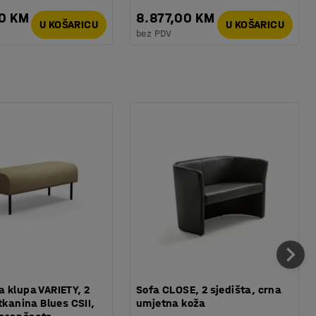
00 KM
8.877,00 KM
U KOŠARICU
U KOŠARICU
bez PDV
 klupa VARIETY, 2
Sofa CLOSE, 2 sjedišta, crna
tkanina Blues CSII,
umjetna koža