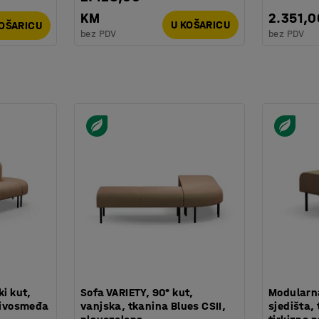
KM
2.351,
U KOŠARICU
KOŠARICU
bez PDV
bez PDV
ki kut,
Sofa VARIETY, 90° kut,
Modularna
 sivosmeđa
vanjska, tkanina Blues CSII,
sjedišta, 