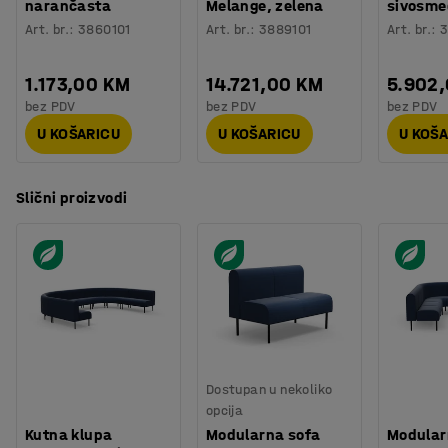
narančasta
Melange, zelena
sivosme
Art. br.
:
3860101
Art. br.
:
3889101
Art. br.
:
3
1.173,00 KM
14.721,00 KM
5.902
bez PDV
bez PDV
bez PDV
U KOŠARICU
U KOŠARICU
U KOŠ
Slični proizvodi
Dostupan u nekoliko
opcija
Kutna klupa
Modularna sofa
Modular