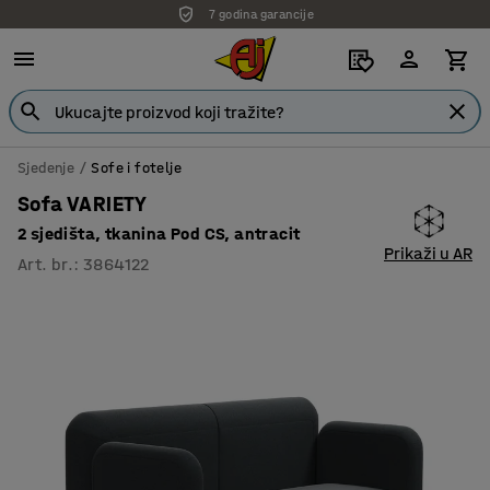
7 godina garancije
Sjedenje
Sofe i fotelje
Sofa VARIETY
2 sjedišta, tkanina Pod CS, antracit
Prikaži u AR
Art. br.
:
3864122