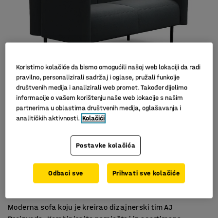
Koristimo kolačiće da bismo omogućili našoj web lokaciji da radi
pravilno, personalizirali sadržaj i oglase, pružali funkcije
društvenih medija i analizirali web promet. Također dijelimo
informacije o vašem korištenju naše web lokacije s našim
partnerima u oblastima društvenih medija, oglašavanja i
analitičkih aktivnosti.
Kolačići
Postavke kolačića
Moderan skandinavski dizajn
Odbaci sve
Prihvati sve kolačiće
Izdržljiv materijal
Noge olakšavaju čišćenje poda
Moderna sofa koju je kreirao dizajnerski tim AJ