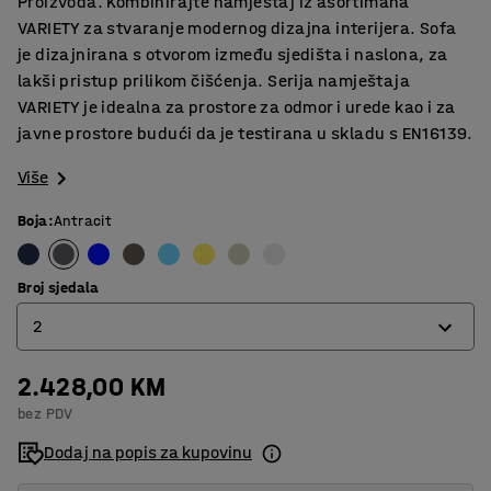
Proizvoda. Kombinirajte namještaj iz asortimana
VARIETY za stvaranje modernog dizajna interijera. Sofa
je dizajnirana s otvorom između sjedišta i naslona, za
lakši pristup prilikom čišćenja. Serija namještaja
VARIETY je idealna za prostore za odmor i urede kao i za
javne prostore budući da je testirana u skladu s EN16139.
Više
Boja
:
Antracit
Broj sjedala
2
2.428,00 KM
2
bez PDV
3
Dodaj na popis za kupovinu
4