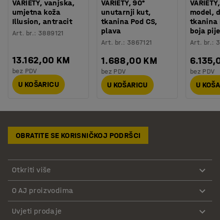
VARIETY, vanjska,
VARIETY, 90°
VARIETY,
umjetna koža
unutarnji kut,
model, 
Illusion, antracit
tkanina Pod CS,
tkanina
plava
boja pij
Art. br.
:
3889121
Art. br.
:
3867121
Art. br.
:
3
13.162,00 KM
1.688,00 KM
6.135,
bez PDV
bez PDV
bez PDV
U KOŠARICU
U KOŠARICU
U KOŠ
OBRATITE SE KORISNIČKOJ PODRŠCI
Otkriti više
O AJ proizvodima
Uvjeti prodaje