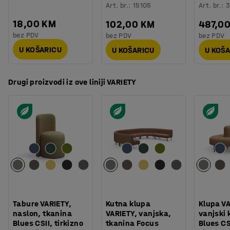
Art. br.
:
15105
Art. br.
:
3
18,00 KM
102,00 KM
487,0
bez PDV
bez PDV
bez PDV
U KOŠARICU
U KOŠARICU
U KOŠ
Drugi proizvodi iz ove liniji VARIETY
Tabure VARIETY,
Kutna klupa
Klupa VA
naslon, tkanina
VARIETY, vanjska,
vanjski 
Blues CSII, tirkizno
tkanina Focus
Blues CS