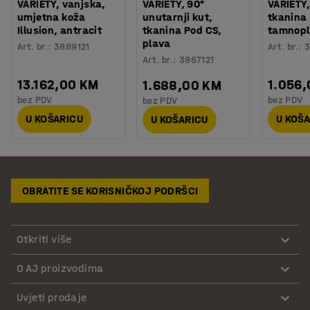
VARIETY, vanjska,
VARIETY, 90°
VARIETY,
umjetna koža
unutarnji kut,
tkanina
Illusion, antracit
tkanina Pod CS,
tamnop
plava
Art. br.
:
3889121
Art. br.
:
3
Art. br.
:
3867121
13.162,00 KM
1.056
1.688,00 KM
bez PDV
bez PDV
bez PDV
U KOŠARICU
U KOŠ
U KOŠARICU
OBRATITE SE KORISNIČKOJ PODRŠCI
Otkriti više
O AJ proizvodima
Uvjeti prodaje