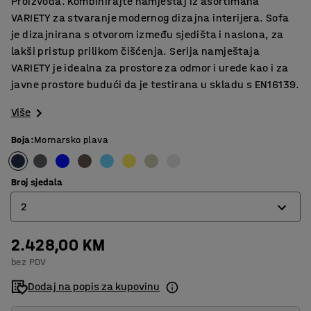
Proizvoda. Kombinirajte namještaj iz asortimana
VARIETY za stvaranje modernog dizajna interijera. Sofa
je dizajnirana s otvorom između sjedišta i naslona, za
lakši pristup prilikom čišćenja. Serija namještaja
VARIETY je idealna za prostore za odmor i urede kao i za
javne prostore budući da je testirana u skladu s EN16139.
Više
Boja
:
Mornarsko plava
Broj sjedala
2
2.428,00 KM
2
bez PDV
3
Dodaj na popis za kupovinu
4