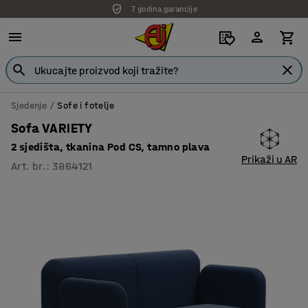
7 godina garancije
Sjedenje
Sofe i fotelje
Sofa VARIETY
2 sjedišta, tkanina Pod CS, tamno plava
Prikaži u AR
Art. br.
:
3864121