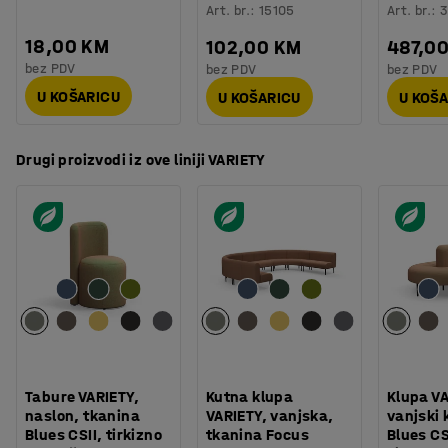
Art. br.
:
15105
Art. br.
:
3
18,00 KM
102,00 KM
487,0
bez PDV
bez PDV
bez PDV
U KOŠARICU
U KOŠARICU
U KOŠ
Drugi proizvodi iz ove liniji VARIETY
Tabure VARIETY,
Kutna klupa
Klupa VA
naslon, tkanina
VARIETY, vanjska,
vanjski 
Blues CSII, tirkizno
tkanina Focus
Blues CS