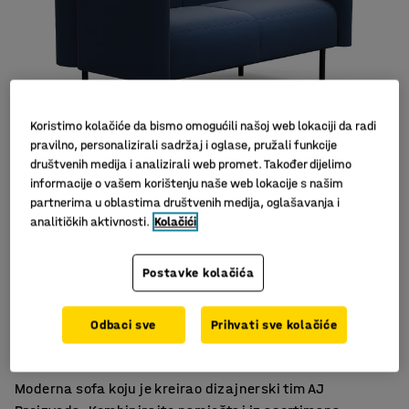
Koristimo kolačiće da bismo omogućili našoj web lokaciji da radi
pravilno, personalizirali sadržaj i oglase, pružali funkcije
društvenih medija i analizirali web promet. Također dijelimo
informacije o vašem korištenju naše web lokacije s našim
Slični proizvodi
partnerima u oblastima društvenih medija, oglašavanja i
analitičkih aktivnosti.
Kolačići
Postavke kolačića
Moderan skandinavski dizajn
Odbaci sve
Prihvati sve kolačiće
Izdržljiv materijal
Noge olakšavaju čišćenje poda
Moderna sofa koju je kreirao dizajnerski tim AJ