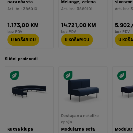
narančasta
Melange, zelena
sivosme
Art. br.
:
3860101
Art. br.
:
3889101
Art. br.
:
3
1.173,00 KM
14.721,00 KM
5.902
bez PDV
bez PDV
bez PDV
U KOŠARICU
U KOŠARICU
U KOŠ
Slični proizvodi
Dostupan u nekoliko
opcija
Kutna klupa
Modularna sofa
Modular