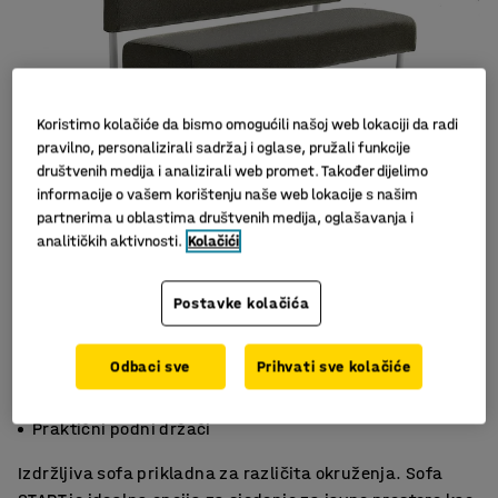
Koristimo kolačiće da bismo omogućili našoj web lokaciji da radi
pravilno, personalizirali sadržaj i oglase, pružali funkcije
društvenih medija i analizirali web promet. Također dijelimo
informacije o vašem korištenju naše web lokacije s našim
partnerima u oblastima društvenih medija, oglašavanja i
analitičkih aktivnosti.
Kolačići
Postavke kolačića
Odbaci sve
Prihvati sve kolačiće
Prikladno za različite prostore
Lako spajanje
Praktični podni držači
Izdržljiva sofa prikladna za različita okruženja. Sofa