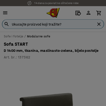
14 dana za povrat ne oštećene robe
Sofe i fotelje
Modularne sofe
Sofa START
D 1400 mm, tkanina, maslinasto-zelena, bijelo postolje
Art. br.
:
137362