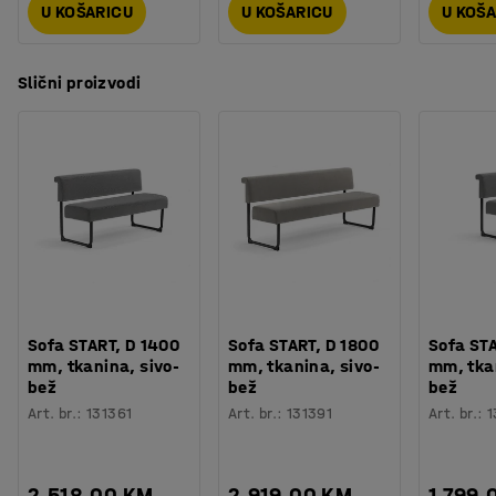
U KOŠARICU
U KOŠARICU
U KOŠ
Slični proizvodi
Sofa START, D 1400
Sofa START, D 1800
Sofa STA
mm, tkanina, sivo-
mm, tkanina, sivo-
mm, tkan
bež
bež
bež
Art. br.
:
131361
Art. br.
:
131391
Art. br.
:
1
2.518,00 KM
2.919,00 KM
1.799,