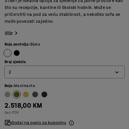
START je idealna opcija za sjedenje za javne prostore kao
što su recepcije, kantine ili školski hodnik. Može se
pričvrstiti na pod za veću stabilnost, a nekoliko sofa se
može povezati zajedno.
Više
Boja postolja
:
Bijela
Broj sjedala
2
Boja
:
Maslinasta
1
2
2.518,00 KM
3
bez PDV
Dodaj na popis za kupovinu