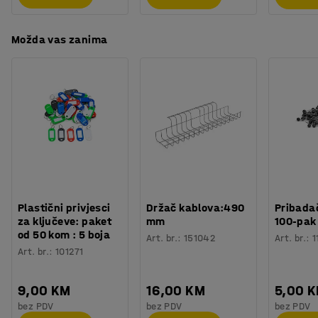
Možda vas zanima
Plastični privjesci
Držač kablova:490
Pribadač
za ključeve: paket
mm
100-pak
od 50 kom : 5 boja
Art. br.
:
151042
Art. br.
:
1
Art. br.
:
101271
9,00 KM
16,00 KM
5,00 
bez PDV
bez PDV
bez PDV