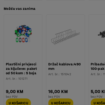
Možda vas zanima
Plastični privjesci
Držač kablova:490
Pribadač
za ključeve: paket
mm
100-pak
od 50 kom : 5 boja
Art. br.
:
151042
Art. br.
:
1
Art. br.
:
101271
9,00 KM
16,00 KM
5,00 
bez PDV
bez PDV
bez PDV
U KOŠARICU
U KOŠARICU
U KOŠ