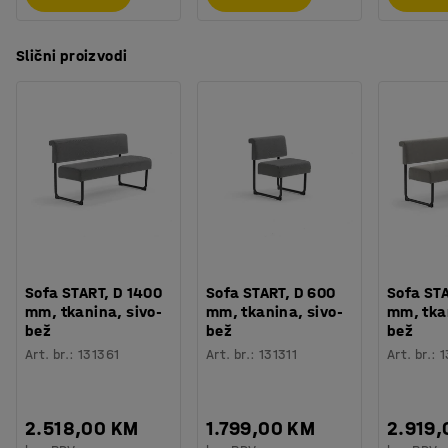
Slični proizvodi
Sofa START, D 1400
Sofa START, D 600
Sofa STA
mm, tkanina, sivo-
mm, tkanina, sivo-
mm, tkan
bež
bež
bež
Art. br.
:
131361
Art. br.
:
131311
Art. br.
:
1
2.518,00 KM
1.799,00 KM
2.919