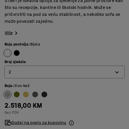
START je idealna opcija za sjedenje za javne prostore kao
što su recepcije, kantine ili školski hodnik. Može se
pričvrstiti na pod za veću stabilnost, a nekoliko sofa se
može povezati zajedno.
Više
Boja postolja
:
Bijela
Broj sjedala
2
Boja
:
Sivo-bež
1
2
2.518,00 KM
3
bez PDV
Dodaj na popis za kupovinu