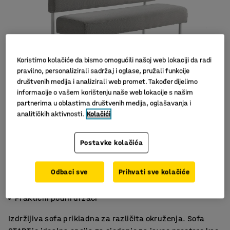
Koristimo kolačiće da bismo omogućili našoj web lokaciji da radi
pravilno, personalizirali sadržaj i oglase, pružali funkcije
društvenih medija i analizirali web promet. Također dijelimo
informacije o vašem korištenju naše web lokacije s našim
partnerima u oblastima društvenih medija, oglašavanja i
analitičkih aktivnosti.
Kolačići
Postavke kolačića
Odbaci sve
Prihvati sve kolačiće
Prikladno za različite prostore
Lako spajanje
Praktični podni držači
Izdržljiva sofa prikladna za različita okruženja. Sofa