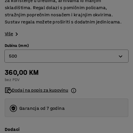
za korištenje u uredima, arhivama ili manjim
skladištima. Regal dolazi s pomičnim policama,
stražnjim poprečnim nosačem i krajnjim okvirima.
Sustav regala možete proširiti s dodatnim jedinicama.
Više
Dubina (mm)
500
360,00 KM
300
bez PDV
400
Dodaj na popis za kupovinu
500
Garancja od 7 godina
Dodaci