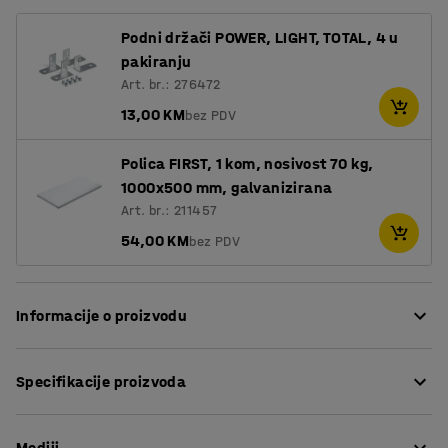
Podni držači POWER, LIGHT, TOTAL, 4 u
pakiranju
Art. br.: 276472
13,00 KM
bez PDV
Polica FIRST, 1 kom, nosivost 70 kg,
1000x500 mm, galvanizirana
Art. br.: 211457
54,00 KM
bez PDV
Informacije o proizvodu
FIRST je fleksibilan sistem regala s nenametljivim
Specifikacije proizvoda
dizajnom koji je idealan i za skladišta i za urede. To je
jednostavno rješenje za spremanje uredskih materijala,
Visina
:
1960
mm
kutija za arhiviranje i plastičnih kutija itd.
Mediji