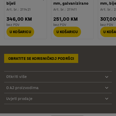
bijeli
mm, galvanizirano
mm, bije
Art. br.
:
211421
Art. br.
:
211411
Art. br.
:
2
346,00 KM
251,00 KM
307,0
bez PDV
bez PDV
bez PDV
U KOŠARICU
U KOŠARICU
U KOŠ
OBRATITE SE KORISNIČKOJ PODRŠCI
Otkriti više
O AJ proizvodima
Uvjeti prodaje