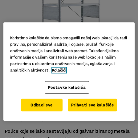
Koristimo kolačiće da bismo omogućili našoj web lokaciji da radi
pravilno, personalizirali sadržaj i oglase, pružali funkcije
društvenih medija i analizirali web promet. Također dijelimo
informacije o vašem korištenju naše web lokacije s našim
partnerima u oblastima društvenih medija, oglašavanja i
analitičkih aktivnosti.
Kolačići
Postavke kolačića
Za urede i skladišta
Odbaci sve
Prihvati sve kolačiće
Podesiva jedinica s policama
Izdržljiv materijal
Police koje se lako sastavljaju od galvaniziranog metala