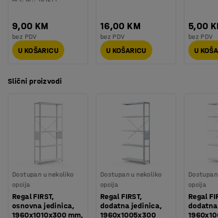
9,00 KM
16,00 KM
5,00 
bez PDV
bez PDV
bez PDV
U KOŠARICU
U KOŠARICU
U KOŠ
Slični proizvodi
Dostupan u nekoliko
Dostupan u nekoliko
Dostupan 
opcija
opcija
opcija
Regal FIRST,
Regal FIRST,
Regal FI
osnovna jedinica,
dodatna jedinica,
dodatna 
1960x1010x300 mm,
1960x1005x300
1960x1