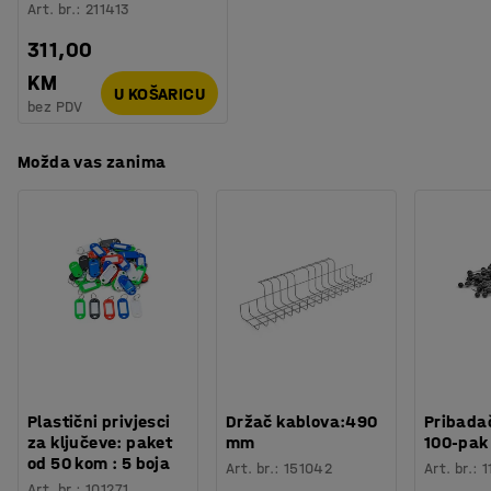
Art. br.
:
211413
311,00
KM
U KOŠARICU
bez PDV
Možda vas zanima
Plastični privjesci
Držač kablova:490
Pribadač
za ključeve: paket
mm
100-pak
od 50 kom : 5 boja
Art. br.
:
151042
Art. br.
:
1
Art. br.
:
101271