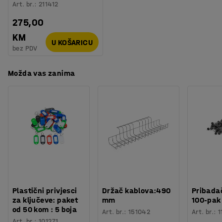
Art. br.
:
211412
275,00
KM
U KOŠARICU
bez PDV
Možda vas zanima
Plastični privjesci
Držač kablova:490
Pribadač
za ključeve: paket
mm
100-pak
od 50 kom : 5 boja
Art. br.
:
151042
Art. br.
:
1
Art. br.
:
101271