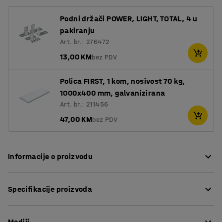
Podni držači POWER, LIGHT, TOTAL, 4 u
pakiranju
Art. br.: 276472
13,00 KM
bez PDV
Polica FIRST, 1 kom, nosivost 70 kg,
1000x400 mm, galvanizirana
Art. br.: 211456
47,00 KM
bez PDV
Informacije o proizvodu
FIRST je fleksibilan sistem regala s nenametljivim
Specifikacije proizvoda
dizajnom koji je idealan i za skladišta i za urede. To je
jednostavno rješenje za spremanje uredskih materijala,
Visina
:
1960
mm
kutija za arhiviranje i plastičnih kutija itd.
Mediji