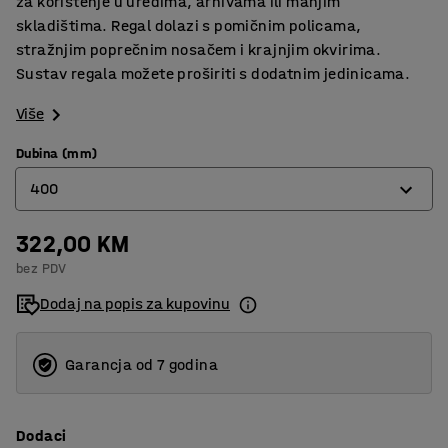
za korištenje u uredima, arhivama ili manjim
skladištima. Regal dolazi s pomičnim policama,
stražnjim poprečnim nosačem i krajnjim okvirima.
Sustav regala možete proširiti s dodatnim jedinicama.
Više
Dubina (mm)
400
322,00 KM
300
bez PDV
400
Dodaj na popis za kupovinu
500
Garancja od 7 godina
Dodaci