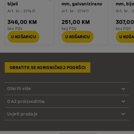
bijeli
mm, galvanizirano
mm, bije
Art. br.
:
211421
Art. br.
:
211411
Art. br.
:
2
346,00 KM
251,00 KM
307,0
bez PDV
bez PDV
bez PDV
U KOŠARICU
U KOŠARICU
U KOŠ
OBRATITE SE KORISNIČKOJ PODRŠCI
Otkriti više
O AJ proizvodima
Uvjeti prodaje