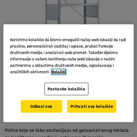
Koristimo kolačiće da bismo omogućili našoj web lokaciji da radi
pravilno, personalizirali sadržaj i oglase, pružali funkcije
društvenih medija i analizirali web promet. Također dijelimo
informacije o vašem korištenju naše web lokacije s našim
partnerima u oblastima društvenih medija, oglašavanja i
analitičkih aktivnosti.
Kolačići
Postavke kolačića
Za urede i skladišta
Odbaci sve
Prihvati sve kolačiće
Podesiva jedinica s policama
Izdržljiv materijal
Police koje se lako sastavljaju od galvaniziranog metala