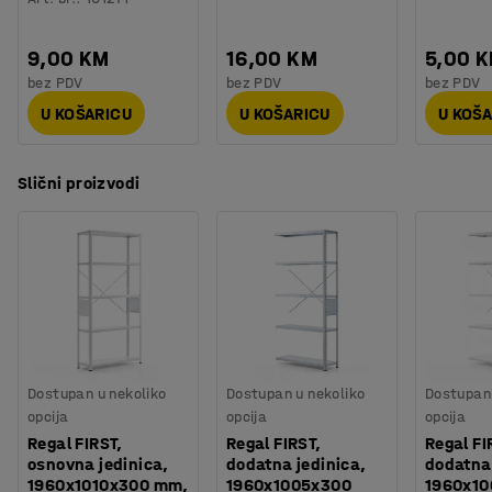
9,00 KM
16,00 KM
5,00 
bez PDV
bez PDV
bez PDV
U KOŠARICU
U KOŠARICU
U KOŠ
Slični proizvodi
Dostupan u nekoliko
Dostupan u nekoliko
Dostupan 
opcija
opcija
opcija
Regal FIRST,
Regal FIRST,
Regal FI
osnovna jedinica,
dodatna jedinica,
dodatna 
1960x1010x300 mm,
1960x1005x300
1960x1