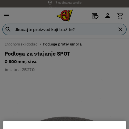
Isporuka po dogovoru
Ergonomski dodaci
Podloge protiv umora
Podloga za stajanje SPOT
Ø 600 mm, siva
Art. br.
:
25270