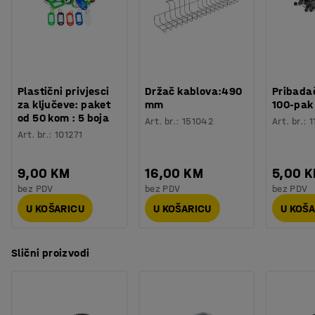
vanjskim tekstilnim slojem koji pruža zaštitu i daje joj
atraktivni izgled. Podlogu je lako očistiti i uskladiti s
ostalim namještajem.
Mekana površina potiče vaše noge da se kreću iako
stojite na mjestu, poboljšava cirkulaciju i pomaže vam
Plastični privjesci
Držač kablova:490
Pribadač
da se duže koncentrirate. Podloga ublažava pritisak u
za ključeve: paket
mm
100-pak
od 50 kom : 5 boja
leđima i koljenima, tako da se osjećate ugodno kad radite
Art. br.
:
151042
Art. br.
:
1
Art. br.
:
101271
stojeći.
9,00 KM
16,00 KM
5,00 
bez PDV
bez PDV
bez PDV
U KOŠARICU
U KOŠARICU
U KOŠ
Slični proizvodi