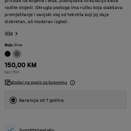
pritisak na koljena i leđa, poboljšava cirkulaciju kada
radite stojeći. Okrugla podloga ima ručku koja olakšava
premještanje i vanjski sloj od tekstila koji joj daje
diskretan, ali moderan izgled.
Više
Boja
:
Siva
150,00 KM
bez PDV
Dodaj na popis za kupovinu
Garancja od 7 godina
Suunnittelupalvelu