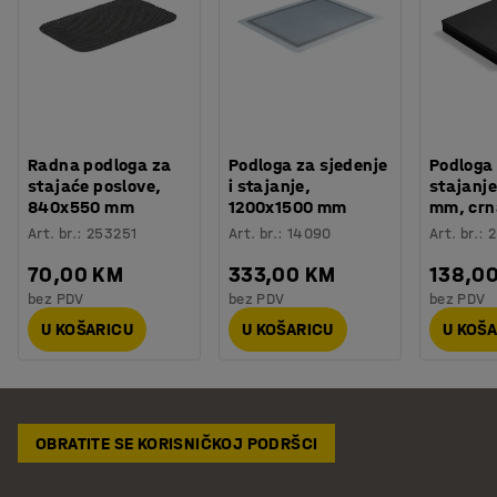
Radna podloga za
Podloga za sjedenje
Podloga
stajaće poslove,
i stajanje,
stajanj
840x550 mm
1200x1500 mm
mm, crn
Art. br.
:
253251
Art. br.
:
14090
Art. br.
:
2
70,00 KM
333,00 KM
138,0
bez PDV
bez PDV
bez PDV
U KOŠARICU
U KOŠARICU
U KOŠ
OBRATITE SE KORISNIČKOJ PODRŠCI