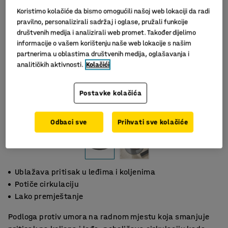
Koristimo kolačiće da bismo omogućili našoj web lokaciji da radi
pravilno, personalizirali sadržaj i oglase, pružali funkcije
društvenih medija i analizirali web promet. Također dijelimo
informacije o vašem korištenju naše web lokacije s našim
partnerima u oblastima društvenih medija, oglašavanja i
analitičkih aktivnosti.
Kolačići
Postavke kolačića
Slični proizvodi
Odbaci sve
Prihvati sve kolačiće
Ublažava pritisak u leđima i koljenima
Potiče cirkulaciju
Lako premještanje
Podloga protiv umora na radnom mjestu koja smanjuje