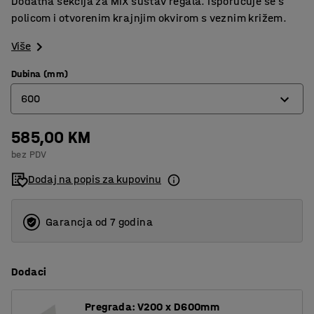
Dodatna sekcija za MIX sustav regala. Isporučuje se s
policom i otvorenim krajnjim okvirom s veznim križem.
Više
Dubina (mm)
600
585,00 KM
400
bez PDV
500
Dodaj na popis za kupovinu
600
Garancja od 7 godina
Dodaci
Pregrada: V200 x D600mm