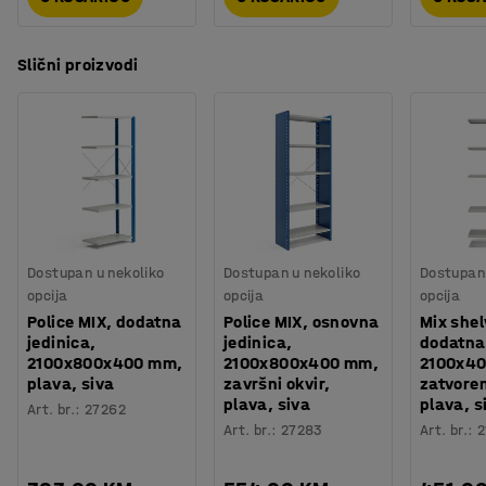
Slični proizvodi
Dostupan u nekoliko
Dostupan u nekoliko
Dostupan 
opcija
opcija
opcija
Police MIX, dodatna
Police MIX, osnovna
Mix shel
jedinica,
jedinica,
dodatna 
2100x800x400 mm,
2100x800x400 mm,
2100x4
plava, siva
završni okvir,
zatvore
plava, siva
plava, s
Art. br.
:
27262
Art. br.
:
27283
Art. br.
:
2