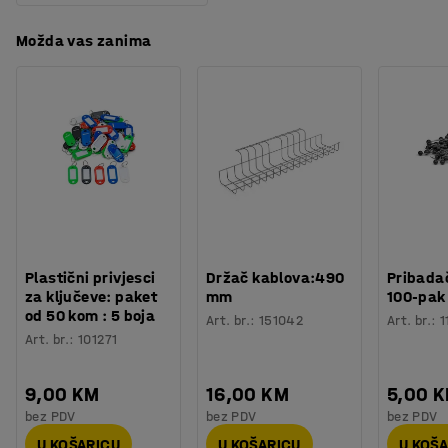
Možda vas zanima
Plastični privjesci
Držač kablova:490
Pribadač
za ključeve: paket
mm
100-pak
od 50 kom : 5 boja
Art. br.
:
151042
Art. br.
:
1
Art. br.
:
101271
9,00 KM
16,00 KM
5,00 
bez PDV
bez PDV
bez PDV
U KOŠARICU
U KOŠARICU
U KOŠ