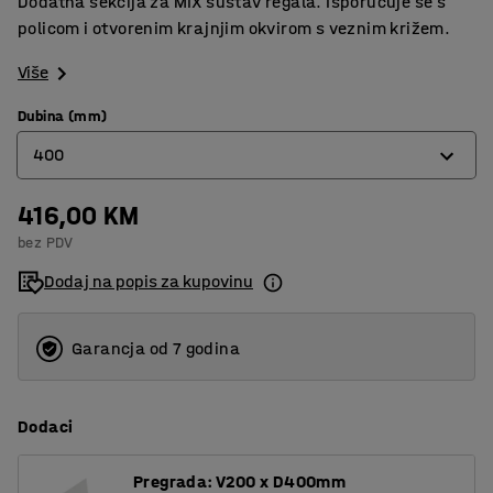
Dodatna sekcija za MIX sustav regala. Isporučuje se s
policom i otvorenim krajnjim okvirom s veznim križem.
Više
Dubina (mm)
400
416,00 KM
400
bez PDV
500
Dodaj na popis za kupovinu
600
Garancja od 7 godina
Dodaci
Pregrada: V200 x D400mm