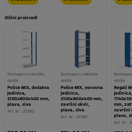
Slični proizvodi
Dostupan u nekoliko
Dostupan u nekoliko
Dostupan 
opcija
opcija
opcija
Police MIX, dodatna
Police MIX, osnovna
Regali M
jedinica,
jedinica,
jedinica
2100x800x400 mm,
2100x800x400 mm,
1740x1
plava, siva
završni okvir,
mm, zat
plava, siva
završni 
Art. br.
:
27262
plava, s
Art. br.
:
27283
Art. br.
:
2