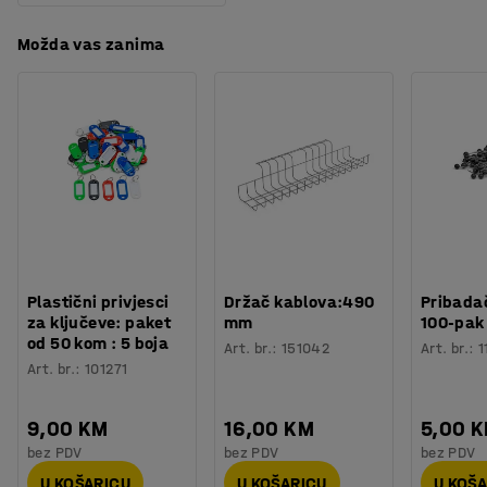
Možda vas zanima
Plastični privjesci
Držač kablova:490
Pribadač
za ključeve: paket
mm
100-pak
od 50 kom : 5 boja
Art. br.
:
151042
Art. br.
:
1
Art. br.
:
101271
9,00 KM
16,00 KM
5,00 
bez PDV
bez PDV
bez PDV
U KOŠARICU
U KOŠARICU
U KOŠ