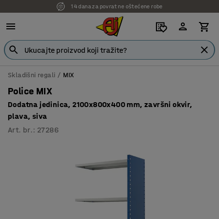
14 dana za povrat ne oštećene robe
7 godina garancije
Skladišni regali
MIX
Police MIX
Dodatna jedinica, 2100x800x400 mm, završni okvir,
plava, siva
Art. br.
:
27286