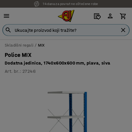
14 dana za povrat ne oštećene robe
7 godina garancije
Skladišni regali
MIX
Police MIX
Dodatna jedinica, 1740x600x600 mm, plava, siva
Art. br.
:
27246