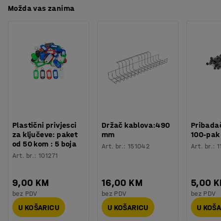
Možda vas zanima
Plastični privjesci
Držač kablova:490
Pribadač
za ključeve: paket
mm
100-pak
od 50 kom : 5 boja
Art. br.
:
151042
Art. br.
:
1
Art. br.
:
101271
9,00 KM
16,00 KM
5,00 
bez PDV
bez PDV
bez PDV
U KOŠARICU
U KOŠARICU
U KOŠ