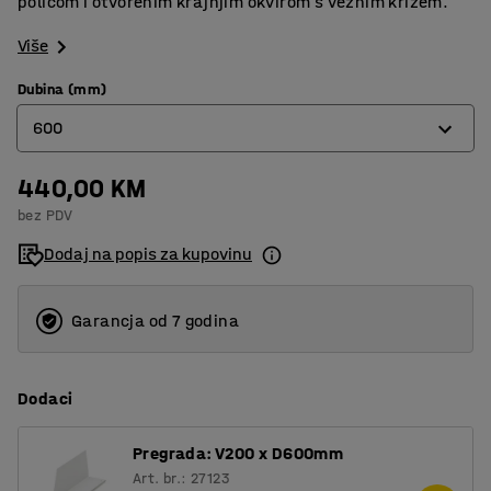
policom i otvorenim krajnjim okvirom s veznim križem.
Više
Dubina (mm)
600
440,00 KM
400
bez PDV
500
Dodaj na popis za kupovinu
600
Garancja od 7 godina
Dodaci
Pregrada: V200 x D600mm
Art. br.: 27123