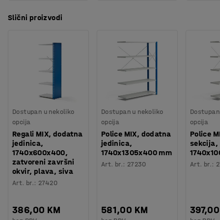
Slični proizvodi
Dostupan u nekoliko
Dostupan u nekoliko
Dostupan 
opcija
opcija
opcija
Regali MIX, dodatna
Police MIX, dodatna
Police M
jedinica,
jedinica,
sekcija,
1740x600x400,
1740x1305x400 mm
1740x1
zatvoreni završni
Art. br.
:
27230
Art. br.
:
2
okvir, plava, siva
Art. br.
:
27420
386,00 KM
581,00 KM
397,0