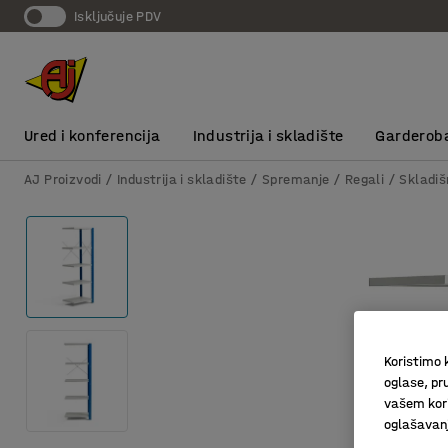
Isključuje PDV
Ured i konferencija
Industrija i skladište
Garderob
AJ Proizvodi
Industrija i skladište
Spremanje
Regali
Skladiš
Koristimo k
oglase, pru
vašem kori
oglašavanja