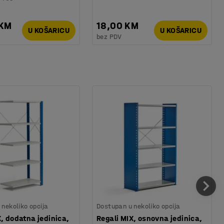
 KM
18,00 KM
U KOŠARICU
U KOŠARICU
bez PDV
nekoliko opcija
Dostupan u nekoliko opcija
X, dodatna jedinica,
Regali MIX, osnovna jedinica,