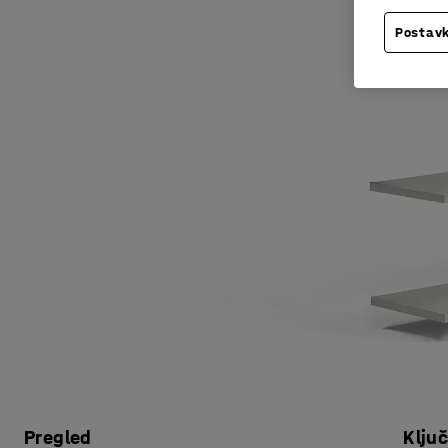
Postavk
Pregled
Klju