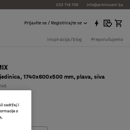
033 718 705
info@priminvest.ba
Prijavite se / Registrirajte se
Inspiracija/blog
Preporučujemo
MIX
jedinica, 1740x600x500 mm, plava, siva
245
visina
police
li sadržaj i
formacije o
bor dodataka
a,