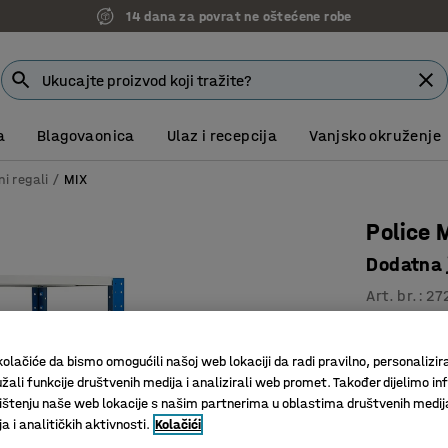
14 dana za povrat ne oštećene robe
a
Blagovaonica
Ulaz i recepcija
Vanjsko okruženje
ni regali
MIX
Police 
Dodatna 
Art. br.
:
27
Podesiva 
Podesive 
olačiće da bismo omogućili našoj web lokaciji da radi pravilno, personalizira
žali funkcije društvenih medija i analizirali web promet. Također dijelimo in
Veliki iz
štenju naše web lokacije s našim partnerima u oblastima društvenih medij
Dubina (mm)
 i analitičkih aktivnosti.
Kolačići