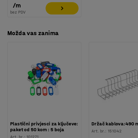
/
m
bez PDV
Možda vas zanima
Plastični privjesci za ključeve:
Držač kablova:490
paket od 50 kom : 5 boja
Art. br.
:
151042
Art. br.
:
101271