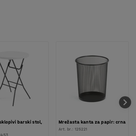
sklopivi barski stol,
Mrežasta kanta za papir: crna
Art. br.
:
125221
6453