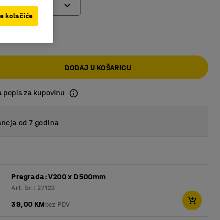
ve kolačiće
 KM
DODAJ U KOŠARICU
a popis za kupovinu
ncja od 7 godina
Pregrada: V200 x D500mm
Art. br.: 27122
39,00 KM
bez PDV