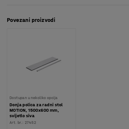
Preuzmite upute za održavanjen
Model
:
Bez donje police
Radni stol ima čvrsti čelični okvir koji omogućava teško ko
Minimalna visina
:
730
mm
prešanog laminata debljine 24 mm s ABS rubovima.
Preuzmite upute za montažu
Boja površine ploče
:
Svijetlo siva
Povezani proizvodi
Materijal površine ploče
:
Laminat
Ne zaboravite dodati radnu podlogu koja ublažava umor u 
Specifikacija materijala
:
Lamicolor - 1366
stojeći!
Boja postolja
:
Siva
Broj za boju postolja
:
RAL 9006
Materijal postolja
:
Čelik
Nosivost
:
150
kg
Težina
:
47,52
kg
Montaža
:
Dolazi nesastavljeno
Dostupan u nekoliko opcija
Donja polica za radni stol
MOTION, 1500x600 mm,
svijetlo siva
Art. br.
:
27452