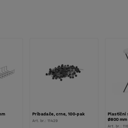
 mm
Pribadače, crne, 100-pak
Plastični 
Ø800 mm
Art. br.
:
11429
Art. br.
:
11