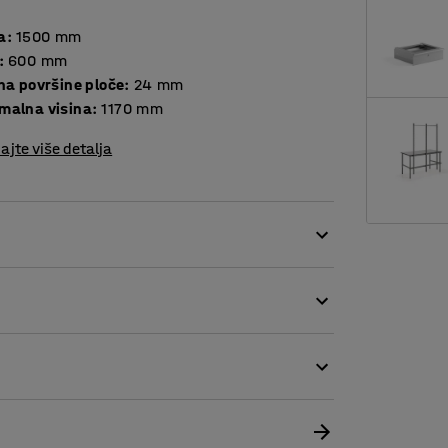
a
:
1500
mm
:
600
mm
Debljina površine ploče
:
24
mm
malna visina
:
1170
mm
ajte više detalja
 položaj prema potrebi.
tene ispod ploče stola. Ovaj stol omogućava
 dana.
ni stol tako da svaka osoba može prilagoditi