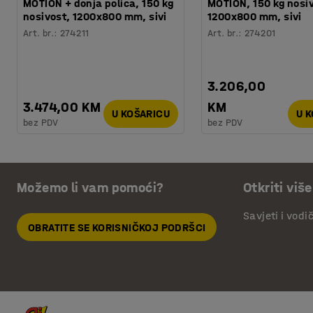
MOTION + donja polica, 150 kg
MOTION, 150 kg nosi
nosivost, 1200x800 mm, sivi
1200x800 mm, sivi
Art. br.
:
274211
Art. br.
:
274201
3.206,00
3.474,00 KM
KM
U KOŠARICU
U 
bez PDV
bez PDV
Možemo li vam pomoći?
Otkriti više
Savjeti i vodi
OBRATITE SE KORISNIČKOJ PODRŠCI