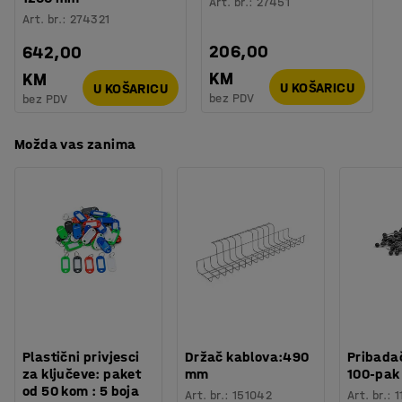
Art. br.
:
27451
Art. br.
:
274321
206,00
642,00
KM
KM
U KOŠARICU
U KOŠARICU
bez PDV
bez PDV
Možda vas zanima
Plastični privjesci
Držač kablova:490
Pribadač
za ključeve: paket
mm
100-pak
od 50 kom : 5 boja
Art. br.
:
151042
Art. br.
:
1