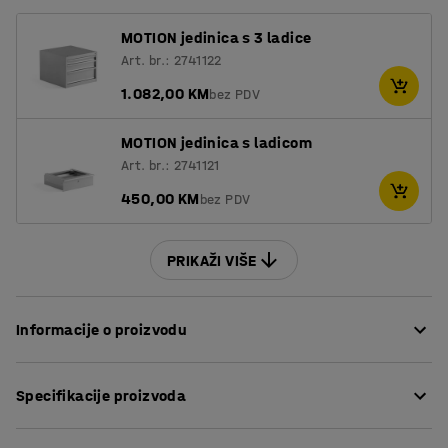
MOTION jedinica s 3 ladice
Art. br.: 2741122
1.082,00 KM
bez PDV
MOTION jedinica s ladicom
Art. br.: 2741121
450,00 KM
bez PDV
PRIKAŽI VIŠE
Informacije o proizvodu
Radni stol podesiv po visini omogućava da mijenjate
Specifikacije proizvoda
radni položaj prema potrebi.
Dužina
:
1200
mm
Radni stol se može ručno podešavati pomoću poluge