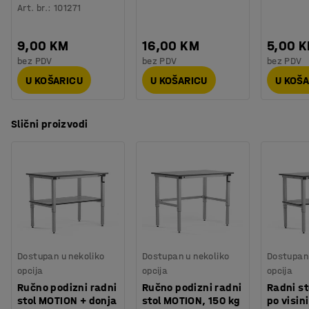
Art. br.
:
101271
9,00 KM
16,00 KM
5,00 
bez PDV
bez PDV
bez PDV
U KOŠARICU
U KOŠARICU
U KOŠ
Slični proizvodi
Dostupan u nekoliko
Dostupan u nekoliko
Dostupan 
opcija
opcija
opcija
Ručno podizni radni
Ručno podizni radni
Radni st
stol MOTION + donja
stol MOTION, 150 kg
po visin