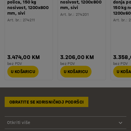
polica, 150 kg
nosivost, 1200x800
donja po
nosivost, 1200x800
mm, sivi
150 kg n
mm, sivi
1200x60
Art. br.
:
274201
Art. br.
:
274211
Art. br.
:
2
3.474,00 KM
3.206,00 KM
3.358
bez PDV
bez PDV
bez PDV
U KOŠARICU
U KOŠARICU
U KOŠ
OBRATITE SE KORISNIČKOJ PODRŠCI
Otkriti više