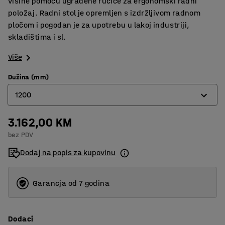
visine pomoću ugrađene ručice za ergonomski radni
položaj. Radni stol je opremljen s izdržljivom radnom
pločom i pogodan je za upotrebu u lakoj industriji,
skladištima i sl.
Više
Dužina (mm)
1200
3.162,00 KM
1200
bez PDV
1500
Dodaj na popis za kupovinu
2000
Garancja od 7 godina
Dodaci