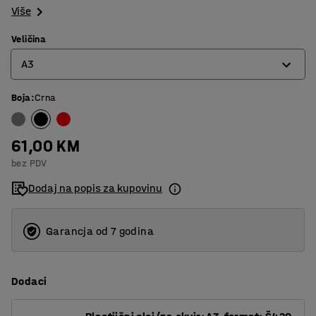
Više
Veličina
A3
Boja
:
Crna
A3
A4
61,00 KM
bez PDV
Dodaj na popis za kupovinu
Garancja od 7 godina
Dodaci