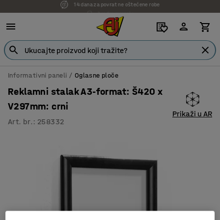
7 godina garancije
Informativni paneli
Oglasne ploče
Reklamni stalak A3-format: Š420 x
V297mm: crni
Prikaži u AR
Art. br.
:
258332