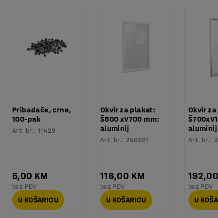
Pribadače, crne,
Okvir za plakat:
Okvir za
100-pak
Š500 xV700 mm:
Š700xV
aluminij
aluminij
Art. br.
:
11429
Art. br.
:
258281
Art. br.
:
2
5,00 KM
116,00 KM
192,0
bez PDV
bez PDV
bez PDV
U KOŠARICU
U KOŠARICU
U KOŠ