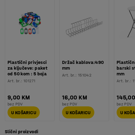
Plastični privjesci
Držač kablova:490
Plastičn
za ključeve: paket
mm
barski s
od 50 kom : 5 boja
mm
Art. br.
:
151042
Art. br.
:
101271
Art. br.
:
1
9,00 KM
16,00 KM
145,0
bez PDV
bez PDV
bez PDV
U KOŠARICU
U KOŠARICU
U KOŠ
Slični proizvodi