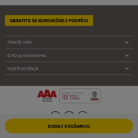
OBRATITE SE KORISNIČKOJ PODRŠCI
Otkriti više
O AJ proizvodima
Uvjeti prodaje
DODAJ U KOŠARICU