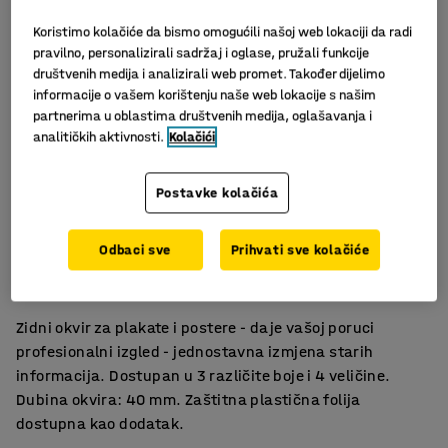
Koristimo kolačiće da bismo omogućili našoj web lokaciji da radi
pravilno, personalizirali sadržaj i oglase, pružali funkcije
društvenih medija i analizirali web promet. Također dijelimo
informacije o vašem korištenju naše web lokacije s našim
partnerima u oblastima društvenih medija, oglašavanja i
analitičkih aktivnosti.
Kolačići
Postavke kolačića
Odbaci sve
Prihvati sve kolačiće
Zidni okvir
Za plakate i postere
Zidni okvir za plakate i postere - daje vašoj poruci
profesionalni izgled - jednostavna izmjena starih
informacija. Dostupan u 3 različite boje i 4 veličine.
Dubina okvira: 40 mm. Zaštitna plastična folija
dostupna kao dodatak.