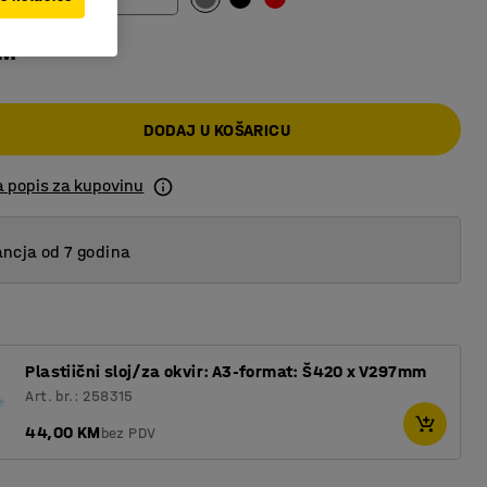
KM
DODAJ U KOŠARICU
a popis za kupovinu
ncja od 7 godina
Plastiični sloj/za okvir: A3-format: Š420 x V297mm
Art. br.: 258315
44,00 KM
bez PDV