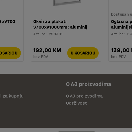
Dostupan u 
0 xV700
Okvir za plakat:
Oglasna 
Š700xV1000mm: aluminij
aluminijsk
Art. br.
:
258301
Art. br.
:
11
192,00 KM
138,00
KOŠARICU
U KOŠARICU
bez PDV
bez PDV
O AJ proizvodima
či za kupnju
O AJ proizvodima
Održivost