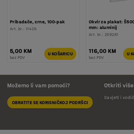
Pribadače, crne, 100-pak
Okvir za plakat: Š50
mm: aluminij
Art. br.
:
11429
Art. br.
:
258281
5,00 KM
116,00 KM
U KOŠARICU
U 
bez PDV
bez PDV
Možemo li vam pomoći?
Otkriti više
Savjeti i vodi
OBRATITE SE KORISNIČKOJ PODRŠCI