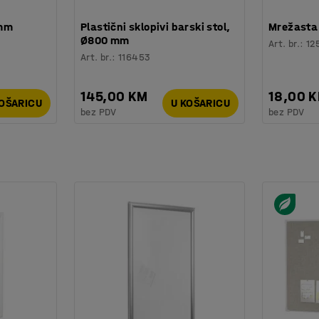
 mm
Plastični sklopivi barski stol,
Mrežasta 
Ø800 mm
Art. br.
:
12
Art. br.
:
116453
145,00 KM
18,00 
KOŠARICU
U KOŠARICU
bez PDV
bez PDV