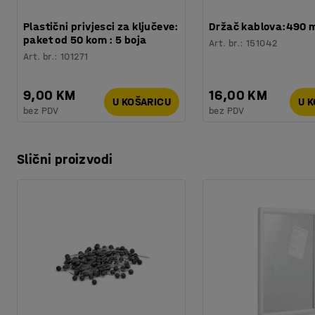
Plastični privjesci za ključeve:
Držač kablova:490
paket od 50 kom : 5 boja
Art. br.
:
151042
Art. br.
:
101271
9,00 KM
16,00 KM
U KOŠARICU
U 
bez PDV
bez PDV
Slični proizvodi