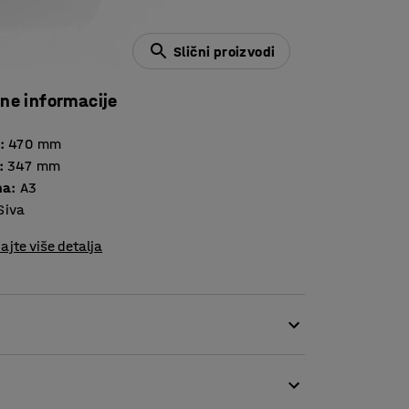
Slični proizvodi
čne informacije
:
470
mm
:
347
mm
na
:
A3
Siva
ajte više detalja