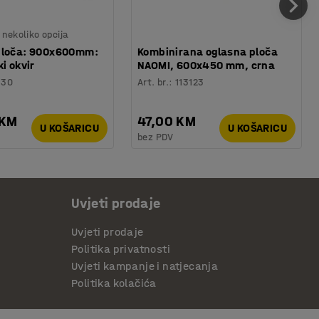
nekoliko opcija
ploča: 900x600mm:
Kombinirana oglasna ploča
i okvir
NAOMI, 600x450 mm, crna
330
Art. br.
:
113123
 KM
47,00 KM
U KOŠARICU
U KOŠARICU
bez PDV
Uvjeti prodaje
Uvjeti prodaje
Politika privatnosti
Uvjeti kampanje i natjecanja
Politika kolačića