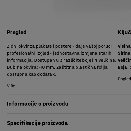
Pregled
Klju
Zidni okvir za plakate i postere - daje vašoj poruci
Visina
profesionalni izgled - jednostavna izmjena starih
Širina
informacija. Dostupan u 3 različite boje i 4 veličine.
Veliči
Dubina okvira: 40 mm. Zaštitna plastična folija
Boja
:
dostupna kao dodatak.
Pogled
Više
Informacije o proizvodu
.
Specifikacije proizvoda