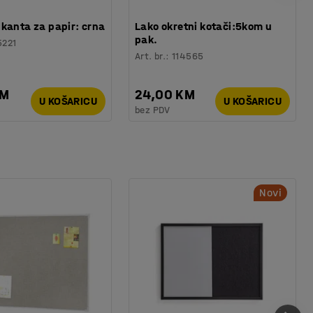
kanta za papir: crna
Lako okretni kotači:5kom u
pak.
5221
Art. br.
:
114565
KM
24,00 KM
U KOŠARICU
U KOŠARICU
bez PDV
Novi