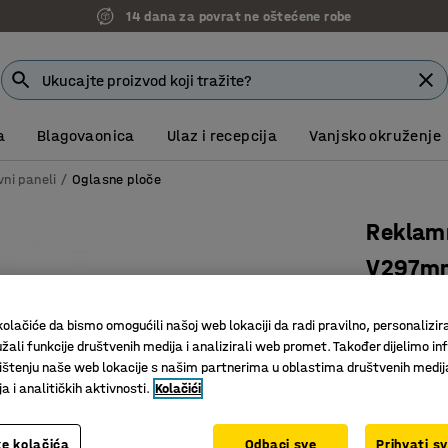
14 dana za povrat ne oštećene robe
a
Blagovaonica
Ulaz i recepcija
Vanjsko okruženje
ni paneli
Oglasne ploče
Reklamn
V297mm
Art. br.
:
25
olačiće da bismo omogućili našoj web lokaciji da radi pravilno, personalizira
Zidni okvi
žali funkcije društvenih medija i analizirali web promet. Također dijelimo in
Za plakat
štenju naše web lokacije s našim partnerima u oblastima društvenih medij
 i analitičkih aktivnosti.
Kolačići
Veličina
A3
e kolačića
Odbaci sve
Prihvati s