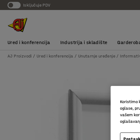
Isključuje PDV
Ured i konferencija
Industrija i skladište
Garderob
AJ Proizvodi
Ured i konferencija
Unutarnje uređenje
Informativ
Koristimo k
oglase, pru
vašem kori
oglašavanja
Postavk