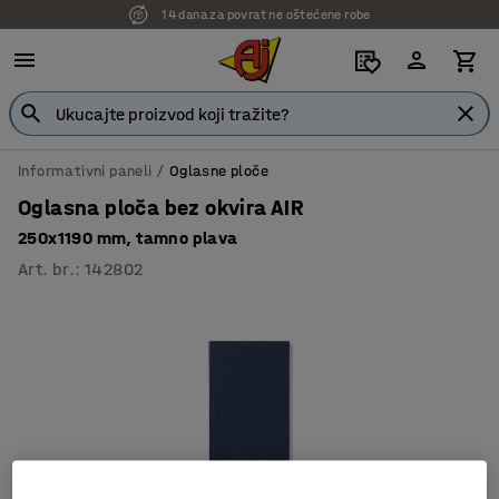
14 dana za povrat ne oštećene robe
Informativni paneli
Oglasne ploče
Oglasna ploča bez okvira AIR
250x1190 mm, tamno plava
Art. br.
:
142802