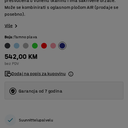
presvučena u vunenu tkaninu i ima sakrivene držače.
Može se kombinirati s oglasnom pločom AIR (prodaje se
posebno).
Više
Boja
:
Tamno plava
542,00 KM
bez PDV
Dodaj na popis za kupovinu
Garancja od 7 godina
Suunnittelupalvelu