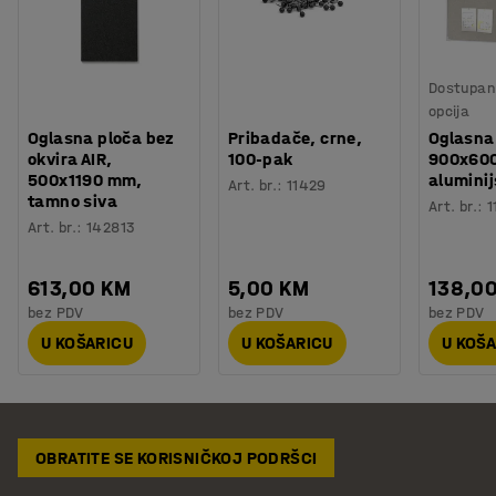
Dostupan 
opcija
Oglasna ploča bez
Pribadače, crne,
Oglasna
okvira AIR,
100-pak
900x60
500x1190 mm,
aluminij
Art. br.
:
11429
tamno siva
Art. br.
:
1
Art. br.
:
142813
613,00 KM
5,00 KM
138,0
bez PDV
bez PDV
bez PDV
U KOŠARICU
U KOŠARICU
U KOŠ
OBRATITE SE KORISNIČKOJ PODRŠCI