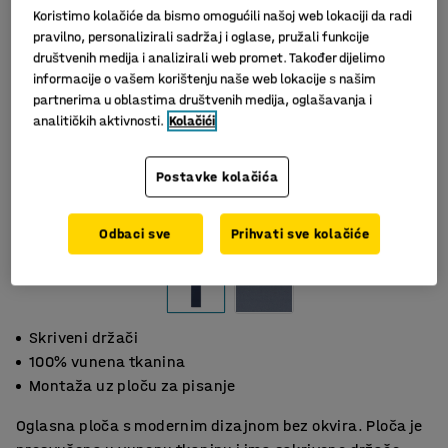
Koristimo kolačiće da bismo omogućili našoj web lokaciji da radi
pravilno, personalizirali sadržaj i oglase, pružali funkcije
društvenih medija i analizirali web promet. Također dijelimo
informacije o vašem korištenju naše web lokacije s našim
partnerima u oblastima društvenih medija, oglašavanja i
analitičkih aktivnosti.
Kolačići
Postavke kolačića
Slični proizvodi
Odbaci sve
Prihvati sve kolačiće
Skriveni držači
100% vunena tkanina
Montaža uz ploču za pisanje
Oglasna ploča s modernim dizajnom bez okvira. Ploča je