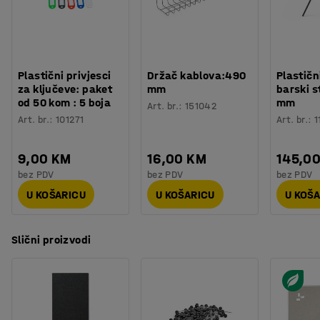
Plastični privjesci
Držač kablova:490
Plastičn
za ključeve: paket
mm
barski s
od 50 kom : 5 boja
mm
Art. br.
:
151042
Art. br.
:
101271
Art. br.
:
1
9,00 KM
16,00 KM
145,0
bez PDV
bez PDV
bez PDV
U KOŠARICU
U KOŠARICU
U KOŠ
Slični proizvodi