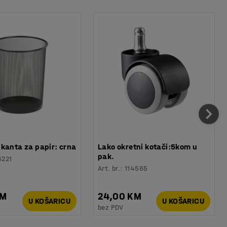
kanta za papir: crna
Lako okretni kotači:5kom u
pak.
5221
Art. br.
:
114565
KM
24,00 KM
U KOŠARICU
U KOŠARICU
bez PDV