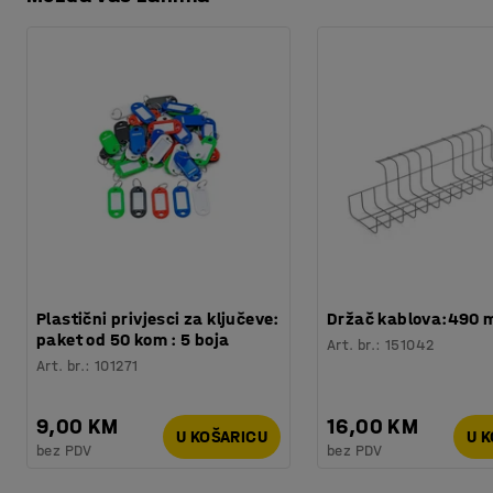
Preuzmite upute za održavanjen
Potreban broj osoba
:
5
Procjena vremena
:
10
Min
Težina
:
2,5
kg
Plastični privjesci za ključeve:
Držač kablova:490
paket od 50 kom : 5 boja
Art. br.
:
151042
Art. br.
:
101271
9,00 KM
16,00 KM
U KOŠARICU
U 
bez PDV
bez PDV