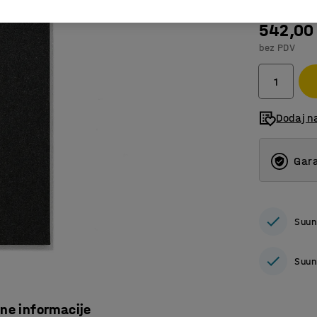
542,00
bez PDV
Dodaj n
Gara
Suun
Suun
čne informacije