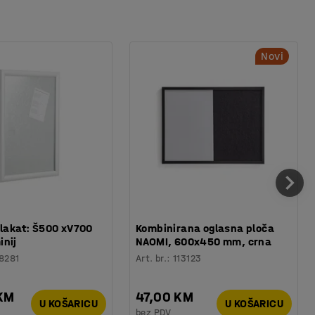
Novi
plakat: Š500 xV700
Kombinirana oglasna ploča
inij
NAOMI, 600x450 mm, crna
8281
Art. br.
:
113123
 KM
47,00 KM
U KOŠARICU
U KOŠARICU
bez PDV