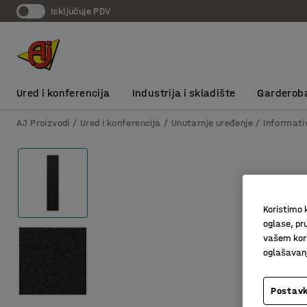
Isključuje PDV
Ured i konferencija
Industrija i skladište
Garderob
AJ Proizvodi
Ured i konferencija
Unutarnje uređenje
Informativ
Koristimo k
oglase, pru
vašem kori
oglašavanja
Postavk