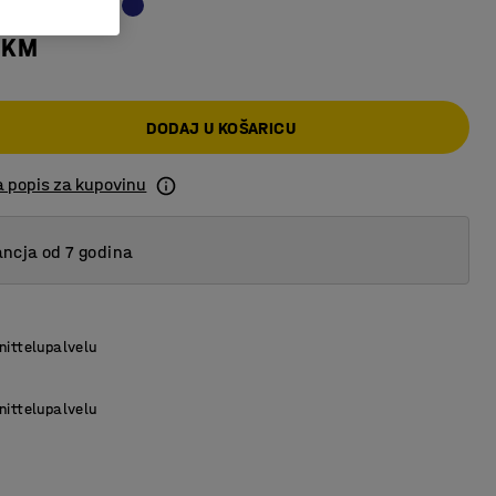
 KM
DODAJ U KOŠARICU
a popis za kupovinu
ncja od 7 godina
nittelupalvelu
nittelupalvelu