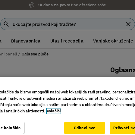
14 dana za povrat ne oštećene robe
a
Blagovaonica
Ulaz i recepcija
Vanjsko okruženje
ni paneli
Oglasne ploče
Oglasna
250x1190
Art. br.
:
14
olačiće da bismo omogućili našoj web lokaciji da radi pravilno, personalizira
žali funkcije društvenih medija i analizirali web promet. Također dijelimo in
Skriveni 
štenju naše web lokacije s našim partnerima u oblastima društvenih medij
100% vun
 i analitičkih aktivnosti.
Kolačići
Montaža 
Boja
:
Tamno 
e kolačića
Odbaci sve
Prihvati s