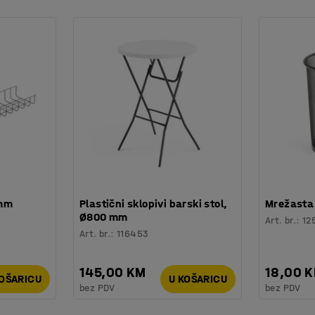
 mm
Plastični sklopivi barski stol,
Mrežasta 
Ø800 mm
Art. br.
:
12
Art. br.
:
116453
145,00 KM
18,00 
KOŠARICU
U KOŠARICU
bez PDV
bez PDV