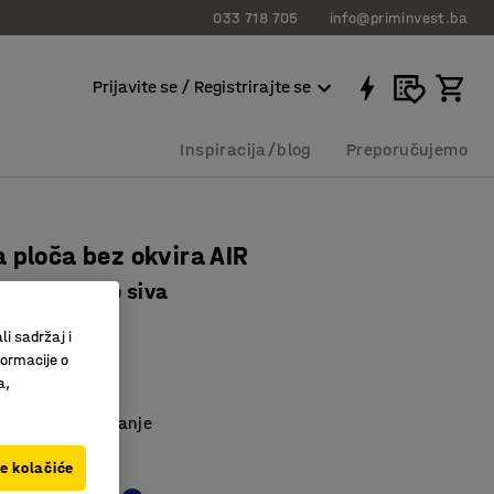
033 718 705
info@priminvest.ba
Prijavite se / Registrirajte se
Inspiracija/blog
Preporučujemo
 ploča bez okvira AIR
 mm, tamno siva
2803
li sadržaj i
formacije o
držači
a,
ena tkanina
uz ploču za pisanje
siva
ve kolačiće