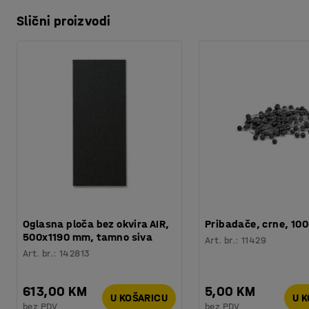
Slični proizvodi
Oglasna ploča bez okvira AIR,
Pribadače, crne, 10
500x1190 mm, tamno siva
Art. br.
:
11429
Art. br.
:
142813
613,00 KM
5,00 KM
U KOŠARICU
U 
bez PDV
bez PDV