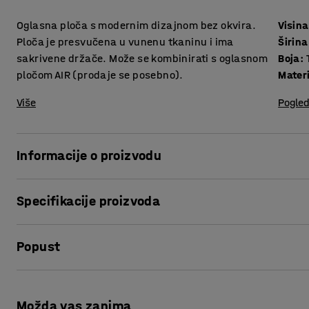
Oglasna ploča s modernim dizajnom bez okvira.
Visina
Ploča je presvučena u vunenu tkaninu i ima
Širina
sakrivene držače. Može se kombinirati s oglasnom
Boja
:
pločom AIR (prodaje se posebno).
Materi
Više
Pogled
Informacije o proizvodu
Ova klasična oglasna ploča je funkcionalna i dekorativna
Specifikacije proizvoda
Postavite oglasnu ploču pored bijele ploče kako biste dobil
elegantan kontrast prema bijeloj površini ploče za pisanje
Visina
:
1190
mm
Popust
Širina
:
250
mm
Ploča je presvučena u 100% vunenu tkaninu i mogu se korist
Boja
:
Tamno siva
pričvršćuje se na zid sa skrivenim držačima, daje osjećaj 
Materijal površine
:
Tkanina
Ispis stranice
Sastav
:
100% Vuna
Možda vas zanima