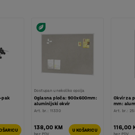
Dostupan u nekoliko opcija
0-pak
Oglasna ploča: 900x600mm:
Okvir za 
aluminijski okvir
mm: alum
Art. br.
:
11330
Art. br.
:
25
138,00 KM
116,00
KOŠARICU
U KOŠARICU
bez PDV
bez PDV