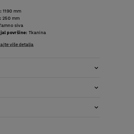
:
1190
mm
:
250
mm
Tamno siva
jal površine
:
Tkanina
ajte više detalja
 dopuna ostalim pločama iz našeg asortimana.
i višenamjenski prostor za izlaganje koji pruža
.
iti pribadače. Budući da je ploča bez okvira i
da lebdi.