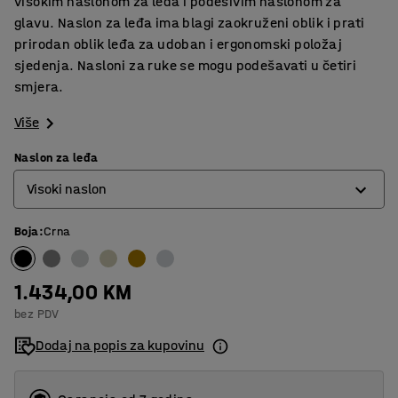
visokim naslonom za leđa i podesivim naslonom za
glavu. Naslon za leđa ima blagi zaokruženi oblik i prati
prirodan oblik leđa za udoban i ergonomski položaj
sjedenja. Nasloni za ruke se mogu podešavati u četiri
smjera.
Više
Naslon za leđa
Visoki naslon
Boja
:
Crna
Niski naslon
Visoki naslon
1.434,00 KM
bez PDV
Dodaj na popis za kupovinu