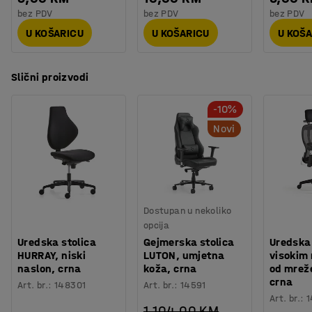
Postolje
:
Plastika
bez PDV
bez PDV
bez PDV
Oba modela se nadopunjuju i idealni su za korištenje kao
Potreban broj osoba
:
1
stolice u uredima i u sobama za sastanke.
U KOŠARICU
U KOŠARICU
U KOŠ
Procjena vremena
:
15
Min
Težina
:
18,3
kg
Slični proizvodi
Montaža
:
Dolazi nesastavljeno
Testirano
:
EN 1335-2:2018, EN 1335-1:2020/A1:2022
-10%
Novi
Dostupan u nekoliko
opcija
Uredska stolica
Gejmerska stolica
Uredska 
HURRAY, niski
LUTON, umjetna
visokim
naslon, crna
koža, crna
od mrež
crna
Art. br.
:
148301
Art. br.
:
14591
Art. br.
:
1
1.104,00 KM