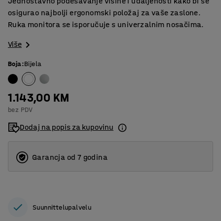
Jednostavno podešavanje visine i udaljenosti kako bi se
osigurao najbolji ergonomski položaj za vaše zaslone.
Ruka monitora se isporučuje s univerzalnim nosačima.
Više
Boja
:
Bijela
1.143,00 KM
bez PDV
Dodaj na popis za kupovinu
Garancja od 7 godina
Suunnittelupalvelu