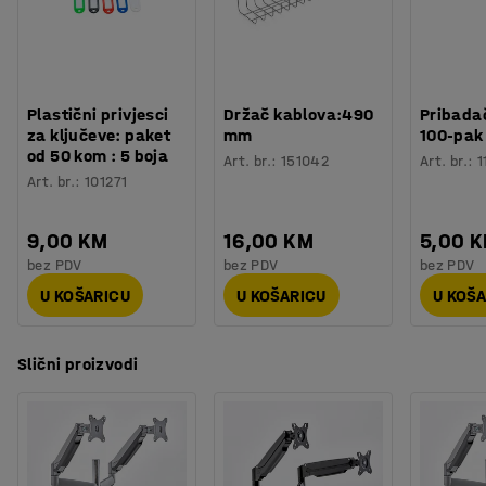
Plastični privjesci
Držač kablova:490
Pribadač
za ključeve: paket
mm
100-pak
od 50 kom : 5 boja
Art. br.
:
151042
Art. br.
:
1
Art. br.
:
101271
9,00 KM
16,00 KM
5,00 
bez PDV
bez PDV
bez PDV
U KOŠARICU
U KOŠARICU
U KOŠ
Slični proizvodi