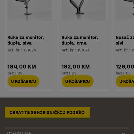
Ruka za monitor,
Ruka za monitor,
Nosač z
dupla, siva
dupla, crna
sivi
Art. br.
:
151074
Art. br.
:
151075
Art. br.
:
1
184,00 KM
192,00 KM
129,0
bez PDV
bez PDV
bez PDV
U KOŠARICU
U KOŠARICU
U KOŠ
OBRATITE SE KORISNIČKOJ PODRŠCI
Otkriti više