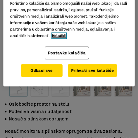
Koristimo kolačiće da bismo omogućili našoj web lokaciji da radi
pravilno, personalizirali sadržaj i oglase, pružali funkcije
društvenih medija i analizirali web promet. Također dijelimo
informacije o vašem korištenju naše web lokacije s našim
partnerima u oblastima društvenih medija, oglašavanja i
analitičkih aktivnosti.
Kolačići
Postavke kolačića
Odbaci sve
Prihvati sve kolačiće
Oslobodite prostor na stolu
Podesiva visina i udaljenost
Nosač s plinskom oprugom
Nosač monitora s plinskom oprugom za dva zaslona.