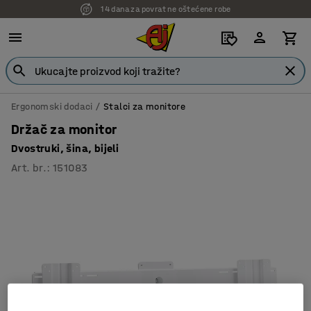
14 dana za povrat ne oštećene robe
Ergonomski dodaci
Stalci za monitore
Držač za monitor
Dvostruki, šina, bijeli
Art. br.
:
151083