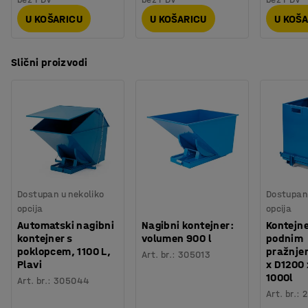
U KOŠARICU
U KOŠARICU
U KOŠ
Slični proizvodi
Dostupan u nekoliko
Dostupan 
opcija
opcija
Automatski nagibni
Nagibni kontejner:
Kontejne
kontejner s
volumen 900 l
podnim
poklopcem, 1100 L,
pražnje
Art. br.
:
305013
Plavi
x D1200
1000l
Art. br.
:
305044
Art. br.
:
2