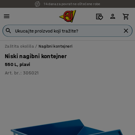
14 dana za povrat ne oštećene robe
7 godina garancije
Zaštita okoliša
Nagibni kontejneri
Niski nagibni kontejner
550 L, plavi
Art. br.
:
305021