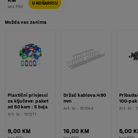
U KOŠARICU
bez PDV
Možda vas zanima
Plastični privjesci
Držač kablova:490
Pribadač
za ključeve: paket
mm
100-pak
od 50 kom : 5 boja
Art. br.
:
151042
Art. br.
:
1
Art. br.
:
101271
9,00 KM
16,00 KM
5,00 
bez PDV
bez PDV
bez PDV