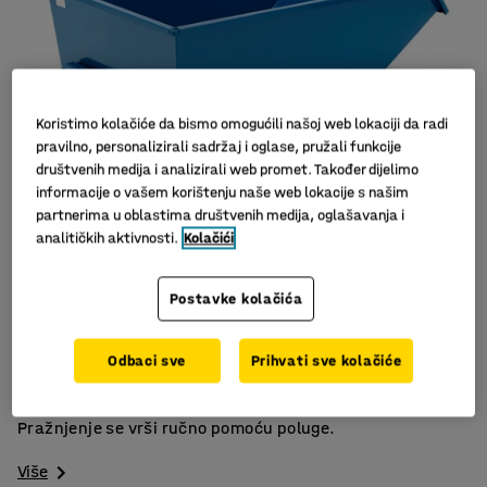
Koristimo kolačiće da bismo omogućili našoj web lokaciji da radi
pravilno, personalizirali sadržaj i oglase, pružali funkcije
društvenih medija i analizirali web promet. Također dijelimo
informacije o vašem korištenju naše web lokacije s našim
partnerima u oblastima društvenih medija, oglašavanja i
analitičkih aktivnosti.
Kolačići
Niska visina
Postavke kolačića
Ručno pražnjenje
Lakirani lim
Odbaci sve
Prihvati sve kolačiće
Niski nagibni kontejner za sve vrste smeća. Kontejner se
lako puni i spašava vas od teškog podizanja tereta.
Pražnjenje se vrši ručno pomoću poluge.
Više