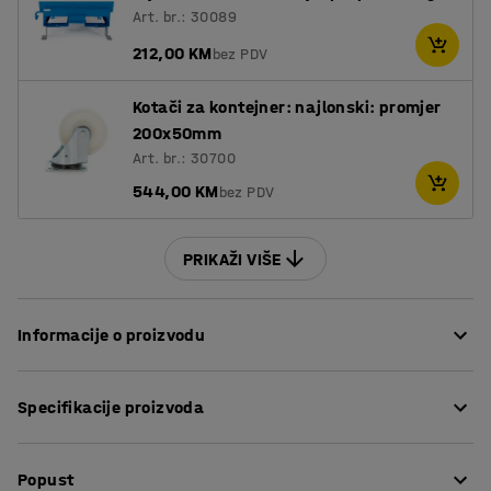
Art. br.: 30089
212,00 KM
bez PDV
Kotači za kontejner: najlonski: promjer
200x50mm
Art. br.: 30700
544,00 KM
bez PDV
PRIKAŽI VIŠE
Informacije o proizvodu
Ovaj kontejner sa niskim stranama olakšava rukovanje
Specifikacije proizvoda
šljunkom, drvenom sječom, drvom i svim vrstama
ostalog otpada. Zahvaljujući maloj visini, idealan je za
Dužina
:
1620
mm
upotrebu pod strojevima. Kontejner je dizajniran da
Popust
Visina
:
520
mm
podnese teško rukovanje kamionima.