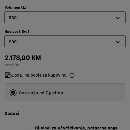
Volumen (L)
550
Nosivost (kg)
550
800
750
900
2.178,00 KM
800
bez PDV
1160
900
Dodaj na popis za kupovinu
1000
1100
Garancja od 7 godina
Dodaci
Dijelovi za učvršćivanje, potporne noge