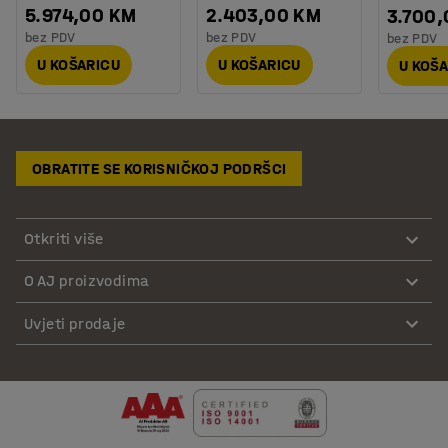
5.974,00 KM
2.403,00 KM
3.700
bez PDV
bez PDV
bez PDV
U KOŠARICU
U KOŠARICU
U KOŠ
OBRATITE SE KORISNIČKOJ PODRŠCI
Otkriti više
O AJ proizvodima
Uvjeti prodaje