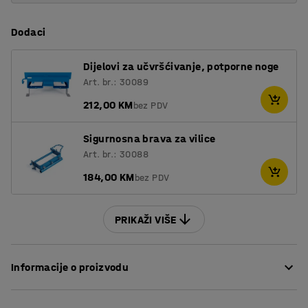
2000
1600
Dodaci
2000
11005
Dijelovi za učvršćivanje, potporne noge
Art. br.: 30089
212,00 KM
bez PDV
Sigurnosna brava za vilice
Art. br.: 30088
184,00 KM
bez PDV
PRIKAŽI VIŠE
Informacije o proizvodu
Čvrsti kontejner za učinkovito razvrstavanje i rukovanje