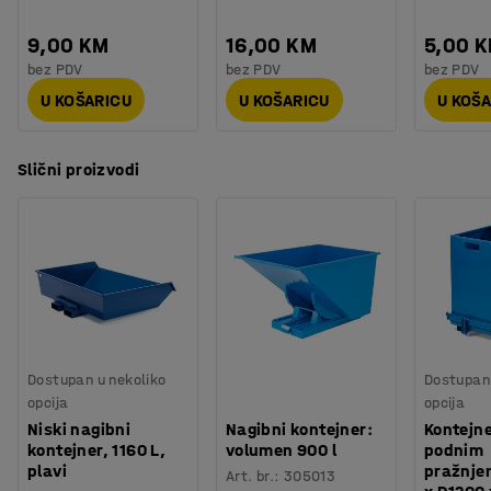
9,00 KM
16,00 KM
5,00 
bez PDV
bez PDV
bez PDV
U KOŠARICU
U KOŠARICU
U KOŠ
Slični proizvodi
Dostupan u nekoliko
Dostupan 
opcija
opcija
Niski nagibni
Nagibni kontejner:
Kontejne
kontejner, 1160 L,
volumen 900 l
podnim
plavi
pražnje
Art. br.
:
305013