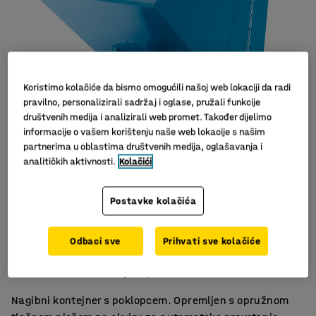
Koristimo kolačiće da bismo omogućili našoj web lokaciji da radi
pravilno, personalizirali sadržaj i oglase, pružali funkcije
društvenih medija i analizirali web promet. Također dijelimo
informacije o vašem korištenju naše web lokacije s našim
Slični proizvodi
partnerima u oblastima društvenih medija, oglašavanja i
analitičkih aktivnosti.
Kolačići
Postavke kolačića
Automatsko pražnjenje
Odbaci sve
Prihvati sve kolačiće
Poklopac sa prednje i stražnje strane
Za efikasno rukovanje otpadom
Nagibni kontejner s poklopcem. Opremljen s opružnom