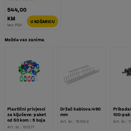
optimalno rješenje.
544,00
KM
U KOŠARICU
bez PDV
Možda vas zanima
Plastični privjesci
Držač kablova:490
Pribadač
za ključeve: paket
mm
100-pak
od 50 kom : 5 boja
Art. br.
:
151042
Art. br.
:
1
Art. br.
:
101271