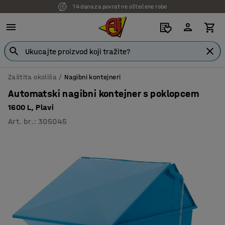
14 dana za povrat ne oštećene robe
7 godina garancije
Zaštita okoliša
Nagibni kontejneri
Automatski nagibni kontejner s poklopcem
1600 L, Plavi
Art. br.
:
305045