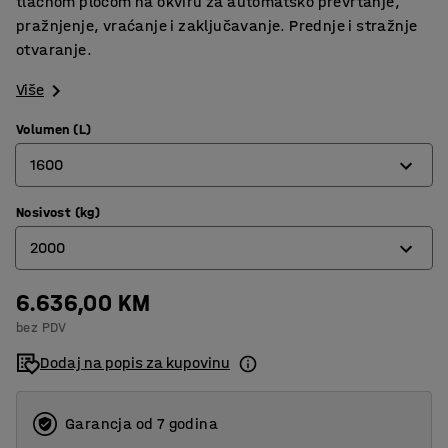
tlačnom pločom na okviru za automatsko prevrtanje,
pražnjenje, vraćanje i zaključavanje. Prednje i stražnje
otvaranje.
Više
Volumen (L)
1600
Nosivost (kg)
150
2000
300
600
6.636,00 KM
150
bez PDV
900
300
Dodaj na popis za kupovinu
1100
600
1600
900
Garancja od 7 godina