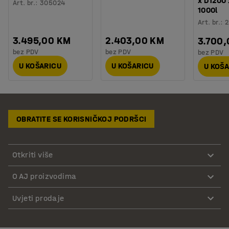
x D1200
Art. br.
:
305024
1000l
Art. br.
:
2
3.495,00 KM
2.403,00 KM
3.700
bez PDV
bez PDV
bez PDV
U KOŠARICU
U KOŠARICU
U KOŠ
OBRATITE SE KORISNIČKOJ PODRŠCI
Otkriti više
O AJ proizvodima
Uvjeti prodaje