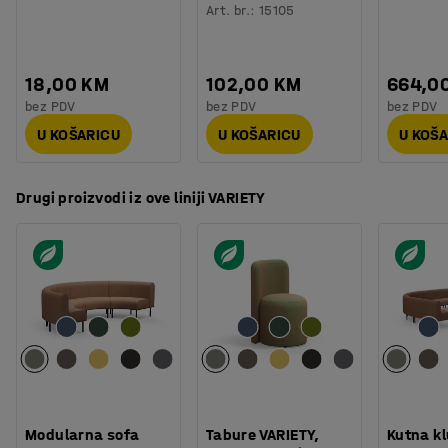
Art. br.
:
15105
18,00 KM
102,00 KM
664,0
bez PDV
bez PDV
bez PDV
U KOŠARICU
U KOŠARICU
U KOŠ
Drugi proizvodi iz ove liniji VARIETY
Modularna sofa
Tabure VARIETY,
Kutna k