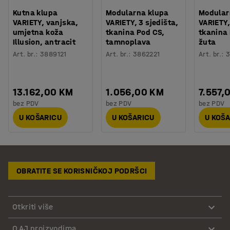
Kutna klupa
Modularna klupa
Modular
VARIETY, vanjska,
VARIETY, 3 sjedišta,
VARIETY,
umjetna koža
tkanina Pod CS,
tkanina
Illusion, antracit
tamnoplava
žuta
Art. br.
:
3889121
Art. br.
:
3862221
Art. br.
:
3
13.162,00 KM
1.056,00 KM
7.557,
bez PDV
bez PDV
bez PDV
U KOŠARICU
U KOŠARICU
U KOŠ
OBRATITE SE KORISNIČKOJ PODRŠCI
Otkriti više
O AJ proizvodima