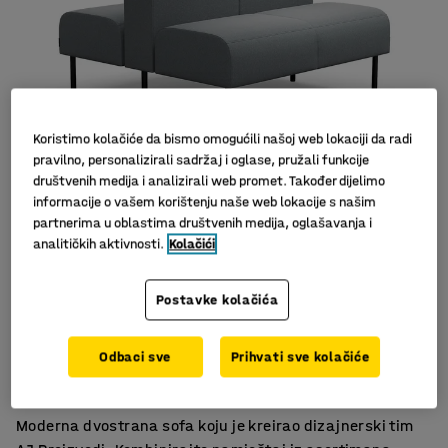
Koristimo kolačiće da bismo omogućili našoj web lokaciji da radi
pravilno, personalizirali sadržaj i oglase, pružali funkcije
društvenih medija i analizirali web promet. Također dijelimo
informacije o vašem korištenju naše web lokacije s našim
Slični proizvodi
partnerima u oblastima društvenih medija, oglašavanja i
analitičkih aktivnosti.
Kolačići
Postavke kolačića
Za optimalno korištenje
Odbaci sve
Prihvati sve kolačiće
Izdržljiv materijal
Noge olakšavaju čišćenje poda
Moderna dvostrana sofa koju je kreirao dizajnerski tim