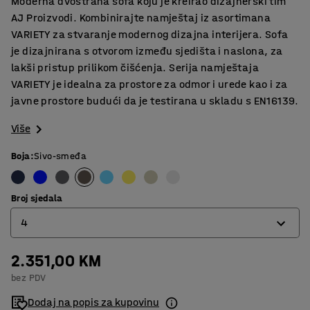
Moderna dvostrana sofa koju je kreirao dizajnerski tim
AJ Proizvodi. Kombinirajte namještaj iz asortimana
VARIETY za stvaranje modernog dizajna interijera. Sofa
je dizajnirana s otvorom između sjedišta i naslona, za
lakši pristup prilikom čišćenja. Serija namještaja
VARIETY je idealna za prostore za odmor i urede kao i za
javne prostore budući da je testirana u skladu s EN16139.
Više
Boja
:
Sivo-smeđa
Broj sjedala
4
2.351,00 KM
4
bez PDV
6
Dodaj na popis za kupovinu