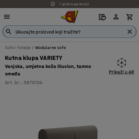
7 godina garancije
Sofe i fotelje
Modularne sofe
Kutna klupa VARIETY
Vanjska, umjetna koža Illusion, tamno
Prikaži u AR
smeđa
Art. br.
:
3870124