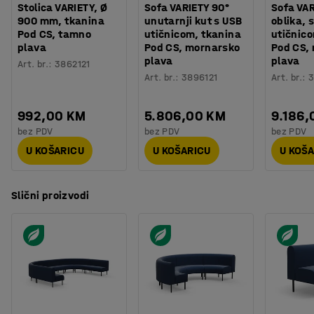
Stolica VARIETY, Ø
Sofa VARIETY 90°
Sofa VAR
900 mm, tkanina
unutarnji kut s USB
oblika, 
Pod CS, tamno
utičnicom, tkanina
utičnic
plava
Pod CS, mornarsko
Pod CS,
plava
plava
Art. br.
:
3862121
Art. br.
:
3896121
Art. br.
:
3
992,00 KM
5.806,00 KM
9.186,
bez PDV
bez PDV
bez PDV
U KOŠARICU
U KOŠARICU
U KOŠ
Slični proizvodi