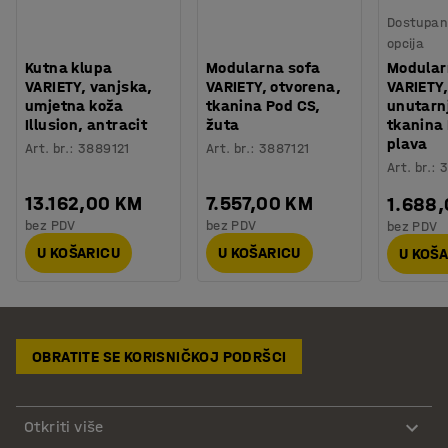
Dostupan 
opcija
Kutna klupa
Modularna sofa
Modular
VARIETY, vanjska,
VARIETY, otvorena,
VARIETY,
umjetna koža
tkanina Pod CS,
unutarnj
Illusion, antracit
žuta
tkanina
plava
Art. br.
:
3889121
Art. br.
:
3887121
Art. br.
:
3
13.162,00 KM
7.557,00 KM
1.688
bez PDV
bez PDV
bez PDV
U KOŠARICU
U KOŠARICU
U KOŠ
OBRATITE SE KORISNIČKOJ PODRŠCI
Otkriti više