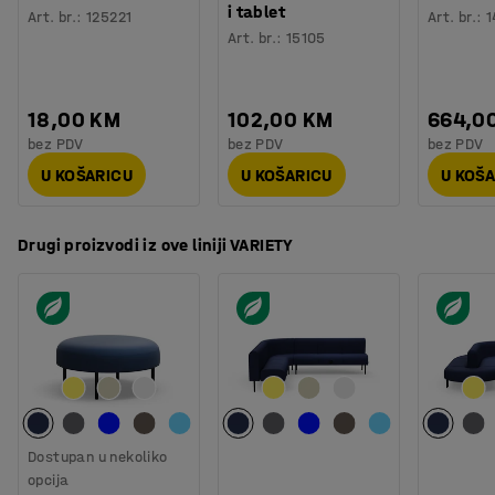
prostor za sjedenje.
i tablet
Art. br.
:
125221
Art. br.
:
1
Art. br.
:
15105
18,00 KM
102,00 KM
664,0
bez PDV
bez PDV
bez PDV
U KOŠARICU
U KOŠARICU
U KOŠ
Drugi proizvodi iz ove liniji VARIETY
Dostupan u nekoliko
opcija