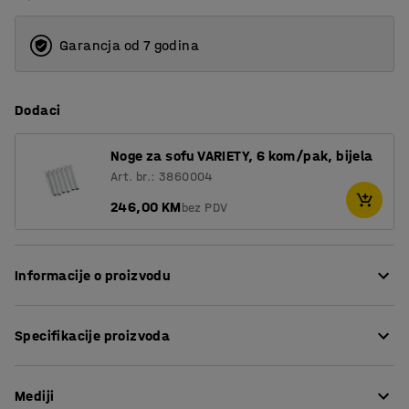
Garancja od 7 godina
Dodaci
Noge za sofu VARIETY, 6 kom/pak, bijela
Art. br.: 3860004
246,00 KM
bez PDV
Informacije o proizvodu
Sofa pruža visoku razinu udobnosti i presvučena je
Specifikacije proizvoda
izdržljivom tkaninom, što je čini savršenim izborom za
javne prostore poput salona i čekaonica, te ureda i
Visina sjedišta
:
450
mm
škola. Otvor između sjedišta i naslona sprečava
Mediji
Dubina sjedišta
:
485
mm
sakupljanje prašine i prljavštine između jastuka te