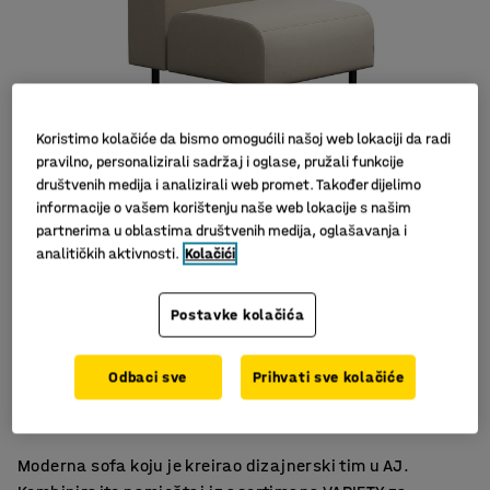
Koristimo kolačiće da bismo omogućili našoj web lokaciji da radi
pravilno, personalizirali sadržaj i oglase, pružali funkcije
društvenih medija i analizirali web promet. Također dijelimo
informacije o vašem korištenju naše web lokacije s našim
Slični proizvodi
partnerima u oblastima društvenih medija, oglašavanja i
analitičkih aktivnosti.
Kolačići
Postavke kolačića
Moderan skandinavski dizajn
Odbaci sve
Prihvati sve kolačiće
Za optimalno korištenje
Noge olakšavaju čišćenje
Moderna sofa koju je kreirao dizajnerski tim u AJ.