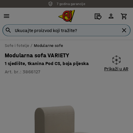
7 godina garancije
Sofe i fotelje
Modularne sofe
Modularna sofa VARIETY
1 sjedište, tkanina Pod CS, boja pijeska
Prikaži u AR
Art. br.
:
3866127