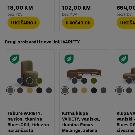
18,00 KM
102,00 KM
664,0
bez PDV
bez PDV
bez PDV
U KOŠARICU
U KOŠARICU
U KOŠ
Drugi proizvodi iz ove liniji VARIETY
Tabure VARIETY,
Kutna klupa
Klupa VA
naslon, tkanina
VARIETY, vanjska,
vanjski 
Blues CSII, tirkizno
tkanina Focus
Blues CS
narančasta
Melange, zelena
sivosme