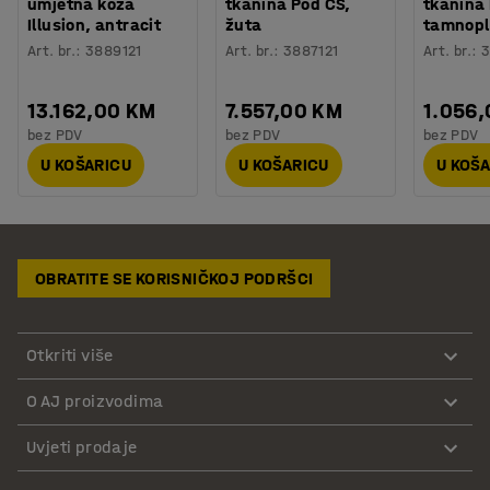
umjetna koža
tkanina Pod CS,
tkanina
Illusion, antracit
žuta
tamnop
Art. br.
:
3889121
Art. br.
:
3887121
Art. br.
:
3
13.162,00 KM
7.557,00 KM
1.056
bez PDV
bez PDV
bez PDV
U KOŠARICU
U KOŠARICU
U KOŠ
OBRATITE SE KORISNIČKOJ PODRŠCI
Otkriti više
O AJ proizvodima
Uvjeti prodaje