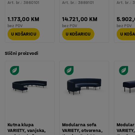
Art. br.
:
3860101
Art. br.
:
3889101
Art. br.
:
3
1.173,00 KM
14.721,00 KM
5.902
bez PDV
bez PDV
bez PDV
U KOŠARICU
U KOŠARICU
U KOŠ
Slični proizvodi
Kutna klupa
Modularna sofa
Modular
VARIETY, vanjska,
VARIETY, otvorena,
VARIETY,