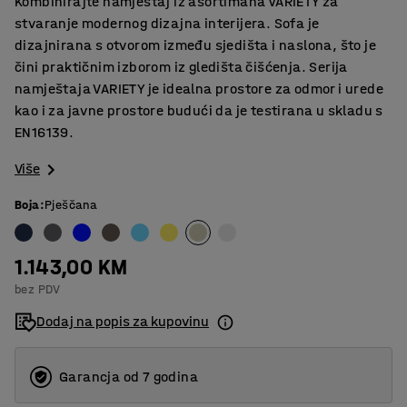
Kombinirajte namještaj iz asortimana VARIETY za
stvaranje modernog dizajna interijera. Sofa je
dizajnirana s otvorom između sjedišta i naslona, što je
čini praktičnim izborom iz gledišta čišćenja. Serija
namještaja VARIETY je idealna prostore za odmor i urede
kao i za javne prostore budući da je testirana u skladu s
EN16139.
Više
Boja
:
Pješčana
1.143,00 KM
bez PDV
Dodaj na popis za kupovinu
Garancja od 7 godina