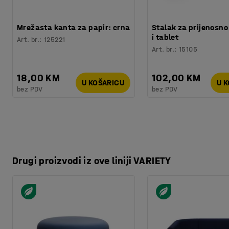
Kvaliteta - Eko oznaka
:
Möbelfakta 120251201
Mrežasta kanta za papir: crna
Stalak za prijenosno
i tablet
Art. br.
:
125221
Art. br.
:
15105
18,00 KM
102,00 KM
U KOŠARICU
U 
bez PDV
bez PDV
Drugi proizvodi iz ove liniji VARIETY