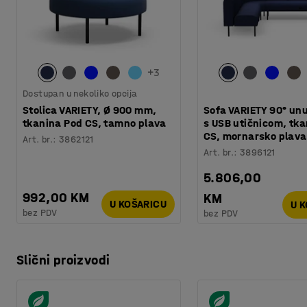
+
3
Dostupan u nekoliko opcija
Stolica VARIETY, Ø 900 mm,
Sofa VARIETY 90° unu
tkanina Pod CS, tamno plava
s USB utičnicom, tk
CS, mornarsko plava
Art. br.
:
3862121
Art. br.
:
3896121
5.806,00
992,00 KM
KM
U KOŠARICU
U 
bez PDV
bez PDV
Slični proizvodi