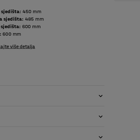
 sjedišta
:
450
mm
a sjedišta
:
485
mm
 sjedišta
:
600
mm
:
600
mm
ajte više detalja
jivom tkaninom, što je čini savršenim izborom
la. Otvor između sjedišta i naslona sprečava
va čišćenje.
sofa. Ima okrugle noge s navojima koji