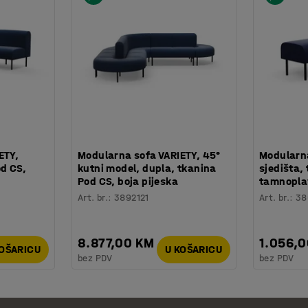
ETY,
Modularna sofa VARIETY, 45°
Modularna
od CS,
kutni model, dupla, tkanina
sjedišta,
Pod CS, boja pijeska
tamnopla
Art. br.
:
3892121
Art. br.
:
38
8.877,00 KM
1.056,
KOŠARICU
U KOŠARICU
bez PDV
bez PDV