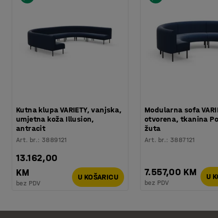
Kutna klupa VARIETY, vanjska,
Modularna sofa VARI
umjetna koža Illusion,
otvorena, tkanina P
antracit
žuta
Art. br.
:
3889121
Art. br.
:
3887121
13.162,00
7.557,00 KM
KM
U 
U KOŠARICU
bez PDV
bez PDV