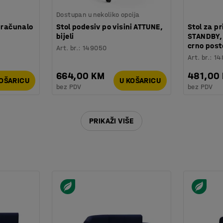
Dostupan u nekoliko opcija
 računalo
Stol podesiv po visini ATTUNE,
Stol za p
bijeli
STANDBY,
crno post
Art. br.
:
149050
Art. br.
:
14
664,00 KM
481,00
KOŠARICU
U KOŠARICU
bez PDV
bez PDV
PRIKAŽI VIŠE