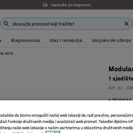
Isporuka po dogovoru
a
Blagovaonica
Ulaz i recepcija
Vanjsko okruženje
ne sofe
Modula
1 sjediš
Art. br.
:
38
Moderan 
Za optima
Noge ola
olačiće da bismo omogućili našoj web lokaciji da radi pravilno, personalizira
žali funkcije društvenih medija i analizirali web promet. Također dijelimo in
Boja
:
Sivo-s
štenju naše web lokacije s našim partnerima u oblastima društvenih medij