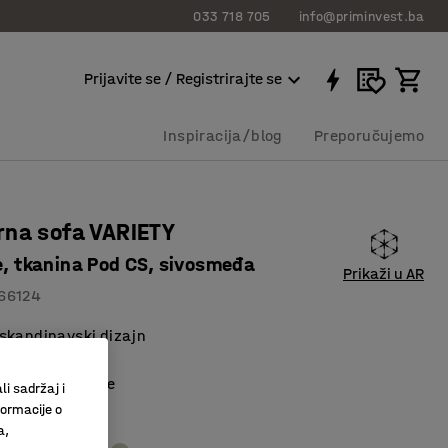
033 718 705
info@priminvest.ba
Prijavite se / Registrirajte se
Inspiracija/blog
Preporučujemo
rna sofa VARIETY
te, tkanina Pod CS, sivosmeđa
Prikaži u AR
66124
skandinavski dizajn
lno korištenje
kšavaju čišćenje
li sadržaj i
formacije o
međa
a,