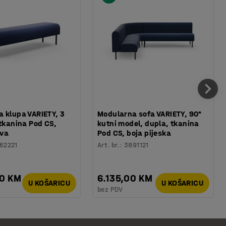
 klupa VARIETY, 3
Modularna sofa VARIETY, 90°
 tkanina Pod CS,
kutni model, dupla, tkanina
va
Pod CS, boja pijeska
62221
Art. br.
:
3891121
00 KM
6.135,00 KM
U KOŠARICU
U KOŠARICU
bez PDV