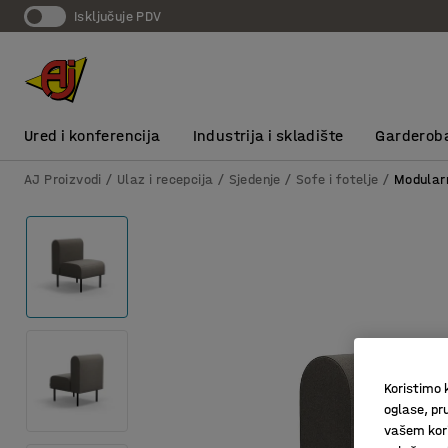
Isključuje PDV
Ured i konferencija
Industrija i skladište
Garderob
AJ Proizvodi
Ulaz i recepcija
Sjedenje
Sofe i fotelje
Modular
Koristimo k
oglase, pru
vašem kori