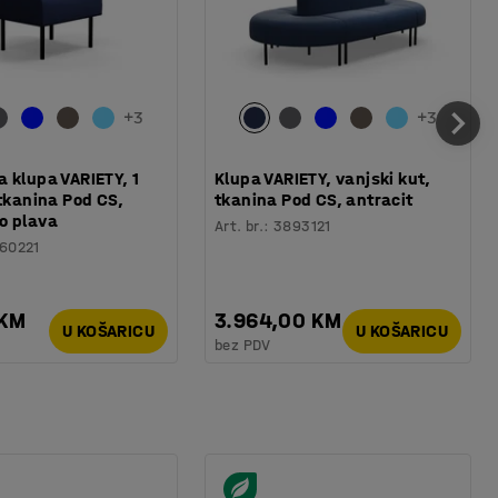
+
3
+
3
 klupa VARIETY, 1
Klupa VARIETY, vanjski kut,
 tkanina Pod CS,
tkanina Pod CS, antracit
o plava
Art. br.
:
3893121
60221
 KM
3.964,00 KM
U KOŠARICU
U KOŠARICU
bez PDV