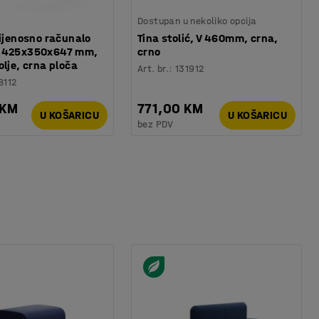
Dostupan u nekoliko opcija
rijenosno računalo
Tina stolić, V 460mm, crna,
 425x350x647 mm,
crno
olje, crna ploča
Art. br.
:
131912
8112
 KM
771,00 KM
U KOŠARICU
U KOŠARICU
bez PDV