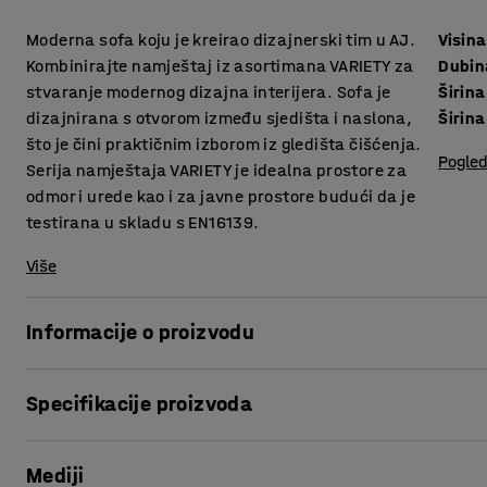
Moderna sofa koju je kreirao dizajnerski tim u AJ.
Visina
Kombinirajte namještaj iz asortimana VARIETY za
Dubin
stvaranje modernog dizajna interijera. Sofa je
Širina
dizajnirana s otvorom između sjedišta i naslona,
Širina
što je čini praktičnim izborom iz gledišta čišćenja.
Pogled
Serija namještaja VARIETY je idealna prostore za
odmor i urede kao i za javne prostore budući da je
testirana u skladu s EN16139.
Više
Informacije o proizvodu
Sofa pruža visoku razinu udobnosti i presvučena je izdržl
Specifikacije proizvoda
za javne prostore poput salona i čekaonica, te ureda i ško
sakupljanje prašine i prljavštine između jastuka te olakša
Visina sjedišta
:
450
mm
Mediji
Dubina sjedišta
:
485
mm
VARIETY je vrlo funkcionalna i svestrana modularna serija 