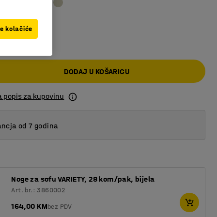
ve kolačiće
0 KM
DODAJ U KOŠARICU
a popis za kupovinu
ncja od 7 godina
Noge za sofu VARIETY, 28 kom/pak, bijela
Art. br.: 3860002
164,00 KM
bez PDV