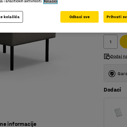
 i analitičkih aktivnosti.
Kolačići
e kolačića
Odbaci sve
Prihvati s
1.143,0
bez PDV
Dodaj n
Gara
Dodaci
čne informacije