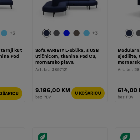
+
3
+
3
tarnji kut
Sofa VARIETY L-oblika, s USB
Modularna
anina Pod
utičnicom, tkanina Pod CS,
sjedište,
mornarsko plava
mornarsk
Art. br.
:
3897121
Art. br.
:
38
9.186,00 KM
614,00
U KOŠARICU
KOŠARICU
bez PDV
bez PDV