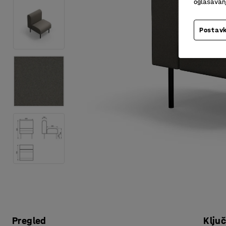
oglašavanja
Postavk
Pregled
Klju