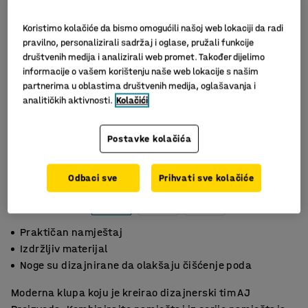
Koristimo kolačiće da bismo omogućili našoj web lokaciji da radi
pravilno, personalizirali sadržaj i oglase, pružali funkcije
društvenih medija i analizirali web promet. Također dijelimo
informacije o vašem korištenju naše web lokacije s našim
partnerima u oblastima društvenih medija, oglašavanja i
analitičkih aktivnosti.
Kolačići
Postavke kolačića
Slični proizvodi
Odbaci sve
Prihvati sve kolačiće
Praktičan namještaj
Izdržljiv materijal
Noge su dizajnirane da olakšaju čišćenje poda
Moderna klupa koju je kreirao dizajnerski tim AJ