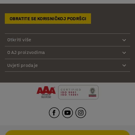
OBRATITE SE KORISNIČKOJ PODRŠCI
Otkriti više
O AJ proizvodima
Uvjeti prodaje