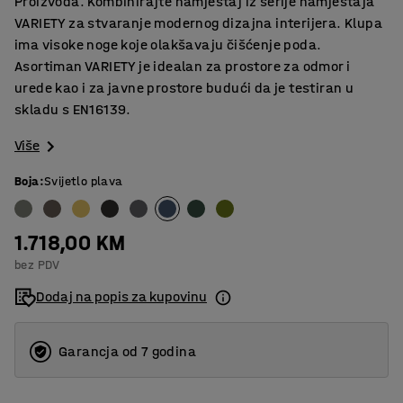
Proizvoda. Kombinirajte namještaj iz serije namještaja
VARIETY za stvaranje modernog dizajna interijera. Klupa
ima visoke noge koje olakšavaju čišćenje poda.
Asortiman VARIETY je idealan za prostore za odmor i
urede kao i za javne prostore budući da je testiran u
skladu s EN16139.
Više
Boja
:
Svijetlo plava
1.718,00 KM
bez PDV
Dodaj na popis za kupovinu
Garancja od 7 godina