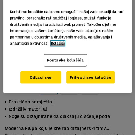
Koristimo kolačiće da bismo omogućili našoj web lokaciji da radi
pravilno, personalizirali sadržaj i oglase, pružali funkcije
društvenih medija i analizirali web promet. Također dijelimo
informacije o vašem korištenju naše web lokacije s našim
partnerima u oblastima društvenih medija, oglašavanja i
analitičkih aktivnosti.
Kolačići
Postavke kolačića
Slični proizvodi
Odbaci sve
Prihvati sve kolačiće
Praktičan namještaj
Izdržljiv materijal
Noge su dizajnirane da olakšaju čišćenje poda
Moderna klupa koju je kreirao dizajnerski tim AJ