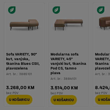
Sofa VARIETY, 90°
Modularna sofa
Modular
kut, vanjska,
VARIETY, 45°
VARIETY,
tkanina Blues CSII,
vanjski kut, tkanina
tkanina 
plavozelena
Pod CS, tamno
plavoze
plava
Art. br.
:
3885101
Art. br.
:
3
Art. br.
:
3884101
3.268,00 KM
8.424
3.514,00 KM
bez PDV
bez PDV
bez PDV
U KOŠARICU
U KOŠ
U KOŠARICU