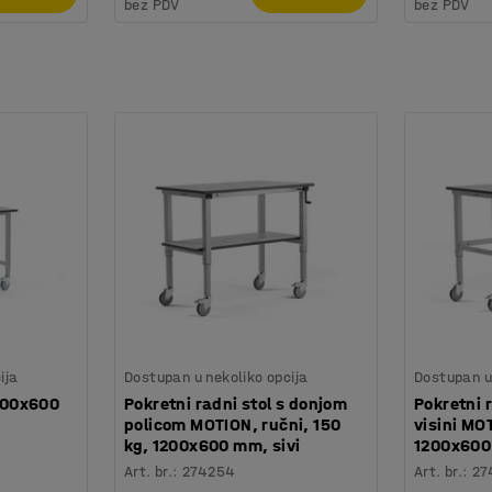
bez PDV
bez PDV
ija
Dostupan u nekoliko opcija
Dostupan u 
1200x600
Pokretni radni stol s donjom
Pokretni 
policom MOTION, ručni, 150
visini MOT
kg, 1200x600 mm, sivi
1200x600
Art. br.
:
274254
Art. br.
:
27