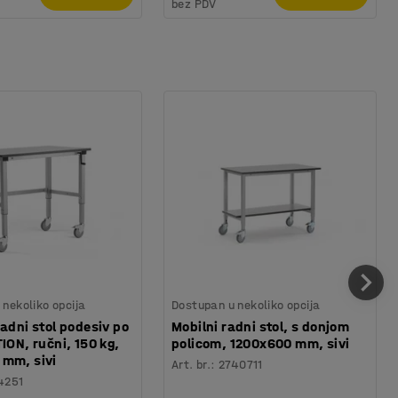
bez PDV
nekoliko opcija
Dostupan u nekoliko opcija
radni stol podesiv po
Mobilni radni stol, s donjom
ION, ručni, 150 kg,
policom, 1200x600 mm, sivi
 mm, sivi
Art. br.
:
2740711
4251