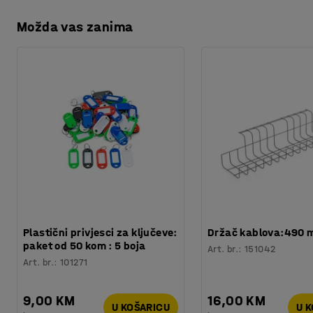
Možda vas zanima
Plastični privjesci za ključeve:
Držač kablova:490
paket od 50 kom : 5 boja
Art. br.
:
151042
Art. br.
:
101271
9,00 KM
16,00 KM
U KOŠARICU
U 