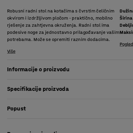
Robusni radni stol na kotačima s čvrstim čeličnim
Dužin
okvirom i izdržljivom pločom - praktično, mobilno
Širina
rješenje za zahtjevna okruženja. Radni stol ima
podesive noge za jednostavno prilagođavanje vašim
Maksi
potrebama. Može se opremiti raznim dodacima.
Pogled
Više
Informacije o proizvodu
S ovim radnim stolom dobivate radno mjesto koje se može l
Specifikacije proizvoda
Veliki izbor praktičnog pribora također omogućuje jednos
mjestu i vašim potrebama.
Dužina
:
2000
mm
Popust
Širina
:
760
mm
Radni stol ima čvrstu radnu ploču prekrivenu hrastovim p
Debljina površine ploče
:
50
mm
Za veću izdržljivost ploča je ojačana metalnom trakom na
Maksimalna visina
:
1200
mm
Ispis stranice
omogućava često korištenje i čini stol prikladnim za zaht
Postolje
:
Ručno podešavanje
omogućuju podizanje ili spuštanje radne visine u optimalni