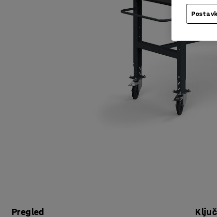
Postavk
Pregled
Klju