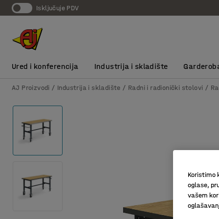
Isključuje PDV
Ured i konferencija
Industrija i skladište
Garderob
AJ Proizvodi
Industrija i skladište
Radni i radionički stolovi
Ra
Koristimo k
oglase, pru
vašem kori
oglašavanja