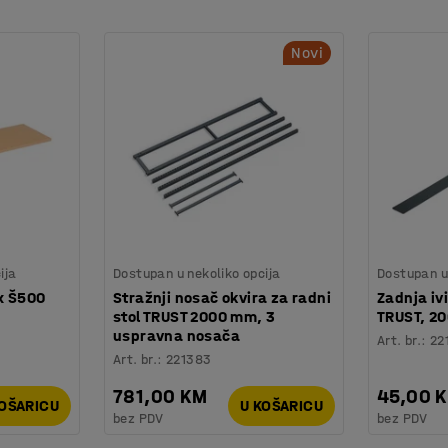
rca. Dva kotača su okretna, a dva su
Novi
 stola.
i druge dodatke koji pomažu kod organiziranja
ija
Dostupan u nekoliko opcija
Dostupan u 
 x Š500
Stražnji nosač okvira za radni
Zadnja iv
stol TRUST 2000 mm, 3
TRUST, 2
uspravna nosača
Art. br.
:
22
Art. br.
:
221383
781,00 KM
45,00 
KOŠARICU
U KOŠARICU
bez PDV
bez PDV