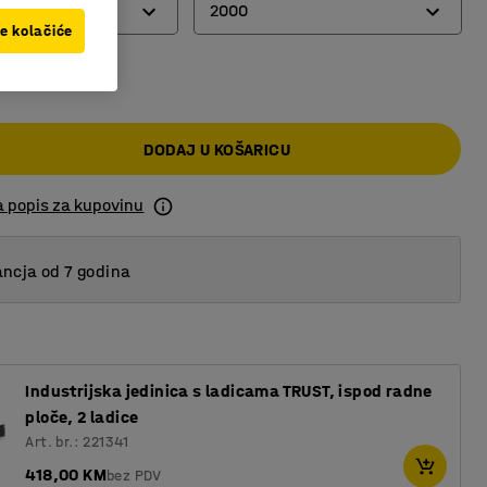
ket
2000
ve kolačiće
0 KM
arket
1500
t
2000
DODAJ U KOŠARICU
loča
a popis za kupovinu
ncja od 7 godina
Industrijska jedinica s ladicama TRUST, ispod radne
ploče, 2 ladice
Art. br.: 221341
418,00 KM
bez PDV