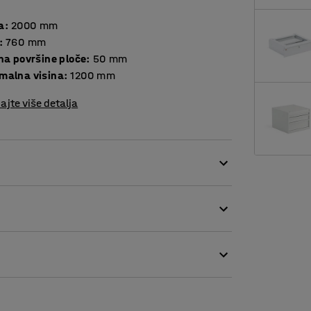
a
:
2000
mm
:
760
mm
Debljina površine ploče
:
50
mm
malna visina
:
1200
mm
ajte više detalja
ako premjestiti gdje god vam je potreban.
tavno prilagođavanje radnog stola radnom
arketom, pločom koja odgovara većini poslova.
 rubovima. Stabilno metalno postolje
jevna okruženja. Ručno podesive noge
 radni položaj.