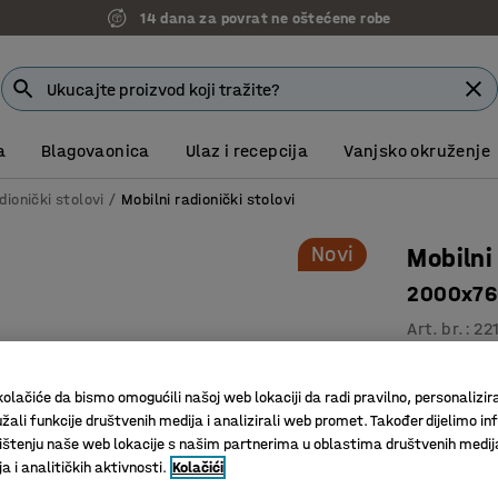
14 dana za povrat ne oštećene robe
a
Blagovaonica
Ulaz i recepcija
Vanjsko okruženje
dionički stolovi
Mobilni radionički stolovi
Novi
Mobilni
2000x760
Art. br.
:
22
Za radion
olačiće da bismo omogućili našoj web lokaciji da radi pravilno, personalizira
Izdržljiv
žali funkcije društvenih medija i analizirali web promet. Također dijelimo in
Mobilan s
štenju naše web lokacije s našim partnerima u oblastima društvenih medij
 i analitičkih aktivnosti.
Kolačići
Materijal po