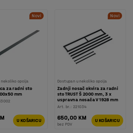
Novi
Novi
nekoliko opcija
Dostupan u nekoliko opcija
ica za radni sto
Zadnji nosač okvira za radni
000x50 mm
sto TRUST Š 2000 mm, 3 x
uspravna nosača V 1928 mm
13002
Art. br.
:
221034
KM
650,00 KM
U KOŠARICU
U KOŠARICU
bez PDV