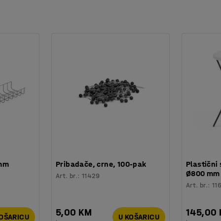
 mm
Pribadače, crne, 100-pak
Plastični 
Ø800 mm
Art. br.
:
11429
Art. br.
:
11
5,00 KM
145,00
KOŠARICU
U KOŠARICU