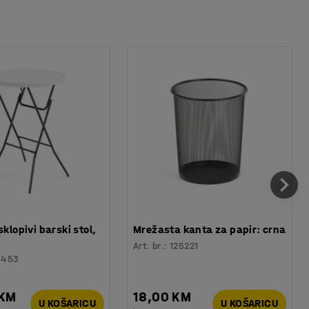
sklopivi barski stol,
Mrežasta kanta za papir: crna
Art. br.
:
125221
6453
 KM
18,00 KM
U KOŠARICU
U KOŠARICU