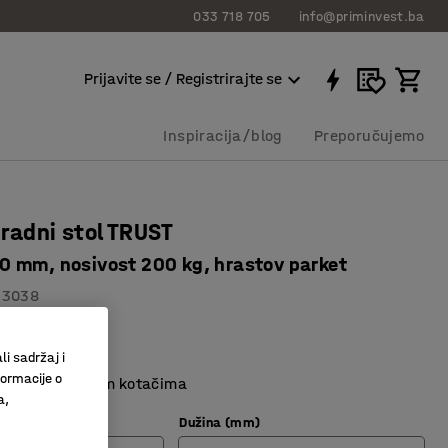
033 718 705
info@priminvest.ba
Prijavite se / Registrirajte se
Inspiracija/blog
Preporučujemo
 radni stol TRUST
 mm, nosivost 200 kg, hrastov parket
13038
ice
li sadržaj i
a ploča stola
formacije o
tol s praktičnim kotačima
a,
vršine ploče
Dužina (mm)