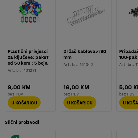
Specifikacija materijala
:
Ote - Mark 355
korištenje.
Sastav
:
100% Poliester
Izdržljivost
:
40000
Md
Kombinirajte ga s malim stolićem za kavu, postavite ga
Boja postolja
:
Polirani aluminij
zajedno sa sofama ili kombinirajte više stolica i stvorite
Materijal postolja
:
Aluminij
kutak za druženje? Može se kombinirati s drugom
Nosivost
:
136
kg
stolicom..
Težina
:
20,06
kg
Plastični privjesci
Držač kablova:490
Pribadač
Montaža
:
Dolazi nesastavljeno
za ključeve: paket
mm
100-pak
Testirano
:
EN 16139:2013
od 50 kom : 5 boja
Art. br.
:
151042
Art. br.
:
1
Art. br.
:
101271
9,00 KM
16,00 KM
5,00 
bez PDV
bez PDV
bez PDV
U KOŠARICU
U KOŠARICU
U KOŠ
Slični proizvodi