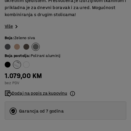
okretnim sjedištem. Presvučena je izdržljivom tkaninom i
prikladna je za dnevni boravak i za ured. Mogućnost
kombiniranja s drugim stolicama!
Više
Boja
:
Zeleno siva
Boja postolja
:
Polirani aluminij
1.079,00 KM
bez PDV
Dodaj na popis za kupovinu
Garancja od 7 godina