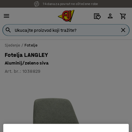
14 dana za povrat ne oštećene robe
Sjedenje
Fotelje
Fotelja LANGLEY
Aluminij/zeleno siva
Art. br.
:
1038829