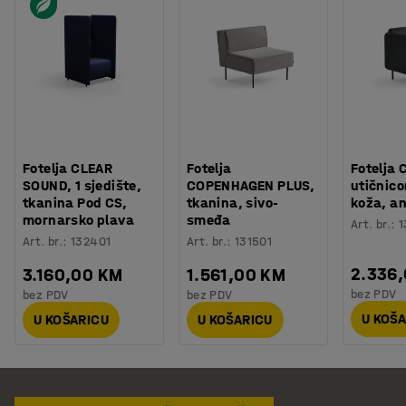
Fotelja CLEAR
Fotelja
Fotelja 
SOUND, 1 sjedište,
COPENHAGEN PLUS,
utičnic
tkanina Pod CS,
tkanina, sivo-
koža, an
mornarsko plava
smeđa
Art. br.
:
1
Art. br.
:
132401
Art. br.
:
131501
2.336
3.160,00 KM
1.561,00 KM
bez PDV
bez PDV
bez PDV
U KOŠ
U KOŠARICU
U KOŠARICU