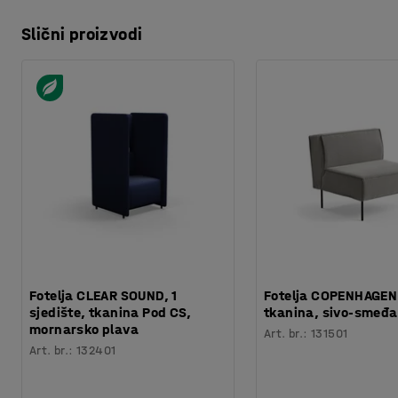
Slični proizvodi
Fotelja CLEAR SOUND, 1
Fotelja COPENHAGEN
sjedište, tkanina Pod CS,
tkanina, sivo-smeđa
mornarsko plava
Art. br.
:
131501
Art. br.
:
132401