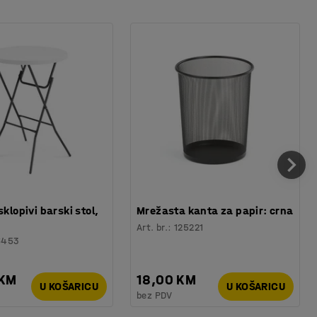
sklopivi barski stol,
Mrežasta kanta za papir: crna
Art. br.
:
125221
6453
 KM
18,00 KM
U KOŠARICU
U KOŠARICU
bez PDV