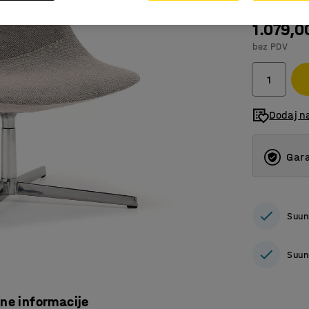
1.079,0
bez PDV
Dodaj n
Gara
Suun
Suun
čne informacije