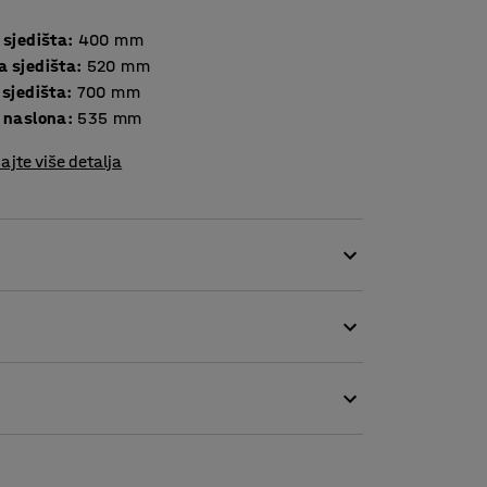
 sjedišta
:
400
mm
a sjedišta
:
520
mm
 sjedišta
:
700
mm
a naslona
:
535
mm
ajte više detalja
 urede, recepcije i druga opuštajuća okruženja
i primaju telefonske pozive ili za neformalne
tati za 360° i ima funkciju vraćanja u
a je izdržljivom tkaninom koja može izdržati