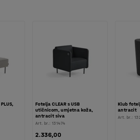
 PLUS,
Fotelja CLEAR s USB
Klub fote
utičnicom, umjetna koža,
antracit
antracit siva
Art. br.
:
13
Art. br.
:
131474
2.336,00