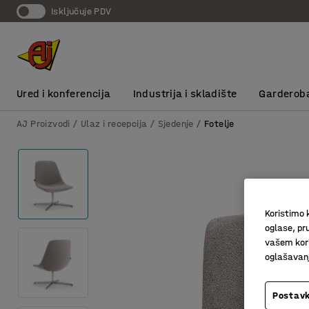
Isključuje PDV
Ured i konferencija
Industrija i skladište
Garderob
AJ Proizvodi
Ulaz i recepcija
Sjedenje
Fotelje
Koristimo k
oglase, pru
vašem kori
oglašavanja
Postavk