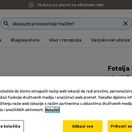
14 dana za povrat ne oštećene robe
a
Blagovaonica
Ulaz i recepcija
Vanjsko okruženje
Fotelja
Aluminij
Art. br.
:
10
olačiće da bismo omogućili našoj web lokaciji da radi pravilno, personalizira
žali funkcije društvenih medija i analizirali web promet. Također dijelimo in
Izdržljiv
štenju naše web lokacije s našim partnerima u oblastima društvenih medij
Eleganta
 i analitičkih aktivnosti.
Kolačići
Elegantna
Boja
:
Sivo-s
e kolačića
Odbaci sve
Prihvati s