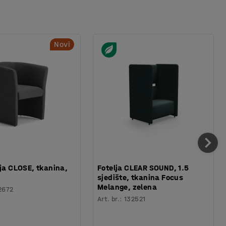
Novi
lja CLOSE, tkanina,
Fotelja CLEAR SOUND, 1.5
sjedište, tkanina Focus
Melange, zelena
2672
Art. br.
:
132521