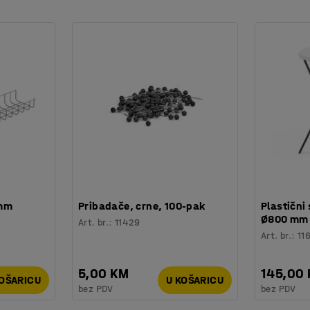
edno sa sofama ili kombinirajte više stolica i
stolicom..
 mm
Pribadače, crne, 100-pak
Plastični 
Ø800 mm
Art. br.
:
11429
Art. br.
:
11
5,00 KM
145,00
KOŠARICU
U KOŠARICU
bez PDV
bez PDV