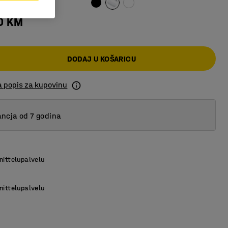
0 KM
DODAJ U KOŠARICU
a popis za kupovinu
ncja od 7 godina
nittelupalvelu
nittelupalvelu