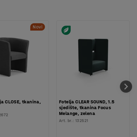
Novi
lja CLOSE, tkanina,
Fotelja CLEAR SOUND, 1.5
sjedište, tkanina Focus
Melange, zelena
2672
Art. br.
:
132521