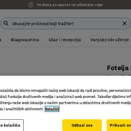
14 dana za povrat ne oštećene robe
a
Blagovaonica
Ulaz i recepcija
Vanjsko okruženje
Fotelja
Crna/boj
Art. br.
:
10
olačiće da bismo omogućili našoj web lokaciji da radi pravilno, personalizira
žali funkcije društvenih medija i analizirali web promet. Također dijelimo in
Izdržljiv
štenju naše web lokacije s našim partnerima u oblastima društvenih medij
Eleganta
 i analitičkih aktivnosti.
Kolačići
Elegantna
Boja
:
Svijetl
e kolačića
Odbaci sve
Prihvati s