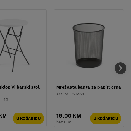
sklopivi barski stol,
Mrežasta kanta za papir: crna
Art. br.
:
125221
6453
 KM
18,00 KM
U KOŠARICU
U KOŠARICU
bez PDV