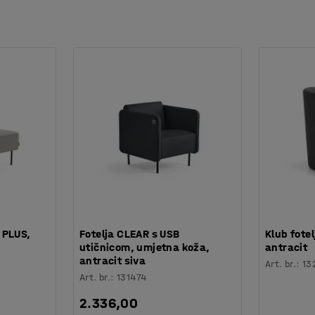
 PLUS,
Fotelja CLEAR s USB
Klub fote
utičnicom, umjetna koža,
antracit
antracit siva
Art. br.
:
13
Art. br.
:
131474
2.336,00