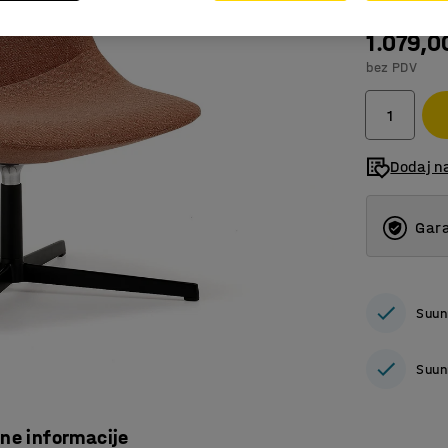
1.079,0
bez PDV
Dodaj n
Gara
Suun
Suun
čne informacije