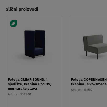
Slični proizvodi
Fotelja CLEAR SOUND, 1
Fotelja COPENHAGEN
sjedište, tkanina Pod CS,
tkanina, sivo-smeđa
mornarsko plava
Art. br.
:
131501
Art. br.
:
132401