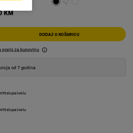
0 KM
DODAJ U KOŠARICU
a popis za kupovinu
ncja od 7 godina
nittelupalvelu
nittelupalvelu