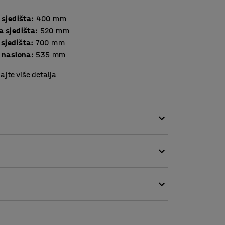
 sjedišta
:
400
mm
a sjedišta
:
520
mm
 sjedišta
:
700
mm
a naslona
:
535
mm
ajte više detalja
 urede, recepcije i druga opuštajuća okruženja
i primaju telefonske pozive ili za neformalne
tati za 360° i ima funkciju vraćanja u
a je izdržljivom tkaninom koja može izdržati