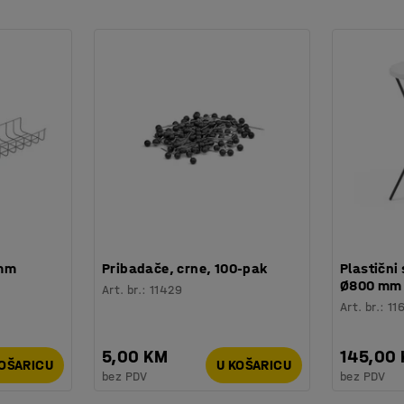
edno sa sofama ili kombinirajte više stolica i
stolicom..
 mm
Pribadače, crne, 100-pak
Plastični 
Ø800 mm
Art. br.
:
11429
Art. br.
:
11
5,00 KM
145,00
KOŠARICU
U KOŠARICU
bez PDV
bez PDV