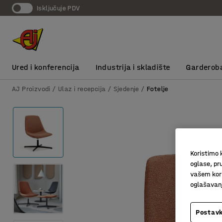
Isključuje PDV
Ured i konferencija
Industrija i skladište
Garderob
AJ Proizvodi
Ulaz i recepcija
Sjedenje
Fotelje
Koristimo k
oglase, pru
vašem kori
oglašavanja
Postavk