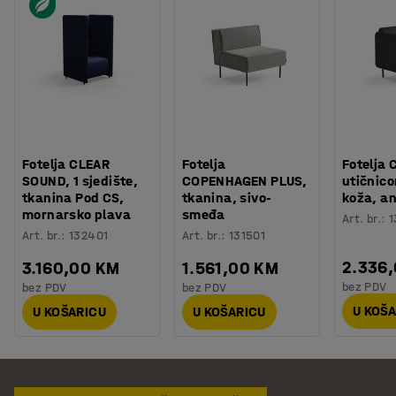
Fotelja CLEAR
Fotelja
Fotelja 
SOUND, 1 sjedište,
COPENHAGEN PLUS,
utičnic
tkanina Pod CS,
tkanina, sivo-
koža, an
mornarsko plava
smeđa
Art. br.
:
1
Art. br.
:
132401
Art. br.
:
131501
2.336
3.160,00 KM
1.561,00 KM
bez PDV
bez PDV
bez PDV
U KOŠ
U KOŠARICU
U KOŠARICU