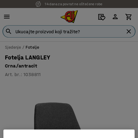
14 dana za povrat ne oštećene robe
Sjedenje
Fotelje
Fotelja LANGLEY
Crna/antracit
Art. br.
:
1038811