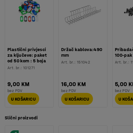
Specifikacija materijala
:
Ote - Mark 456
korištenje.
Sastav
:
100% Poliester
Izdržljivost
:
40000
Md
Kombinirajte ga s malim stolićem za kavu, postavite ga
Boja postolja
:
Crna
zajedno sa sofama ili kombinirajte više stolica i stvorite
Broj za boju postolja
:
RAL 9005
kutak za druženje? Može se kombinirati s drugom
Materijal postolja
:
Aluminij
stolicom..
Nosivost
:
136
kg
Plastični privjesci
Držač kablova:490
Pribadač
Težina
:
20,06
kg
za ključeve: paket
mm
100-pak
Montaža
:
Dolazi nesastavljeno
od 50 kom : 5 boja
Art. br.
:
151042
Art. br.
:
1
Testirano
:
EN 16139:2013
Art. br.
:
101271
9,00 KM
16,00 KM
5,00 
bez PDV
bez PDV
bez PDV
U KOŠARICU
U KOŠARICU
U KOŠ
Slični proizvodi