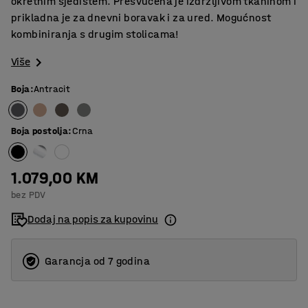
okretnim sjedištem. Presvučena je izdržljivom tkaninom i
prikladna je za dnevni boravak i za ured. Mogućnost
kombiniranja s drugim stolicama!
Više
Boja
:
Antracit
Boja postolja
:
Crna
1.079,00 KM
bez PDV
Dodaj na popis za kupovinu
Garancja od 7 godina