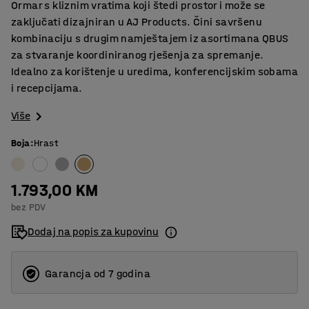
Ormar s kliznim vratima koji štedi prostor i može se
zaključati dizajniran u AJ Products. Čini savršenu
kombinaciju s drugim namještajem iz asortimana QBUS
za stvaranje koordiniranog rješenja za spremanje.
Idealno za korištenje u uredima, konferencijskim sobama
i recepcijama.
Više
Boja
:
Hrast
1.793,00 KM
bez PDV
Dodaj na popis za kupovinu
Garancja od 7 godina