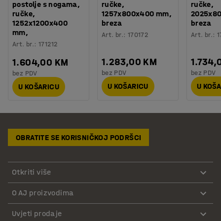
postolje s nogama,
ručke,
ručke,
ručke,
1257x800x400 mm,
2025x8
1252x1200x400
breza
breza
mm,
Art. br.
:
170172
Art. br.
:
1
Art. br.
:
171212
1.283,00 KM
1.734,
1.604,00 KM
bez PDV
bez PDV
bez PDV
U KOŠARICU
U KOŠ
U KOŠARICU
OBRATITE SE KORISNIČKOJ PODRŠCI
Otkriti više
O AJ proizvodima
Uvjeti prodaje