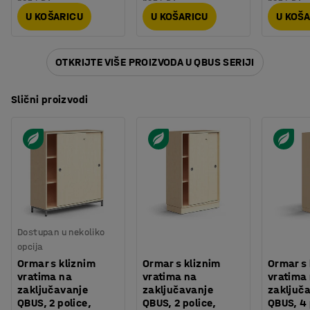
U KOŠARICU
U KOŠARICU
U KOŠ
OTKRIJTE VIŠE PROIZVODA U QBUS SERIJI
Slični proizvodi
Dostupan u nekoliko
opcija
Ormar s kliznim
Ormar s kliznim
Ormar s 
vratima na
vratima na
vratima
zaključavanje
zaključavanje
zaključ
QBUS, 2 police,
QBUS, 2 police,
QBUS, 4 