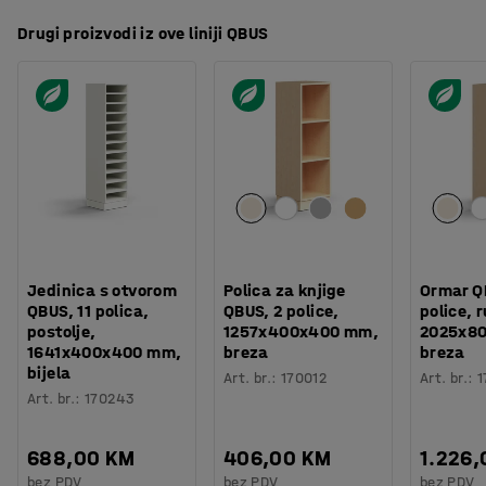
Drugi proizvodi iz ove liniji QBUS
Jedinica s otvorom
Polica za knjige
Ormar Q
QBUS, 11 polica,
QBUS, 2 police,
police, 
postolje,
1257x400x400 mm,
2025x8
1641x400x400 mm,
breza
breza
bijela
Art. br.
:
170012
Art. br.
:
1
Art. br.
:
170243
688,00 KM
406,00 KM
1.226
bez PDV
bez PDV
bez PDV