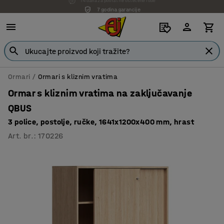
7 godina garancije
Ormari
Ormari s kliznim vratima
Ormar s kliznim vratima na zaključavanje
QBUS
3 police, postolje, ručke, 1641x1200x400 mm, hrast
Art. br.
:
170226