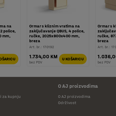
ima na
Ormar s kliznim vratima na
Ormar s k
2 police,
zaključavanje QBUS, 4 police,
zaključav
0 mm,
ručke, 2025x800x400 mm,
ručke, 8
breza
breza
Art. br.
:
170192
Art. br.
:
17
1.734,00 KM
1.036,
KOŠARICU
U KOŠARICU
bez PDV
bez PDV
O AJ proizvodima
či za kupnju
O AJ proizvodima
Održivost