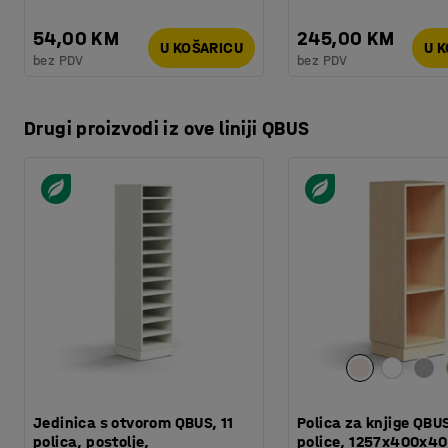
54,00 KM
245,00 KM
U KOŠARICU
U 
bez PDV
bez PDV
Drugi proizvodi iz ove liniji QBUS
Jedinica s otvorom QBUS, 11
Polica za knjige QBUS
polica, postolje,
police, 1257x400x4