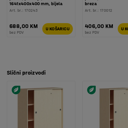
1641x400x400 mm, bijela
breza
Art. br.
:
170243
Art. br.
:
170012
688,00 KM
406,00 KM
U KOŠARICU
U 
bez PDV
bez PDV
Slični proizvodi