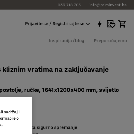
033 718 705
info@priminvest.ba
Prijavite se / Registrirajte se
Inspiracija/blog
Preporučujemo
 kliznim vratima na zaključavanje
 postolje, ručke, 1641x1200x400 mm, svijetlo
0225
li sadržaj i
formacije o
ji štedi prostor
a,
zaključavanje za sigurno spremanje