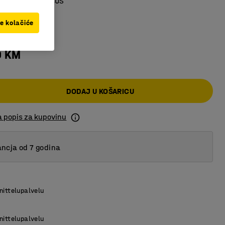
e namještaja QBUS
 siva
ve kolačiće
0 KM
DODAJ U KOŠARICU
a popis za kupovinu
ncja od 7 godina
nittelupalvelu
nittelupalvelu