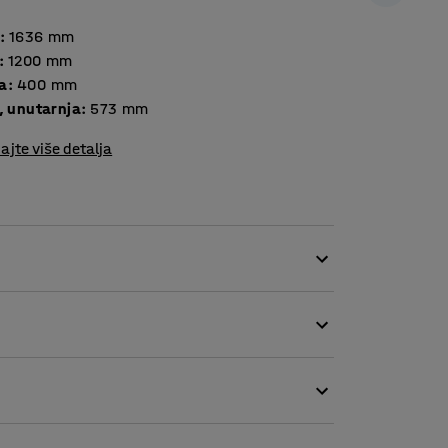
:
1636
mm
:
1200
mm
a
:
400
mm
, unutarnja
:
573
mm
ajte više detalja
je dobro organiziranog radnog mjesta!
, uredskog materijala i osobnih predmeta.
varanje. Potrebno je manje prostora jer se
ava. Laminat dolazi u nekoliko različitih boja.