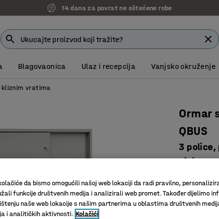
14 dana za povrat ne oštećene robe
a
Blagovaonica
Ulaz i recepcija
Vanjsko okruženje
 kliznim vratima
Ormar s
QBUS
3 police,
sivi
Art. br.
:
17
olačiće da bismo omogućili našoj web lokaciji da radi pravilno, personalizira
žali funkcije društvenih medija i analizirali web promet. Također dijelimo in
Dizajn ko
štenju naše web lokacije s našim partnerima u oblastima društvenih medij
Vrata na 
 i analitičkih aktivnosti.
Kolačići