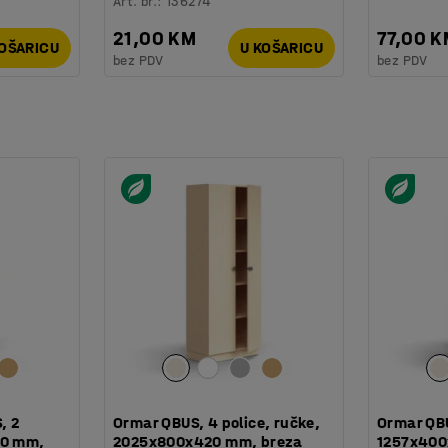
Art. br.
:
136274
21,00 KM
77,00 
KOŠARICU
U KOŠARICU
bez PDV
bez PDV
, 2
Ormar QBUS, 4 police, ručke,
Ormar QBU
00 mm,
2025x800x420 mm, breza
1257x400