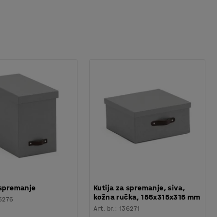
 spremanje
Kutija za spremanje, siva,
kožna ručka, 155x315x315 mm
6276
Art. br.
:
136271