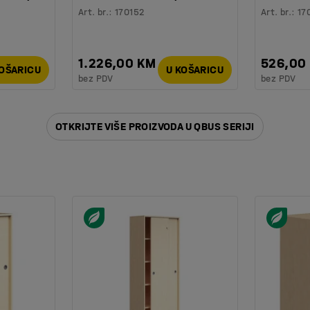
Art. br.
:
170152
Art. br.
:
17
1.226,00 KM
526,00
KOŠARICU
U KOŠARICU
bez PDV
bez PDV
OTKRIJTE VIŠE PROIZVODA U QBUS SERIJI