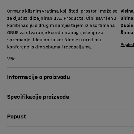
Ormar s kliznim vratima koji štedi prostor i može se
Visina
zaključati dizajniran u AJ Products. Čini savršenu
Širina
kombinaciju s drugim namještajem iz asortimana
Dubin
QBUS za stvaranje koordiniranog rješenja za
Širina
spremanje. Idealno za korištenje u uredima,
Pogled
konferencijskim sobama i recepcijama.
Više
Informacije o proizvodu
Prilagodljiv QBUS asortiman namještaja olakšava stvaran
Specifikacije proizvoda
Ovaj praktičan ormar je idealan za spremanje registratora
Visina
:
1636
mm
Ormar je opremljen kliznim vratima za lako otvaranje i zat
Popust
Širina
:
1200
mm
vrata ne otvaraju prema van.
Dubina
:
400
mm
Širina, unutarnja
:
573
mm
Ispis stranice
Izrada od laminata, izdržljivog materijala koji se lako održ