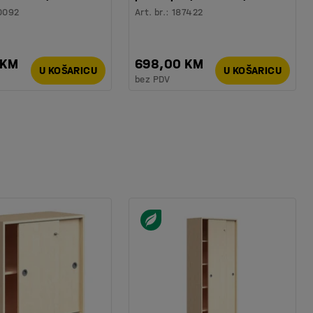
0092
Art. br.
:
187422
 KM
698,00 KM
U KOŠARICU
U KOŠARICU
bez PDV