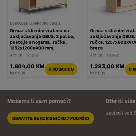
Dostupan u nekoliko opcija
Ormar s kliznim vratima na
Ormar s kliznim vrat
zaključavanje QBUS, 2 police,
zaključavanje QBUS, 
postolje s nogama, ručke,
ručke, 1257x800x40
1252x1200x400 mm,
breza
Art. br.
:
171212
Art. br.
:
170172
1.604,00 KM
1.283,00 KM
U KOŠARICU
U 
bez PDV
bez PDV
Možemo li vam pomoći?
Otkriti više
Savjeti i vodi
OBRATITE SE KORISNIČKOJ PODRŠCI