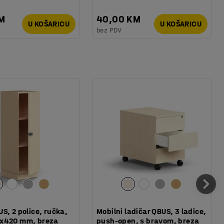
KM
40,00 KM
U KOŠARICU
U KOŠARICU
bez PDV
S, 2 police, ručka,
Mobilni ladičar QBUS, 3 ladice,
x420 mm, breza
push-open, s bravom, breza