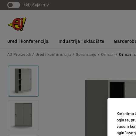
Isključuje PDV
Ured i konferencija
Industrija i skladište
Garderob
AJ Proizvodi
Ured i konferencija
Spremanje
Ormari
Ormari s
Koristimo k
oglase, pru
vašem kori
oglašavanja