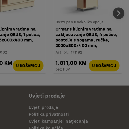
Dostupan u nekoliko opcija
liznim vratima na
Ormar s kliznim vratima na
anje QBUS, 1 polica,
zaključavanje QBUS, 4 police,
73x800x400 mm,
postolje s nogama, ručke,
2020x800x400 mm,
0162
Art. br.
:
171192
00 KM
1.811,00 KM
U KOŠARICU
U KOŠARICU
bez PDV
Uvjeti prodaje
Uvjeti prodaje
Politika privatnosti
Uvjeti kampanje i natjecanja
Politika kolačića