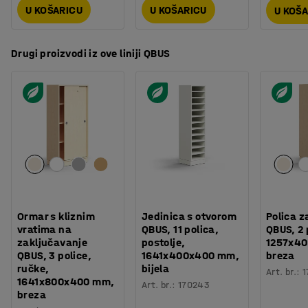
U KOŠARICU
U KOŠARICU
U KOŠ
Drugi proizvodi iz ove liniji QBUS
Ormar s kliznim
Jedinica s otvorom
Polica z
vratima na
QBUS, 11 polica,
QBUS, 2 
zaključavanje
postolje,
1257x4
QBUS, 3 police,
1641x400x400 mm,
breza
ručke,
bijela
Art. br.
:
1
1641x800x400 mm,
Art. br.
:
170243
breza