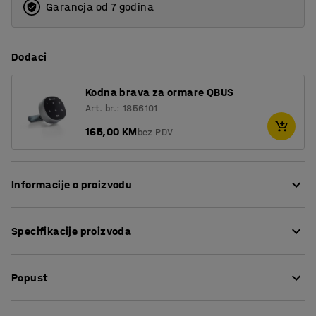
Garancja od 7 godina
Dodaci
Kodna brava za ormare QBUS
Art. br.: 1856101
165,00 KM
bez PDV
Informacije o proizvodu
Prilagodljiv QBUS asortiman namještaja olakšava
Specifikacije proizvoda
stvaranje dobro organiziranog radnog mjesta!
Ormar ima deset odvojenih pretinaca s bravom za
Visina
:
2020
mm
osobne predmete. Podijeljen je na dva dijela s po pet
Popust
Širina
:
800
mm
pretinca u svakom.
Dubina
:
420
mm
Širina, unutarnja
:
364
mm
Preuzmite upute za održavanjen