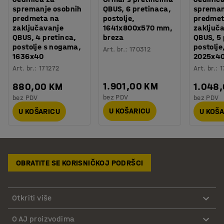
spremanje osobnih
QBUS, 6 pretinaca,
spreman
predmeta na
postolje,
predmet
zaključavanje
1641x800x570 mm,
zaključ
QBUS, 4 pretinca,
breza
QBUS, 5 
postolje s nogama,
postolje
Art. br.
:
170312
1636x40
2025x4
Art. br.
:
171272
Art. br.
:
1
1.901,00 KM
880,00 KM
1.048
bez PDV
bez PDV
bez PDV
U KOŠARICU
U KOŠARICU
U KOŠ
OBRATITE SE KORISNIČKOJ PODRŠCI
Otkriti više
O AJ proizvodima