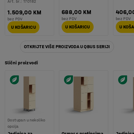
Art. br.
:
170182
688,00 KM
406,0
1.509,00 KM
bez PDV
bez PDV
bez PDV
U KOŠARICU
U KOŠ
U KOŠARICU
OTKRIJTE VIŠE PROIZVODA U QBUS SERIJI
Slični proizvodi
Dostupan u nekoliko
opcija
Jedinica za
Ormar s pretincima
Jedinic