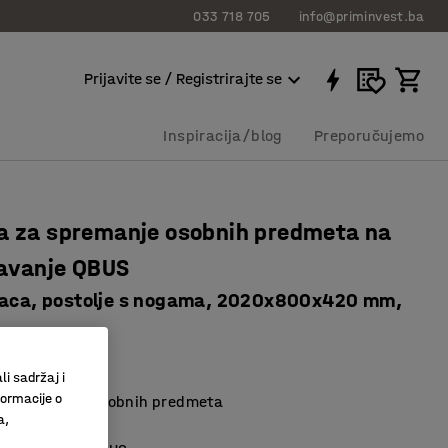
033 718 705
info@priminvest.ba
Prijavite se / Registrirajte se
Inspiracija/blog
Preporučujemo
a za spremanje osobnih predmeta na
čavanje QBUS
naca, postolje s nogama, 2020x800x420 mm,
za
1302
li sadržaj i
formacije o
za spremanje osobnih predmeta
a,
bravom