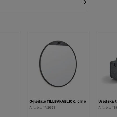
ava. Laminat dolazi u nekoliko različitih boja.
ađen tako da odgovara ostalom namještaju, a
 svoj prostor za spremanje. Sve će to pomoći
Ogledalo TILLBAKABLICK, crno
Uredska t
Art. br.
:
142651
Art. br.
:
18