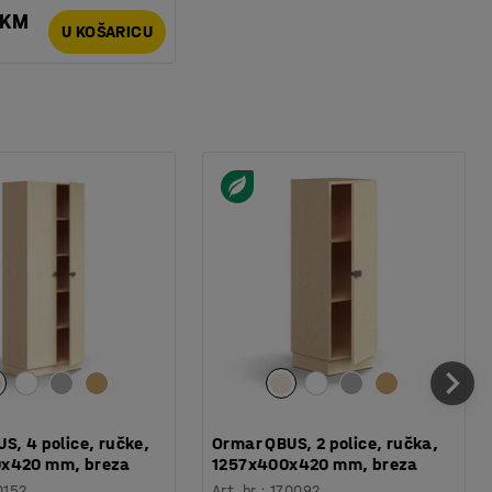
 KM
U KOŠARICU
S, 4 police, ručke,
Ormar QBUS, 2 police, ručka,
x420 mm, breza
1257x400x420 mm, breza
0152
Art. br.
:
170092