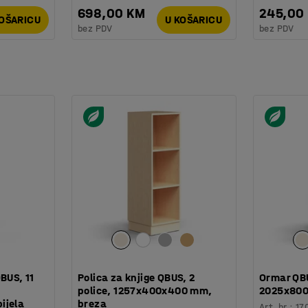
698,00 KM
245,00
KOŠARICU
U KOŠARICU
bez PDV
bez PDV
BUS, 11
Polica za knjige QBUS, 2
Ormar QBU
police, 1257x400x400 mm,
2025x800
ijela
breza
Art. br.
:
17