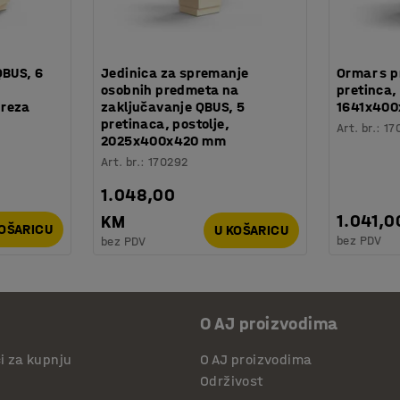
QBUS, 6
Jedinica za spremanje
Ormar s p
osobnih predmeta na
pretinca, 
breza
zaključavanje QBUS, 5
1641x400
pretinaca, postolje,
Art. br.
:
17
2025x400x420 mm
Art. br.
:
170292
1.048,00
1.041,0
KM
KOŠARICU
U KOŠARICU
bez PDV
bez PDV
O AJ proizvodima
či za kupnju
O AJ proizvodima
Održivost