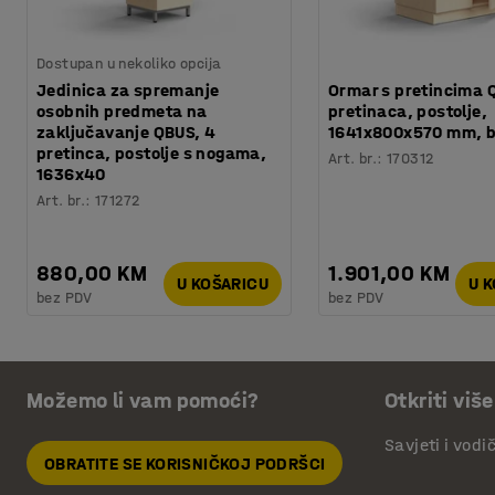
Dostupan u nekoliko opcija
Jedinica za spremanje
Ormar s pretincima 
osobnih predmeta na
pretinaca, postolje,
zaključavanje QBUS, 4
1641x800x570 mm, 
pretinca, postolje s nogama,
Art. br.
:
170312
1636x40
Art. br.
:
171272
880,00 KM
1.901,00 KM
U KOŠARICU
U 
bez PDV
bez PDV
Možemo li vam pomoći?
Otkriti više
Savjeti i vodi
OBRATITE SE KORISNIČKOJ PODRŠCI