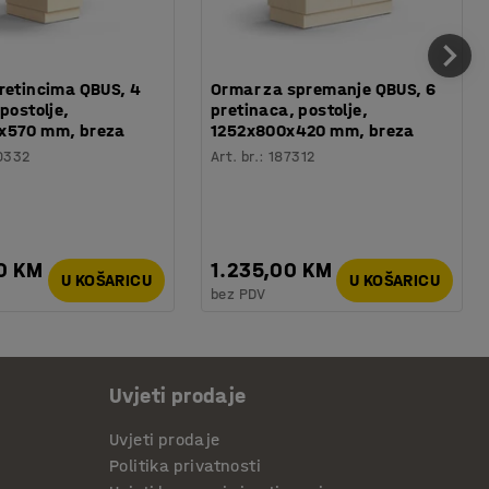
retincima QBUS, 4
Ormar za spremanje QBUS, 6
postolje,
pretinaca, postolje,
x570 mm, breza
1252x800x420 mm, breza
0332
Art. br.
:
187312
0 KM
1.235,00 KM
U KOŠARICU
U KOŠARICU
bez PDV
Uvjeti prodaje
Uvjeti prodaje
Politika privatnosti