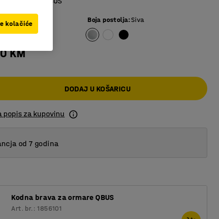
e namještaja QBUS
Boja postolja
:
Siva
ve kolačiće
00 KM
DODAJ U KOŠARICU
a popis za kupovinu
ncja od 7 godina
Kodna brava za ormare QBUS
Art. br.: 1856101