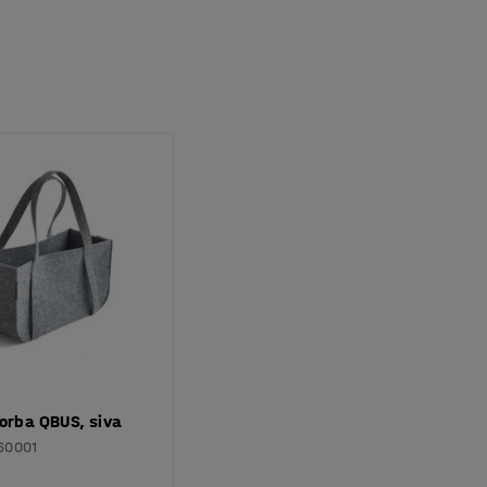
orba QBUS, siva
60001