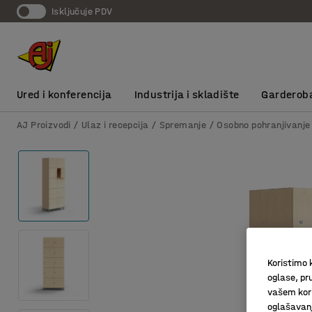
Isključuje PDV
Ured i konferencija
Industrija i skladište
Garderob
AJ Proizvodi
Ulaz i recepcija
Spremanje
Osobno pohranjivanje
Koristimo k
oglase, pru
vašem kori
oglašavanja