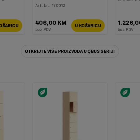
Art. br.
:
170012
406,00 KM
1.226,
KOŠARICU
U KOŠARICU
bez PDV
bez PDV
OTKRIJTE VIŠE PROIZVODA U QBUS SERIJI