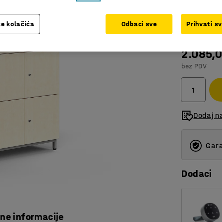
Dio serij
Boja
:
Breza
e kolačića
Odbaci sve
Prihvati s
2.085,
bez PDV
Dodaj n
Gara
Dodaci
čne informacije