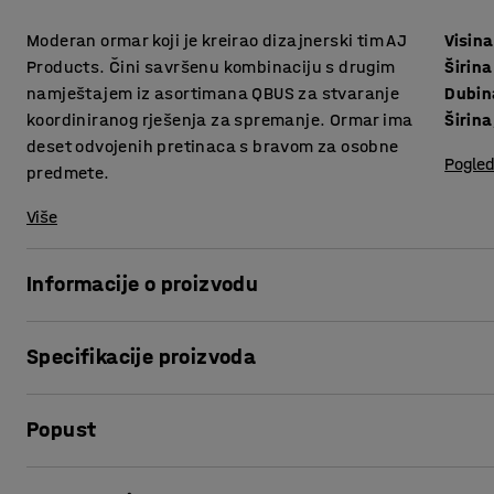
Moderan ormar koji je kreirao dizajnerski tim AJ
Visina
Products. Čini savršenu kombinaciju s drugim
Širina
namještajem iz asortimana QBUS za stvaranje
Dubin
koordiniranog rješenja za spremanje. Ormar ima
Širina
deset odvojenih pretinaca s bravom za osobne
Pogled
predmete.
Više
Informacije o proizvodu
Prilagodljiv QBUS asortiman namještaja olakšava stvaran
Specifikacije proizvoda
Ormar ima deset odvojenih pretinaca s bravom za osobne pr
pretinca u svakom.
Visina
:
2020
mm
Popust
Širina
:
800
mm
Ormarić je savršen za spremanje osobnih predmeta ili ured
Dubina
:
420
mm
garderobama, recepcijama i fotokopirnicama, gdje god je 
Širina, unutarnja
:
364
mm
Ispis stranice
zaključati.