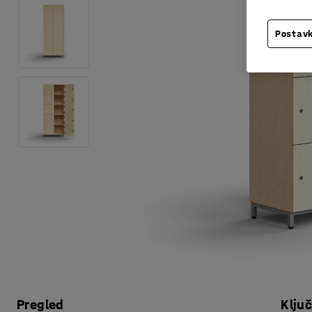
Postavk
Pregled
Klju