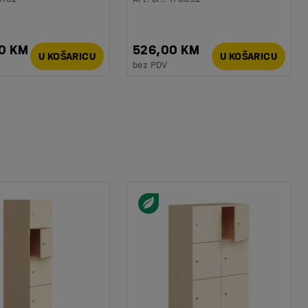
00 KM
526,00 KM
U KOŠARICU
U KOŠARICU
bez PDV