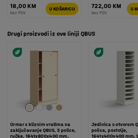
18,00 KM
722,00 KM
U KOŠARICU
U 
bez PDV
bez PDV
Drugi proizvodi iz ove liniji QBUS
Ormar s kliznim vratima na
Jedinica s otvorom Q
zaključavanje QBUS, 3 police,
polica, postolje,
ručke, 1641x800x400 mm,
1641x400x400 mm, b