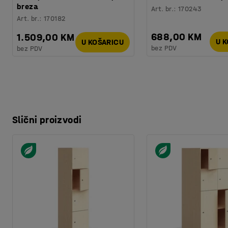
breza
Art. br.
:
170243
Art. br.
:
170182
688,00 KM
1.509,00 KM
U 
U KOŠARICU
bez PDV
bez PDV
Slični proizvodi