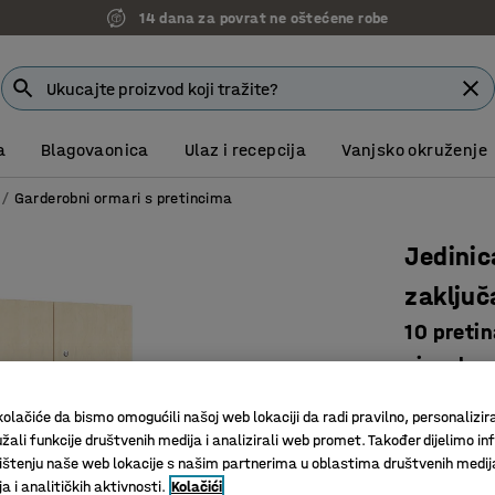
14 dana za povrat ne oštećene robe
a
Blagovaonica
Ulaz i recepcija
Vanjsko okruženje
Garderobni ormari s pretincima
Jedinic
zaklju
10 preti
siva, bre
Art. br.
:
17
olačiće da bismo omogućili našoj web lokaciji da radi pravilno, personalizira
žali funkcije društvenih medija i analizirali web promet. Također dijelimo in
Idealno 
štenju naše web lokacije s našim partnerima u oblastima društvenih medij
Vrata s 
 i analitičkih aktivnosti.
Kolačići