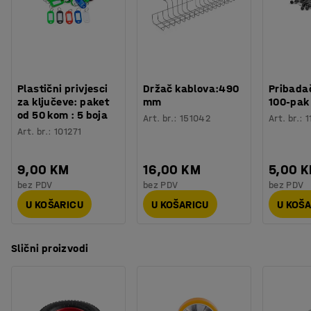
Procjena vremena
:
5
Min
Težina
:
2,01
kg
Plastični privjesci
Držač kablova:490
Pribadač
za ključeve: paket
mm
100-pak
od 50 kom : 5 boja
Art. br.
:
151042
Art. br.
:
1
Art. br.
:
101271
9,00 KM
16,00 KM
5,00 
bez PDV
bez PDV
bez PDV
U KOŠARICU
U KOŠARICU
U KOŠ
Slični proizvodi