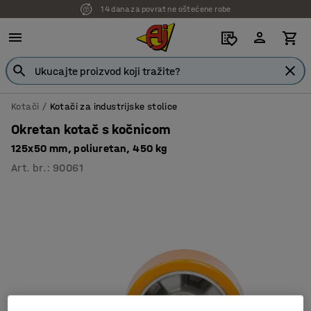
14 dana za povrat ne oštećene robe
Kotači
Kotači za industrijske stolice
Okretan kotač s kočnicom
125x50 mm, poliuretan, 450 kg
Art. br.
:
90061