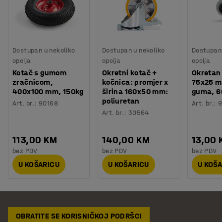
Dostupan u nekoliko
Dostupan u nekoliko
Dostupan 
opcija
opcija
opcija
Kotač s gumom
Okretni kotač +
Okretan
zračnicom,
kočnica: promjer x
75x25 m
400x100 mm, 150kg
širina 160x50 mm:
guma, 6
poliuretan
Art. br.
:
90168
Art. br.
:
Art. br.
:
30564
113,00 KM
140,00 KM
13,00
bez PDV
bez PDV
bez PDV
U KOŠARICU
U KOŠARICU
U KOŠ
OBRATITE SE KORISNIČKOJ PODRŠCI