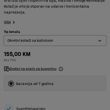
vrlo izdržljivi i otporni na ulja, maziva i mnoge kemikalije.
Kotač je vrlo je otporan na udarce i horizontalna
naprezanja.
Više
Tip kotača
Okretni kotači sa kočnicom
155,00 KM
Fixed wheels
bez PDV
Okretni kotači
Dodaj na popis za kupovinu
Okretni kotači sa kočnicom
Garancja od 7 godina
Suunnittelupalvelu