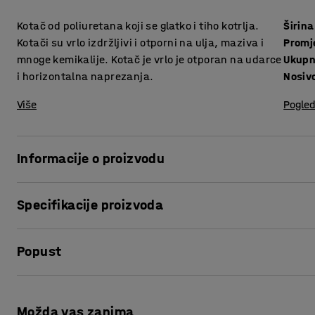
Kotač od poliuretana koji se glatko i tiho kotrlja.
Širina
Kotači su vrlo izdržljivi i otporni na ulja, maziva i
Promj
mnoge kemikalije. Kotač je vrlo je otporan na udarce
Ukupna
i horizontalna naprezanja.
Nosiv
Više
Pogled
Informacije o proizvodu
Kotačići s poliuretanskim spojnicama pružaju mali otpor pril
Specifikacije proizvoda
otporni na ulja, maziva i mnoge kemikalije.
Širina
:
50
mm
Kotač je vrlo je otporan na udarce. To ih čini odličnim oda
Popust
Promjer kotača
:
125
mm
skladišta.
Ukupna visina točka + fiksne ploče
:
164
mm
Nosivost
:
450
kg
Ispis stranice
Tip kotača
:
Okretni kotači
Možda vas zanima