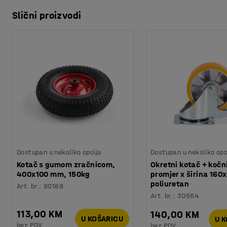
Slični proizvodi
Dostupan u nekoliko opcija
Dostupan u nekoliko opc
Kotač s gumom zračnicom,
Okretni kotač + kočn
400x100 mm, 150kg
promjer x širina 16
poliuretan
Art. br.
:
90168
Art. br.
:
30564
113,00 KM
140,00 KM
U KOŠARICU
U 
bez PDV
bez PDV