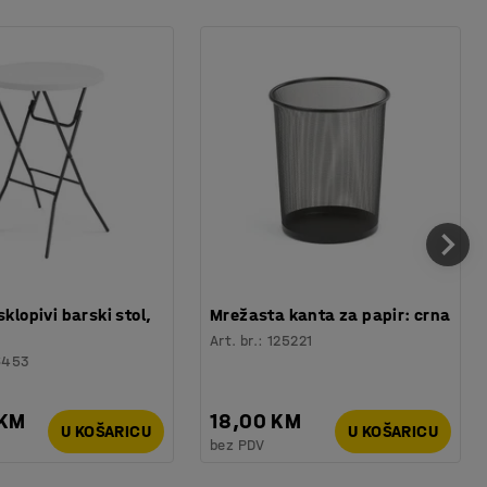
sklopivi barski stol,
Mrežasta kanta za papir: crna
Art. br.
:
125221
6453
 KM
18,00 KM
U KOŠARICU
U KOŠARICU
bez PDV