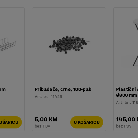
 mm
Pribadače, crne, 100-pak
Plastični 
Ø800 mm
Art. br.
:
11429
Art. br.
:
11
5,00 KM
145,00
KOŠARICU
U KOŠARICU
bez PDV
bez PDV