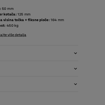
:
50
mm
er kotača
:
125
mm
 visina točka + fiksne ploče
:
164
mm
ost
:
450
kg
ajte više detalja
ikom kotrljanja. Kotači su vrlo izdržljivi i
birom za teška okruženja kao što su radionice i