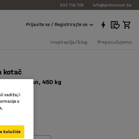
033 718 705
info@priminvest.ba
Prijavite se / Registrirajte se
Inspiracija/blog
Preporučujemo
n kotač
m, poliuretan, 450 kg
060
li sadržaj i
formacije o
se tiho i glatko
a,
rstoća
or kotrljanja
ve kolačiće