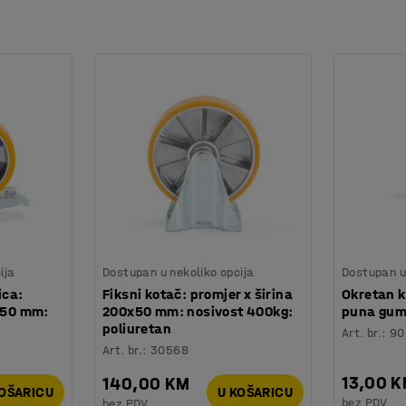
ija
Dostupan u nekoliko opcija
Dostupan u 
ica:
Fiksni kotač: promjer x širina
Okretan 
0x50 mm:
200x50 mm: nosivost 400kg:
puna gum
poliuretan
Art. br.
:
90
Art. br.
:
30568
13,00 
140,00 KM
KOŠARICU
U KOŠARICU
bez PDV
bez PDV