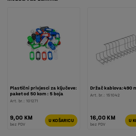
Preuzmite upute za održavanjen
Vrste ležaja
:
Kuglični ležajevi
Vrsta kotača
:
Poliuretan
Veličina otvora
:
105x75-80
mm
Potreban broj osoba
:
1
Procjena vremena
:
5
Min
Težina
:
2
kg
Plastični privjesci za ključeve:
Držač kablova:490
paket od 50 kom : 5 boja
Art. br.
:
151042
Art. br.
:
101271
9,00 KM
16,00 KM
U KOŠARICU
U 
bez PDV
bez PDV