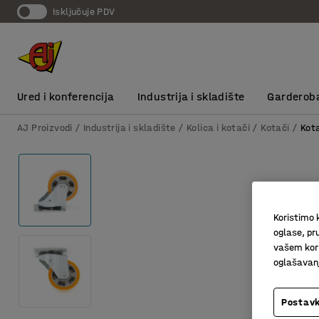
Isključuje PDV
Ured i konferencija
Industrija i skladište
Garderob
AJ Proizvodi
Industrija i skladište
Kolica i kotači
Kotači
Kota
Koristimo k
oglase, pru
vašem kori
oglašavanja
Postavk