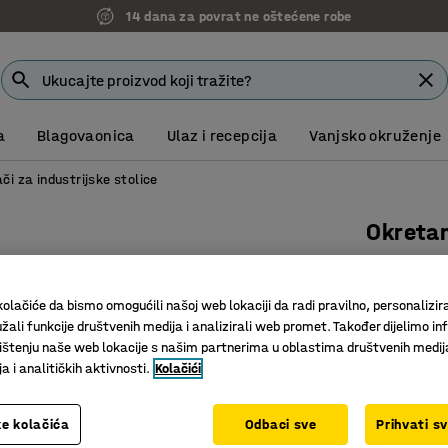
14 dana za povrat ne oštećene robe
a
Blagovaonica
Ulaz i recepcija
Vanjsko okruženje
či za industrijske stolice
Okreta
125x50 m
Art. br.
:
90
olačiće da bismo omogućili našoj web lokaciji da radi pravilno, personalizira
žali funkcije društvenih medija i analizirali web promet. Također dijelimo in
Kotrljaju 
štenju naše web lokacije s našim partnerima u oblastima društvenih medij
Velika čv
 i analitičkih aktivnosti.
Kolačići
Niski otp
Tip kotača
e kolačića
Odbaci sve
Prihvati s