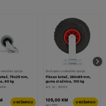
nekoliko opcija
Dostupan u nekoliko opcija
kotač, 75x25 mm,
Fiksan kotač, 260x85 mm,
a, 60 kg
guma zračnica, 100 kg
456
Art. br.
:
90102
KM
105,00 KM
U KOŠARICU
U KOŠARICU
bez PDV