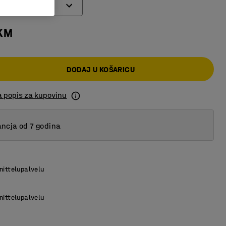
otači
 KM
heels
kotači
DODAJ U KOŠARICU
 kotači sa kočnicom
a popis za kupovinu
ncja od 7 godina
nittelupalvelu
nittelupalvelu