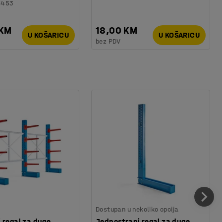
6453
 KM
18,00 KM
U KOŠARICU
U KOŠARICU
bez PDV
Dostupan u nekoliko opcija
 regal za duge
Jednostrani regal za duge