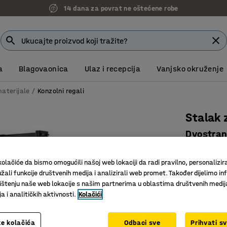
14 dana za povrat ne oštećene robe
a
Blagovaonica
Ulaz i recepcija
Vanjsko okruženje
materijale
Konzolni regali
Stalak 
Dvostran
Art. br.
:
22
olačiće da bismo omogućili našoj web lokaciji da radi pravilno, personalizira
Za duge i
žali funkcije društvenih medija i analizirali web promet. Također dijelimo in
Optimizir
štenju naše web lokacije s našim partnerima u oblastima društvenih medij
Za PLUS k
 i analitičkih aktivnosti.
Kolačići
Model
e kolačića
Odbaci sve
Prihvati s