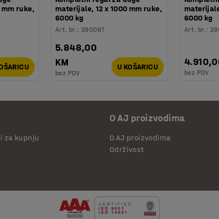
0 mm ruke,
materijale, 12 x 1000 mm ruke,
materijal
6000 kg
6000 kg
Art. br.
:
290097
Art. br.
:
29
5.848,00
4.910,
KM
KOŠARICU
U KOŠARICU
bez PDV
bez PDV
O AJ proizvodima
či za kupnju
O AJ proizvodima
Održivost