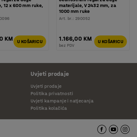
e, 12 x 600 mm ruke,
materijale, V 2432 mm, za
1000 mm ruke
0096
Art. br.
:
290052
00 KM
1.166,00 KM
U KOŠARICU
U KOŠARICU
bez PDV
Uvjeti prodaje
Uvjeti prodaje
Politika privatnosti
Uvjeti kampanje i natjecanja
Politika kolačića