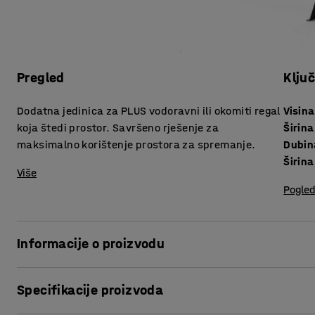
Pregled
Klju
Dodatna jedinica za PLUS vodoravni ili okomiti regal
Visina
koja štedi prostor. Savršeno rješenje za
Širina
maksimalno korištenje prostora za spremanje.
Dubin
Širin
Više
Pogled
Informacije o proizvodu
S jednom ili više dodatnih jedinica lako možete prilagodit
Specifikacije proizvoda
Dodatna jedinica je jednako praktična kao i osnovna jedini