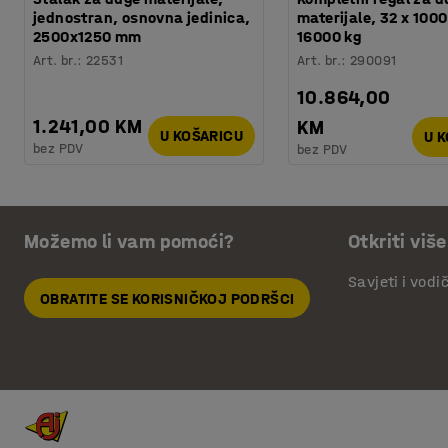
jednostran, osnovna jedinica,
materijale, 32 x 100
2500x1250 mm
16000 kg
Art. br.
:
22531
Art. br.
:
290091
10.864,00
1.241,00 KM
KM
U KOŠARICU
U 
bez PDV
bez PDV
Možemo li vam pomoći?
Otkriti više
Savjeti i vodi
OBRATITE SE KORISNIČKOJ PODRŠCI