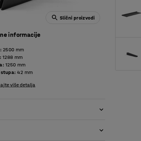
Slični proizvodi
čne informacije
:
2500
mm
:
1288
mm
a
:
1250
mm
a stupa
:
42
mm
ajte više detalja
i prostor vašim potrebama.
ca. Nosači se mogu postaviti na bilo kojoj