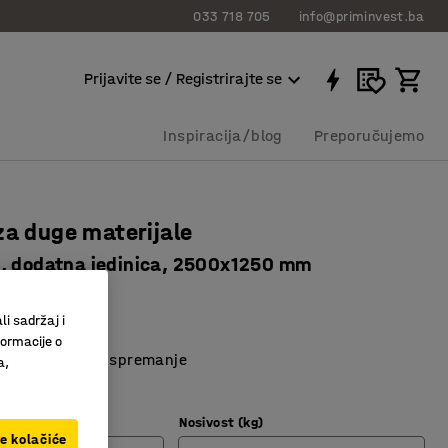
033 718 705
info@priminvest.ba
Prijavite se / Registrirajte se
Inspiracija/blog
Preporučujemo
za duge materijale
, dodatna jedinica, 2500x1250 mm
534
li sadržaj i
 lakše terete
formacije o
ajte prostor za spremanje
a,
onzolne regale
Nosivost (kg)
ve kolačiće