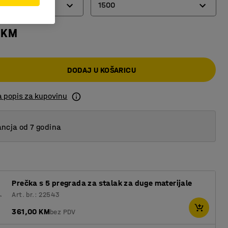
a
1500
 KM
ana
750
trana
1500
DODAJ U KOŠARICU
a popis za kupovinu
ncja od 7 godina
Prečka s 5 pregrada za stalak za duge materijale
Art. br.: 22543
361,00 KM
bez PDV