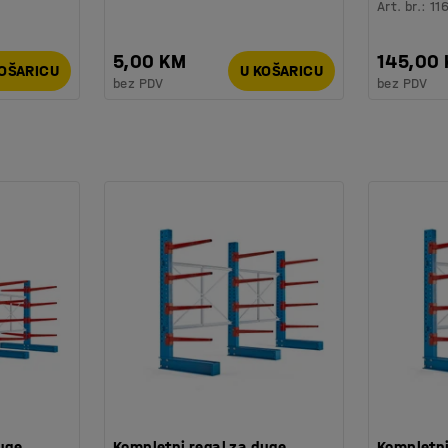
Art. br.
:
11
5,00 KM
145,00
KOŠARICU
U KOŠARICU
bez PDV
bez PDV
uge
Kompletni regal za duge
Kompletni