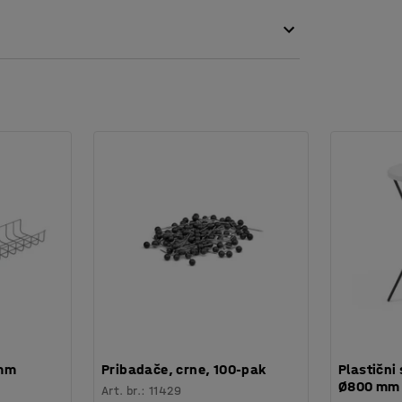
 mm
Pribadače, crne, 100-pak
Plastični 
Ø800 mm
Art. br.
:
11429