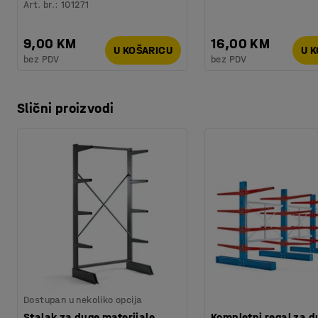
Art. br.
:
101271
9,00 KM
16,00 KM
U KOŠARICU
U 
bez PDV
bez PDV
Slični proizvodi
Dostupan u nekoliko opcija
Stalak za duge materijale,
Kompletni regal za d