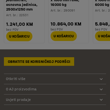
osnovna jedinica,
16000 kg
6000 kg
2500x1250 mm
Art. br.
:
290091
Art. br.
:
2
Art. br.
:
22531
10.864,00 KM
5.848
1.241,00 KM
bez PDV
bez PDV
bez PDV
U KOŠARICU
U KOŠ
U KOŠARICU
OBRATITE SE KORISNIČKOJ PODRŠCI
Otkriti više
O AJ proizvodima
Uvjeti prodaje