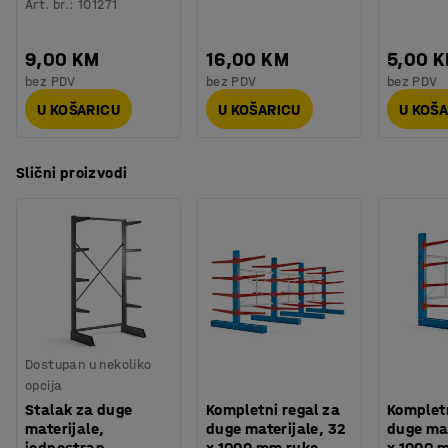
Art. br.
:
101271
9,00 KM
16,00 KM
5,00 
bez PDV
bez PDV
bez PDV
U KOŠARICU
U KOŠARICU
U KOŠ
Slični proizvodi
Dostupan u nekoliko
opcija
Stalak za duge
Kompletni regal za
Kompletn
materijale,
duge materijale, 32
duge mat
jednostran,
x 1000 mm ruke,
x 1000 