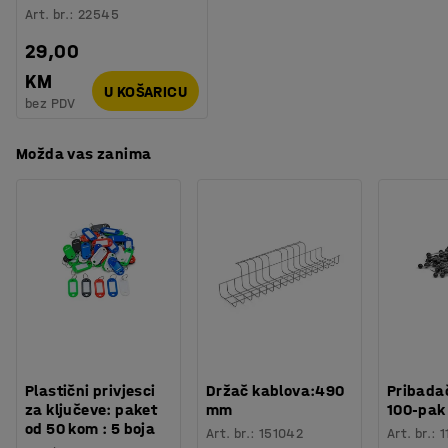
Art. br.
:
22545
29,00
KM
U KOŠARICU
bez PDV
Možda vas zanima
Plastični privjesci
Držač kablova:490
Pribadač
za ključeve: paket
mm
100-pak
od 50 kom : 5 boja
Art. br.
:
151042
Art. br.
:
1