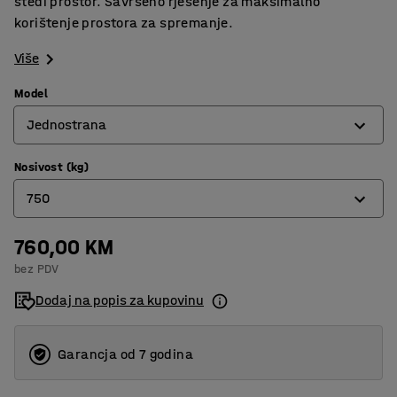
štedi prostor. Savršeno rješenje za maksimalno
korištenje prostora za spremanje.
Više
Model
Jednostrana
Nosivost (kg)
Dvostrana
750
Jednostrana
760,00 KM
750
bez PDV
1500
Dodaj na popis za kupovinu
Garancja od 7 godina