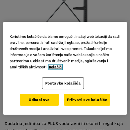
Koristimo kolačiće da bismo omogućili našoj web lokaciji da radi
pravilno, personalizirali sadržaj i oglase, pružali funkcije
društvenih medija i analizirali web promet. Također dijelimo
informacije o vašem korištenju naše web lokacije s našim
Slični proizvodi
partnerima u oblastima društvenih medija, oglašavanja i
analitičkih aktivnosti.
Kolačići
Postavke kolačića
Za duge i lakše terete
Odbaci sve
Prihvati sve kolačiće
Optimizirajte prostor za spremanje
Za PLUS konzolne regale
Dodatna jedinica za PLUS vodoravni ili okomiti regal koja