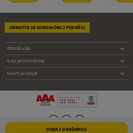
OBRATITE SE KORISNIČKOJ PODRŠCI
Otkriti više
O AJ proizvodima
Uvjeti prodaje
DODAJ U KOŠARICU