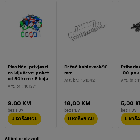
Plastični privjesci
Držač kablova:490
Pribadač
za ključeve: paket
mm
100-pak
od 50 kom : 5 boja
Art. br.
:
151042
Art. br.
:
1
Art. br.
:
101271
9,00 KM
16,00 KM
5,00 
bez PDV
bez PDV
bez PDV
U KOŠARICU
U KOŠARICU
U KOŠ
Slični proizvodi