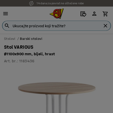
14 dana za povrat ne oštećene robe
7 godina garancije
Stolovi
Barski stolovi
Stol VARIOUS
Ø1100x900 mm, bijeli, hrast
Art. br.
:
1183436