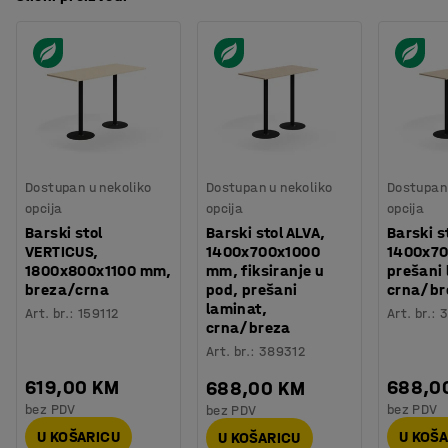
Dostupan u nekoliko
Dostupan u nekoliko
Dostupan 
opcija
opcija
opcija
Barski stol
Barski stol ALVA,
Barski s
VERTICUS,
1400x700x1000
1400x70
1800x800x1100 mm,
mm, fiksiranje u
prešani 
breza/crna
pod, prešani
crna/br
laminat,
Art. br.
:
159112
Art. br.
:
3
crna/breza
Art. br.
:
389312
619,00 KM
688,0
688,00 KM
bez PDV
bez PDV
bez PDV
U KOŠARICU
U KOŠ
U KOŠARICU