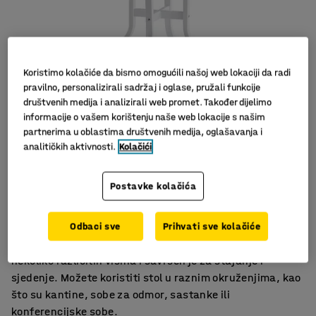
Koristimo kolačiće da bismo omogućili našoj web lokaciji da radi
pravilno, personalizirali sadržaj i oglase, pružali funkcije
društvenih medija i analizirali web promet. Također dijelimo
informacije o vašem korištenju naše web lokacije s našim
partnerima u oblastima društvenih medija, oglašavanja i
analitičkih aktivnosti.
Kolačići
Za sobe za sastanke, rad i blagovaonicu
Postavke kolačića
Odgovara mnogim mjestima
Jednostavno i elegantno
Odbaci sve
Prihvati sve kolačiće
Višenamjenski stol dizajniran u AJ. Stol je dostupan u
nekoliko različitih visina i savršen je za stajanje i
sjedenje. Možete koristiti stol u raznim okruženjima, kao
što su kantine, sobe za odmor, sastanke ili
konferencijske sobe.