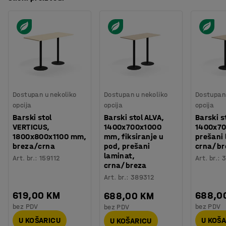
Dostupan u nekoliko
Dostupan u nekoliko
Dostupan 
opcija
opcija
opcija
Barski stol
Barski stol ALVA,
Barski s
VERTICUS,
1400x700x1000
1400x70
1800x800x1100 mm,
mm, fiksiranje u
prešani 
breza/crna
pod, prešani
crna/br
laminat,
Art. br.
:
159112
Art. br.
:
3
crna/breza
Art. br.
:
389312
619,00 KM
688,0
688,00 KM
bez PDV
bez PDV
bez PDV
U KOŠARICU
U KOŠ
U KOŠARICU