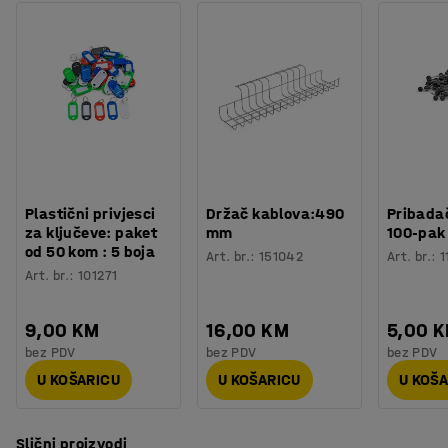
Plastični privjesci
Držač kablova:490
Pribadač
za ključeve: paket
mm
100-pak
od 50 kom : 5 boja
Art. br.
:
151042
Art. br.
:
1
Art. br.
:
101271
9,00 KM
16,00 KM
5,00 
bez PDV
bez PDV
bez PDV
U KOŠARICU
U KOŠARICU
U KOŠ
Slični proizvodi