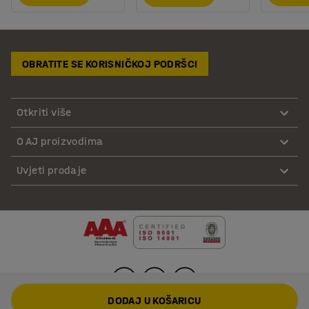
OBRATITE SE KORISNIČKOJ PODRŠCI
Otkriti više
O AJ proizvodima
Uvjeti prodaje
DODAJ U KOŠARICU