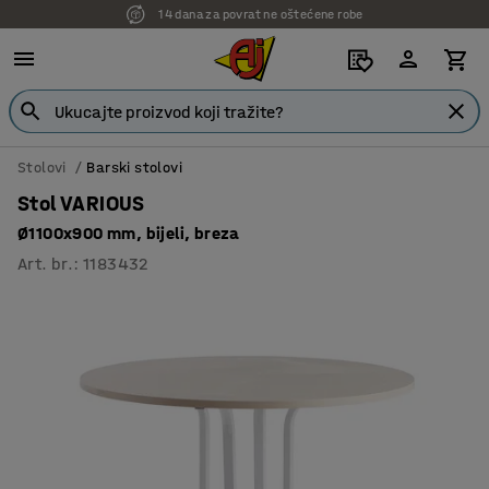
14 dana za povrat ne oštećene robe
7 godina garancije
Stolovi
Barski stolovi
Stol VARIOUS
Ø1100x900 mm, bijeli, breza
Art. br.
:
1183432