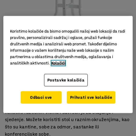
Koristimo kolačiće da bismo omogućili našoj web lokaciji da radi
pravilno, personalizirali sadržaj i oglase, pružali funkcije
društvenih medija i analizirali web promet. Također dijelimo
informacije o vašem korištenju naše web lokacije s našim
partnerima u oblastima društvenih medija, oglašavanja i
analitičkih aktivnosti.
Kolačići
Za sobe za sastanke, rad i blagovaonicu
Postavke kolačića
Odgovara mnogim mjestima
Jednostavno i elegantno
Odbaci sve
Prihvati sve kolačiće
Višenamjenski stol dizajniran u AJ. Stol je dostupan u
nekoliko različitih visina i savršen je za stajanje i
sjedenje. Možete koristiti stol u raznim okruženjima, kao
što su kantine, sobe za odmor, sastanke ili
konferencijske sobe.