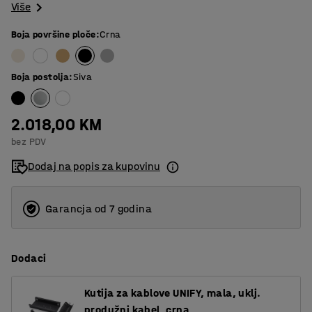
Više
Boja površine ploče
:
Crna
Boja postolja
:
Siva
2.018,00 KM
bez PDV
Dodaj na popis za kupovinu
Garancja od 7 godina
Dodaci
Kutija za kablove UNIFY, mala, uklj.
produžni kabel, crna