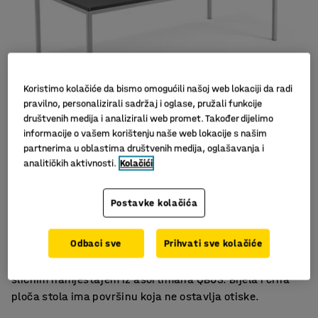
Koristimo kolačiće da bismo omogućili našoj web lokaciji da radi
pravilno, personalizirali sadržaj i oglase, pružali funkcije
društvenih medija i analizirali web promet. Također dijelimo
informacije o vašem korištenju naše web lokacije s našim
partnerima u oblastima društvenih medija, oglašavanja i
Slični proizvodi
analitičkih aktivnosti.
Kolačići
Minimalistički skandinavski dizajn
Idealno za moderne urede
Postavke kolačića
Izdržljiva ploča od laminata
Odbaci sve
Prihvati sve kolačiće
Konferencijski stol jednostavnog skandinavskog dizajna,
s ravnom pločom i nogama. Idealno za kombiniranje sa
sličnim namještajem iz asortimana QBUS. Bijela i crna
ploča stola ima površinu koja ne ostavlja otiske.