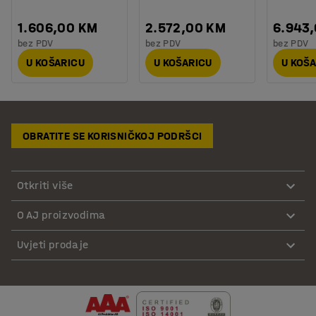
1.606,00 KM
2.572,00 KM
6.943
bez PDV
bez PDV
bez PDV
U KOŠARICU
U KOŠARICU
U KOŠ
OBRATITE SE KORISNIČKOJ PODRŠCI
Otkriti više
O AJ proizvodima
Uvjeti prodaje