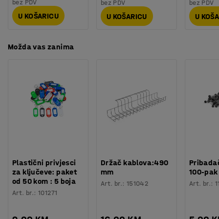
bez PDV
bez PDV
bez PDV
U KOŠARICU
U KOŠARICU
U KOŠ
Možda vas zanima
Plastični privjesci
Držač kablova:490
Pribadač
za ključeve: paket
mm
100-pak
od 50 kom : 5 boja
Art. br.
:
151042
Art. br.
:
1
Art. br.
:
101271