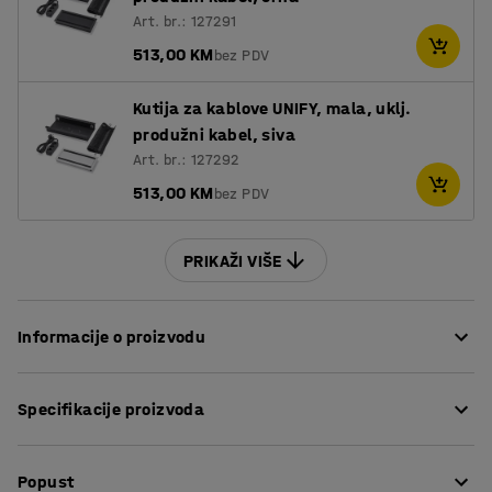
Art. br.: 127291
513,00 KM
bez PDV
Kutija za kablove UNIFY, mala, uklj.
produžni kabel, siva
Art. br.: 127292
513,00 KM
bez PDV
PRIKAŽI VIŠE
Informacije o proizvodu
Ovaj konferencijski stol ima bezvremenski dizajn idealan
Specifikacije proizvoda
za moderne urede. Jednostavnost stola čini ga
savršenom polaznom točkom za opremanje sobe budući
Dužina
:
2400
mm
da se uklapa s većinom konferencijskih stolica.
Popust
Visina
:
740
mm