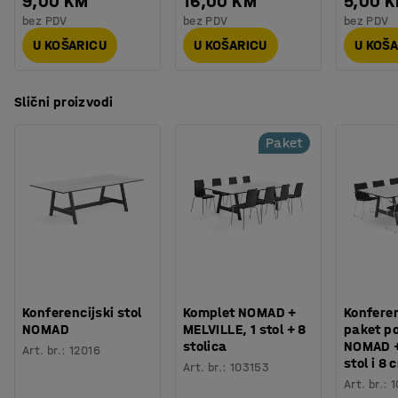
9,00 KM
16,00 KM
5,00 
bez PDV
bez PDV
bez PDV
U KOŠARICU
U KOŠARICU
U KOŠ
Slični proizvodi
Paket
Konferencijski stol
Komplet NOMAD +
Konferen
NOMAD
MELVILLE, 1 stol + 8
paket p
stolica
NOMAD +
Art. br.
:
12016
stol i 8 
Art. br.
:
103153
Art. br.
:
1