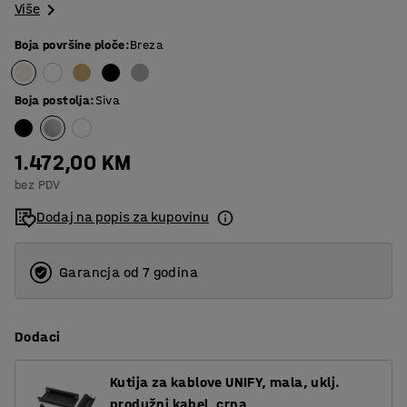
Više
Boja površine ploče
:
Breza
Boja postolja
:
Siva
1.472,00 KM
bez PDV
Dodaj na popis za kupovinu
Garancja od 7 godina
Dodaci
Kutija za kablove UNIFY, mala, uklj.
produžni kabel, crna