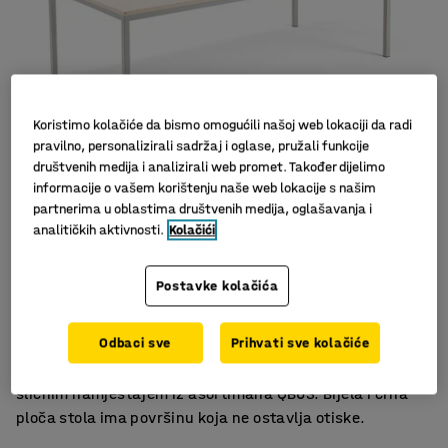
Koristimo kolačiće da bismo omogućili našoj web lokaciji da radi
pravilno, personalizirali sadržaj i oglase, pružali funkcije
društvenih medija i analizirali web promet. Također dijelimo
informacije o vašem korištenju naše web lokacije s našim
partnerima u oblastima društvenih medija, oglašavanja i
analitičkih aktivnosti.
Kolačići
Minimalistički skandinavski dizajn
Idealno za moderne urede
Postavke kolačića
Izdržljiva ploča od laminata
Odbaci sve
Prihvati sve kolačiće
Konferencijski stol jednostavnog skandinavskog dizajna,
s ravnom pločom i nogama. Idealno za kombiniranje sa
sličnim namještajem iz asortimana QBUS. Bijela i crna
ploča stola ima površinu koja ne ostavlja otiske.