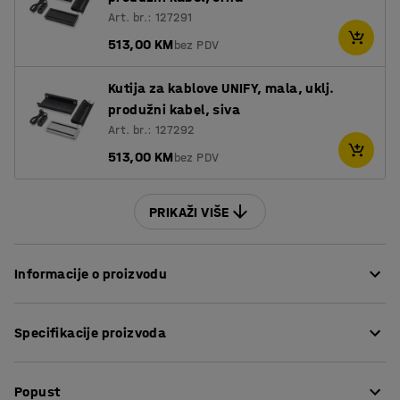
Art. br.: 127291
513,00 KM
bez PDV
Kutija za kablove UNIFY, mala, uklj.
produžni kabel, siva
Art. br.: 127292
513,00 KM
bez PDV
PRIKAŽI VIŠE
Informacije o proizvodu
Ovaj konferencijski stol ima bezvremenski dizajn idealan
Specifikacije proizvoda
za moderne urede. Jednostavnost stola čini ga
savršenom polaznom točkom za opremanje sobe budući
Dužina
:
2400
mm
da se uklapa s većinom konferencijskih stolica.
Popust
Visina
:
740
mm