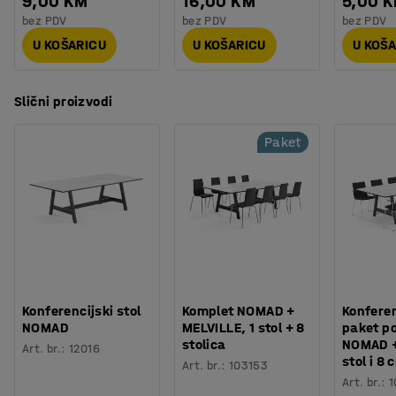
9,00 KM
16,00 KM
5,00 
bez PDV
bez PDV
bez PDV
U KOŠARICU
U KOŠARICU
U KOŠ
Slični proizvodi
Paket
Konferencijski stol
Komplet NOMAD +
Konferen
NOMAD
MELVILLE, 1 stol + 8
paket p
stolica
NOMAD +
Art. br.
:
12016
stol i 8 
Art. br.
:
103153
Art. br.
:
1