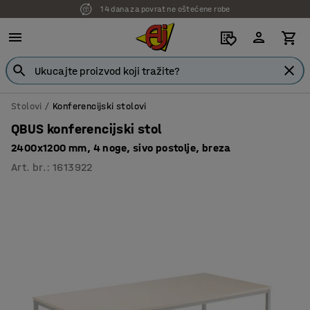
14 dana za povrat ne oštećene robe
7 godina garancije
Stolovi
Konferencijski stolovi
QBUS konferencijski stol
2400x1200 mm, 4 noge, sivo postolje, breza
Art. br.
:
1613922