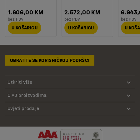
1.606,00 KM
2.572,00 KM
6.943
bez PDV
bez PDV
bez PDV
U KOŠARICU
U KOŠARICU
U KOŠ
OBRATITE SE KORISNIČKOJ PODRŠCI
Otkriti više
O AJ proizvodima
Uvjeti prodaje