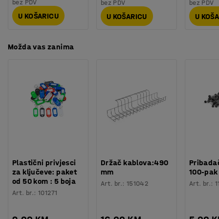
bez PDV
bez PDV
bez PDV
U KOŠARICU
U KOŠARICU
U KOŠ
Možda vas zanima
Plastični privjesci
Držač kablova:490
Pribadač
za ključeve: paket
mm
100-pak
od 50 kom : 5 boja
Art. br.
:
151042
Art. br.
:
1
Art. br.
:
101271