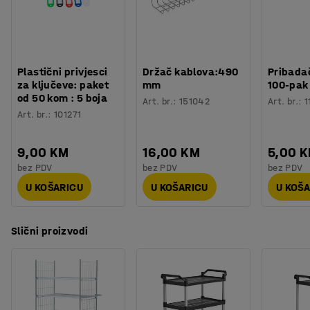
Boja okvira ormara
:
Crna
Materijal okvira
:
Čelik
Broj polica
:
4
Nosivost
:
300
kg
Plastični privjesci
Držač kablova:490
Pribadač
Kotač
:
Bez kočnice
za ključeve: paket
mm
100-pak
Tip kotača
:
4 okretna kotača
od 50 kom : 5 boja
Art. br.
:
151042
Art. br.
:
1
Vrsta kotača
:
Puna guma
Art. br.
:
101271
Potreban broj osoba
:
1
Procjena vremena
:
20
Min
9,00 KM
16,00 KM
5,00 
Težina
:
54
kg
bez PDV
bez PDV
bez PDV
Montaža
:
Dolazi nesastavljeno
U KOŠARICU
U KOŠARICU
U KOŠ
Slični proizvodi