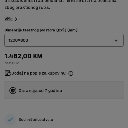
u skladištima i radionicama. Teret se drži na policama
zbog praktičnog ruba.
Više
Dimenzije teretnog prostora (DxŠ) (mm)
1200x600
1.482,00 KM
1200x600
bez PDV
800x600
Dodaj na popis za kupovinu
Garancja od 7 godina
Suunnittelupalvelu