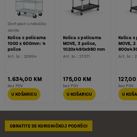
Dostupan u nekoliko
opcija
Kolica s policama
Kolica s policama
Kolica s
1000 x 600mm: 4
MOVE, 3 police,
MOVE, 2 
police
1020x490x980 mm
800x43
Art. br.
:
20654
Art. br.
:
27071
Art. br.
:
2
1.634,00 KM
175,00 KM
127,00
bez PDV
bez PDV
bez PDV
U KOŠARICU
U KOŠARICU
U KOŠ
OBRATITE SE KORISNIČKOJ PODRŠCI