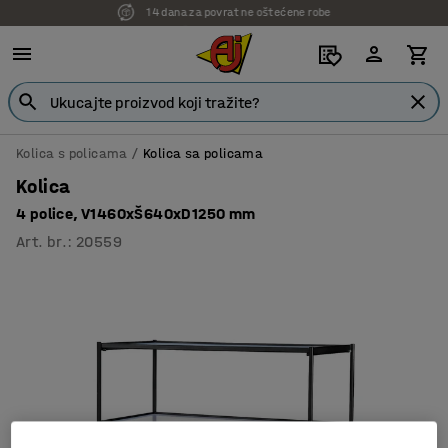
7 godina garancije
Kolica s policama
Kolica sa policama
Kolica
4 police, V1460xŠ640xD1250 mm
Art. br.
:
20559