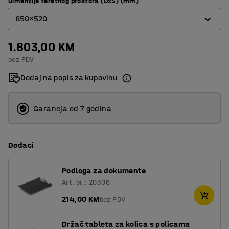
Dimenzije teretnog prostora (DxŠ) (mm)
850x520
1.803,00 KM
1250x620
bez PDV
850x520
Dodaj na popis za kupovinu
Garancja od 7 godina
Dodaci
Podloga za dokumente
Art. br.: 20306
214,00 KM
bez PDV
Držač tableta za kolica s policama