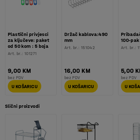
Broj polica
:
2
Nosivost
:
300
kg
Kotač
:
Bez kočnice
Tip kotača
:
4 okretna kotača
Plastični privjesci
Držač kablova:490
Pribadač
Vrsta kotača
:
Puna guma
za ključeve: paket
mm
100-pak
Potreban broj osoba
:
1
od 50 kom : 5 boja
Art. br.
:
151042
Art. br.
:
1
Procjena vremena
:
20
Min
Art. br.
:
101271
Težina
:
36,01
kg
Montaža
:
Dolazi nesastavljeno
9,00 KM
16,00 KM
5,00 
bez PDV
bez PDV
bez PDV
U KOŠARICU
U KOŠARICU
U KOŠ
Slični proizvodi