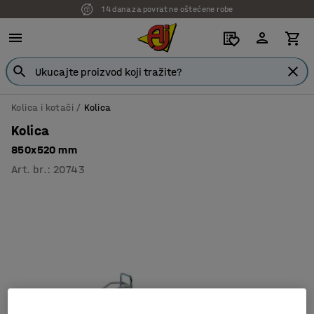
14 dana za povrat ne oštećene robe
Kolica i kotači
Kolica
Kolica
850x520 mm
Art. br.
:
20743