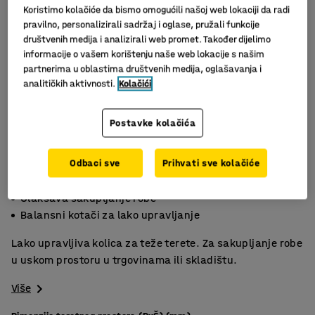
Koristimo kolačiće da bismo omogućili našoj web lokaciji da radi
pravilno, personalizirali sadržaj i oglase, pružali funkcije
društvenih medija i analizirali web promet. Također dijelimo
informacije o vašem korištenju naše web lokacije s našim
partnerima u oblastima društvenih medija, oglašavanja i
analitičkih aktivnosti.
Kolačići
Postavke kolačića
Slični proizvodi
Odbaci sve
Prihvati sve kolačiće
Za tešku robu
Olakšava sakupljanje robe
Balansni kotači za lako upravljanje
Lako upravljiva kolica za teže terete. Za sakupljanje robe
u uskom prostoru u trgovinama ili skladištu.
Više