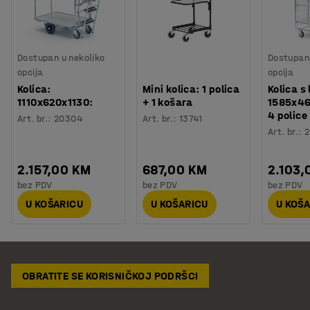
Dostupan u nekoliko
Dostupan 
opcija
opcija
Kolica:
Mini kolica: 1 polica
Kolica s
1110x620x1130:
+ 1 košara
1585x4
4 police
Art. br.
:
20304
Art. br.
:
13741
Art. br.
:
2
2.157,00 KM
687,00 KM
2.103,
bez PDV
bez PDV
bez PDV
U KOŠARICU
U KOŠARICU
U KOŠ
OBRATITE SE KORISNIČKOJ PODRŠCI